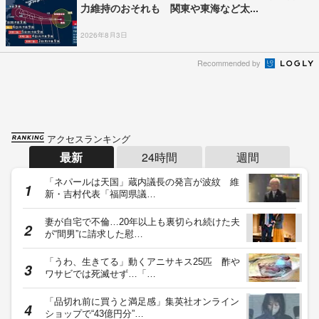
力維持のおそれも 関東や東海など太...
2026年8月3日
Recommended by
アクセスランキング
最新
24時間
週間
「ネパールは天国」蔵内議長の発言が波紋 維
新・吉村代表「福岡県議…
妻が自宅で不倫…20年以上も裏切られ続けた夫
が“間男”に請求した慰…
「うわ、生きてる」動くアニサキス25匹 酢や
ワサビでは死滅せず…「…
「品切れ前に買うと満足感」集英社オンライン
ショップで“43億円分”…