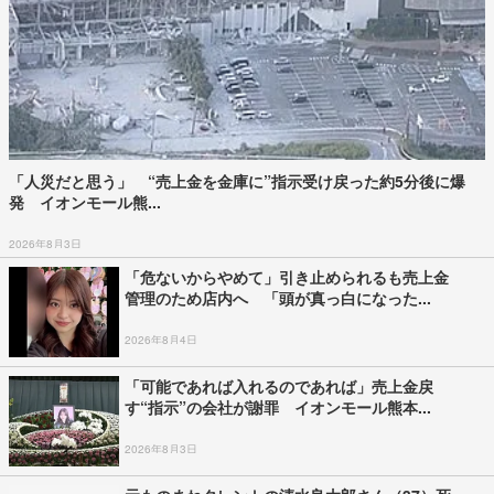
「人災だと思う」 “売上金を金庫に”指示受け戻った約5分後に爆
発 イオンモール熊...
2026年8月3日
「危ないからやめて」引き止められるも売上金
管理のため店内へ 「頭が真っ白になった...
2026年8月4日
「可能であれば入れるのであれば」売上金戻
す“指示”の会社が謝罪 イオンモール熊本...
2026年8月3日