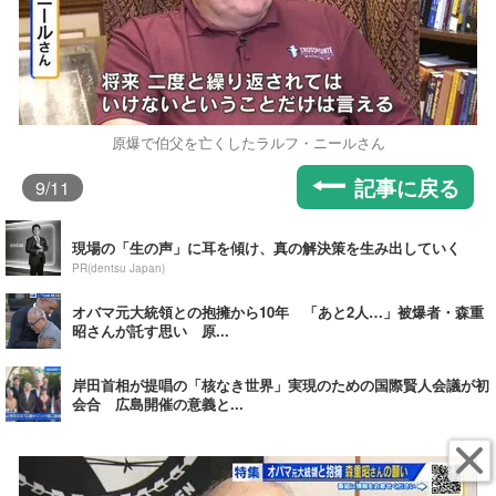
原爆で伯父を亡くしたラルフ・ニールさん
記事に戻る
9
/11
現場の「生の声」に耳を傾け、真の解決策を生み出していく
PR(dentsu Japan)
オバマ元大統領との抱擁から10年 「あと2人…」被爆者・森重
昭さんが託す思い 原...
岸田首相が提唱の「核なき世界」実現のための国際賢人会議が初
会合 広島開催の意義と...