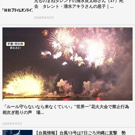
元ものまねタレントの清水良太郎さん（37）死
去 タレント・清水アキラさんの息子｜...
2026年8月2日
「ルール守らないなら来なくていい」“世界一”花火大会で禁止行為
相次ぎ怒りの声 場...
2026年8月3日
【台風情報】台風13号は7日ごろ沖縄に直撃 勢