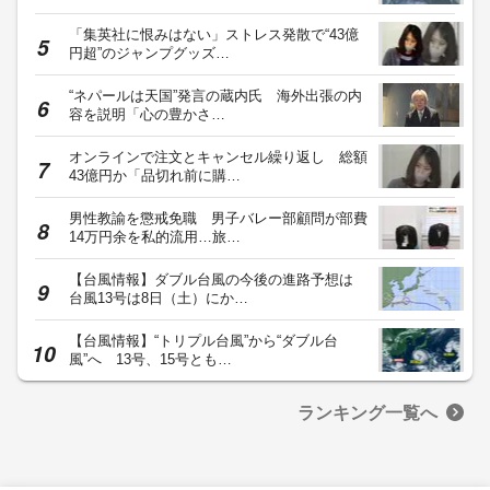
「集英社に恨みはない」ストレス発散で“43億
円超”のジャンプグッズ…
“ネパールは天国”発言の蔵内氏 海外出張の内
容を説明「心の豊かさ…
オンラインで注文とキャンセル繰り返し 総額
43億円か「品切れ前に購…
男性教諭を懲戒免職 男子バレー部顧問が部費
14万円余を私的流用…旅…
【台風情報】ダブル台風の今後の進路予想は
台風13号は8日（土）にか…
【台風情報】“トリプル台風”から“ダブル台
風”へ 13号、15号とも…
ランキング一覧へ