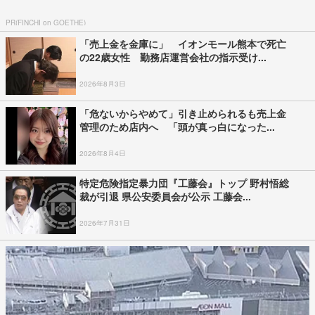
PR(FINCHI on GOETHE)
「売上金を金庫に」 イオンモール熊本で死亡
の22歳女性 勤務店運営会社の指示受け...
2026年8月3日
「危ないからやめて」引き止められるも売上金
管理のため店内へ 「頭が真っ白になった...
2026年8月4日
特定危険指定暴力団『工藤会』トップ 野村悟総
裁が引退 県公安委員会が公示 工藤会...
2026年7月31日