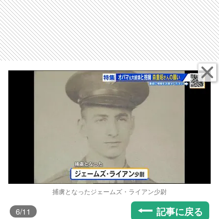
捕虜となったジェームズ・ライアン少尉
記事に戻る
6
/11