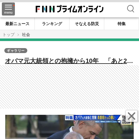
検索
最新ニュース
ランキング
そなえる防災
特集
トップ
社会
ギャラリー
オバマ元大統領との抱擁から10年 「あと2
人…」被爆者・森重昭さんが託す思い 原爆
で亡くなった米兵遺族を探し続けて【広島
発】