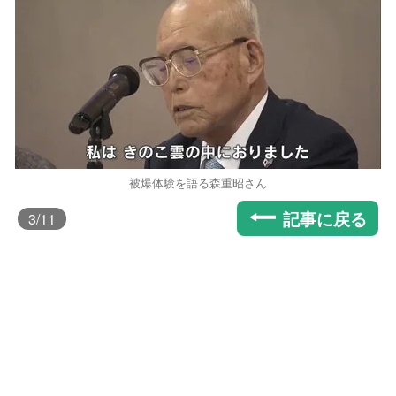
被爆体験を語る森重昭さん
記事に戻る
3
/11