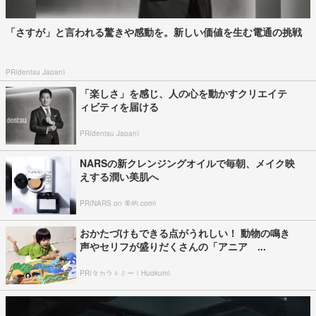
「さすが」と言われる驚きや感動を。新しい価値を生む電通の挑戦
PR(dentsu Japan)
「楽しさ」を感じ、人の心を動かすクリエイテ
ィビティを届ける
PR(dentsu Japan)
NARSの新クレンジングオイルで毎朝、メイク映
えする潤い美肌へ
PR(NARS on 美的.com)
おかたづけもできる点がうれしい！ 動物の鳴き
声やセリフが盛りだくさんの「アニア ...
PR(タカラトミー｜Hugkum)