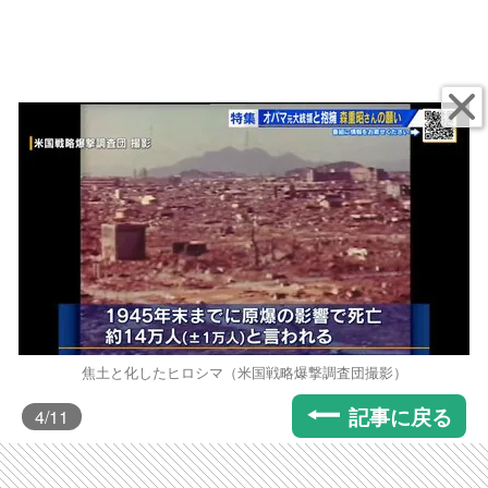
焦土と化したヒロシマ（米国戦略爆撃調査団撮影）
記事に戻る
4
/11