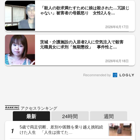
「殺人の欲求満たすために娘は殺された…冗談じ
ゃない」被害者の母親怒り 女性2人を...
2026年6月17日
茨城・介護施設の入居者2人に空気注入で殺害
元職員女に求刑「無期懲役」 事件性と...
2026年6月18日
Recommended by
アクセスランキング
最新
24時間
週間
5歳で両足切断、差別や困難を乗り越え挑戦続
けた人生 「人生は捨てた…