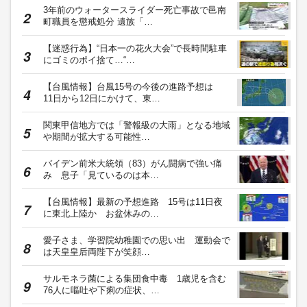
3年前のウォータースライダー死亡事故で邑南
町職員を懲戒処分 遺族「…
【迷惑行為】“日本一の花火大会”で長時間駐車
にゴミのポイ捨て…“…
【台風情報】台風15号の今後の進路予想は
11日から12日にかけて、東…
関東甲信地方では「警報級の大雨」となる地域
や期間が拡大する可能性…
バイデン前米大統領（83）がん闘病で強い痛
み 息子「見ているのは本…
【台風情報】最新の予想進路 15号は11日夜
に東北上陸か お盆休みの…
愛子さま、学習院幼稚園での思い出 運動会で
は天皇皇后両陛下が笑顔…
サルモネラ菌による集団食中毒 1歳児を含む
76人に嘔吐や下痢の症状、…