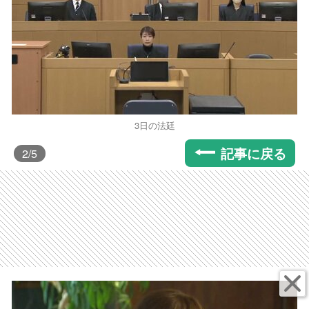
3日の法廷
記事に戻る
2
/5