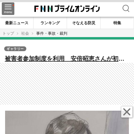
検索
最新ニュース
ランキング
そなえる防災
特集
トップ
社会
事件・事故・裁判
ギャラリー
被害者参加制度を利用 安倍昭恵さんが初め
て法廷に出席 安倍元総理銃撃・殺害事件裁
判