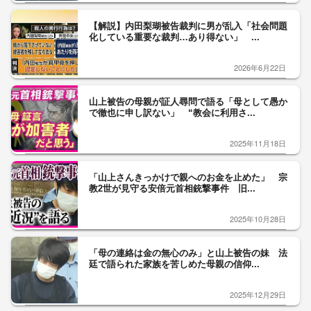
【解説】内田梨瑚被告裁判に男が乱入「社会問題
化している重要な裁判…あり得ない」 ...
2026年6月22日
山上被告の母親が証人尋問で語る「母として愚か
で徹也に申し訳ない」 “教会に利用さ...
2025年11月18日
「山上さんきっかけで親へのお金を止めた」 宗
教2世が見守る安倍元首相銃撃事件 旧...
2025年10月28日
「母の連絡は金の無心のみ」と山上被告の妹 法
廷で語られた家族を苦しめた母親の信仰...
2025年12月29日