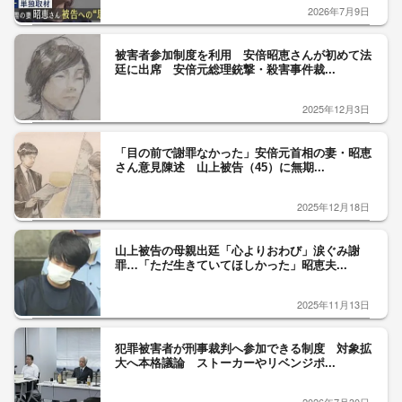
2026年7月9日
被害者参加制度を利用 安倍昭恵さんが初めて法
廷に出席 安倍元総理銃撃・殺害事件裁...
2025年12月3日
「目の前で謝罪なかった」安倍元首相の妻・昭恵
さん意見陳述 山上被告（45）に無期...
2025年12月18日
山上被告の母親出廷「心よりおわび」涙ぐみ謝
罪…「ただ生きていてほしかった」昭恵夫...
2025年11月13日
犯罪被害者が刑事裁判へ参加できる制度 対象拡
大へ本格議論 ストーカーやリベンジポ...