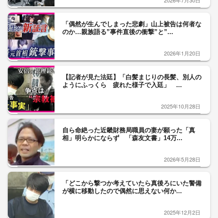
2026年7月30日
「偶然が生んでしまった悲劇」山上被告は何者な
のか…親族語る”事件直後の衝撃”と”...
2026年1月20日
【記者が見た法廷】「白髪まじりの長髪、別人の
ようにふっくら 疲れた様子で入廷」 ...
2025年10月28日
自ら命絶った近畿財務局職員の妻が願った「真
相」明らかにならず 「森友文書」14万...
2026年5月28日
「どこから撃つか考えていたら真後ろにいた警備
が横に移動したので偶然に思えない何か...
2025年12月2日