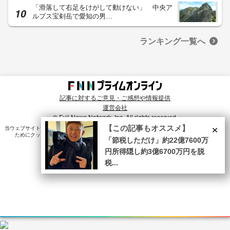
「滑落して右足をけがして動けない」 中央ア
ルプス宝剣岳で愛知の男…
ランキング一覧へ
記事に対するご意見・ご感想や情報提供
運営会社
© Fuji News Network, Inc. All rights reserved.
×
【この記事もオススメ】
当ウェブサイトでは、ユーザのニーズ・興味・関⼼に合致したコンテンツや広告配信を提供する
ためにクッキーを使⽤しています。詳細は、
プライバシーポリシー
をご確認ください。
「節税しただけ」約22億7600万
円所得隠し約3億6700万円を脱
税...