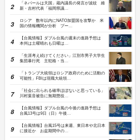
「ネパールは天国」蔵内議長の発言が波紋 維
新・吉村代表「福岡県議…
ロシア 数年以内にNATO加盟国を攻撃か 米
国の情報機関が分析 プー…
【台風情報】ダブル台風の週末の進路予想は
本州は土曜晴れも日曜は…
「生涯考え続けてください」江別市男子大学生
集団暴行死 主犯格・当…
「トランプ大統領はロシア政府のために活動の
可能性」FBIは現職大統領…
「社会に出られる確率ほぼないと思っている」
川村葉音被告に無期懲役…
【台風情報】ダブル台風の今後の進路予想は
台風13号は9日（日）午後…
【台風情報】台風15号は来週、東日本や北日本
に接近か お盆期間中の…