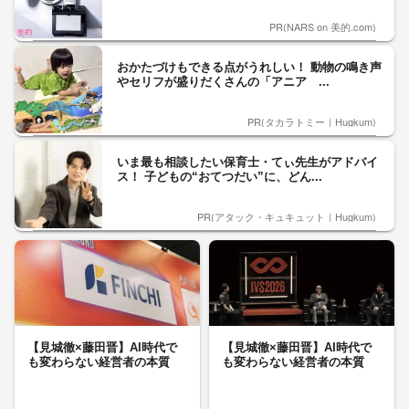
PR(NARS on 美的.com)
おかたづけもできる点がうれしい！ 動物の鳴き声
やセリフが盛りだくさんの「アニア ...
PR(タカラトミー｜Hugkum)
いま最も相談したい保育士・てぃ先生がアドバイ
ス！ 子どもの“おてつだい”に、どん...
PR(アタック・キュキュット｜Hugkum)
【見城徹×藤田晋】AI時代で
【見城徹×藤田晋】AI時代で
も変わらない経営者の本質
も変わらない経営者の本質