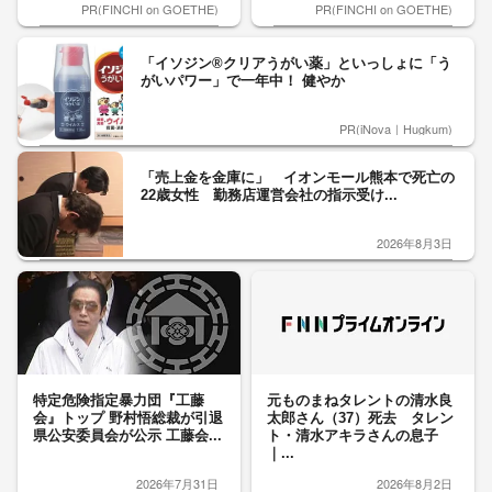
PR(FINCHI on GOETHE)
PR(FINCHI on GOETHE)
「イソジン®クリアうがい薬」といっしょに「う
がいパワー」で一年中！ 健やか
PR(iNova｜Hugkum)
「売上金を金庫に」 イオンモール熊本で死亡の
22歳女性 勤務店運営会社の指示受け...
2026年8月3日
特定危険指定暴力団『工藤
元ものまねタレントの清水良
会』トップ 野村悟総裁が引退
太郎さん（37）死去 タレン
県公安委員会が公示 工藤会...
ト・清水アキラさんの息子
｜...
2026年7月31日
2026年8月2日