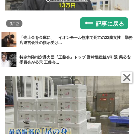
記事に戻る
9
/12
「売上金を金庫に」 イオンモール熊本で死亡の22歳女性 勤務
店運営会社の指示受け...
特定危険指定暴力団『工藤会』トップ 野村悟総裁が引退 県公安
委員会が公示 工藤会...