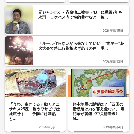
元ジャンポケ・斉藤慎二被告（43）に懲役7年を
求刑 ロケバス内で性的暴行など 被...
2026年8月5日
「ルール守らないなら来なくていい」“世界一”花
火大会で禁止行為相次ぎ怒りの声 場...
2026年8月3日
「うわ、生きてる」動くアニ
熊本地震の影響は？「四国の
サキス25匹 酢やワサビでは
活断層は力を蓄え危ない」 専
死滅せず…「予防には加熱
門家が警鐘《中央構造線》
と...
M...
2026年8月6日
2026年8月4日