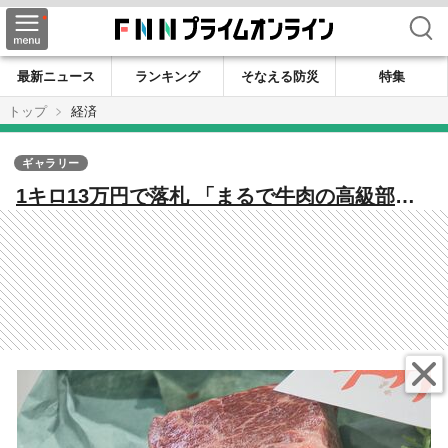
検索
最新ニュース
ランキング
そなえる防災
特集
トップ
経済
ギャラリー
1キロ13万円で落札 「まるで牛肉の高級部
位」 2025年国内最後の競りにかけられたの
は“幻の食材” ナガスクジラの生肉 【福岡発】