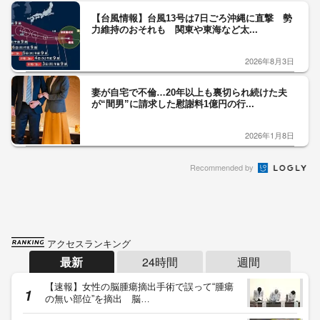
【台風情報】台風13号は7日ごろ沖縄に直撃 勢
力維持のおそれも 関東や東海など太...
2026年8月3日
妻が自宅で不倫…20年以上も裏切られ続けた夫
が“間男”に請求した慰謝料1億円の行...
2026年1月8日
Recommended by
アクセスランキング
最新
24時間
週間
【速報】女性の脳腫瘍摘出手術で誤って“腫瘍
の無い部位”を摘出 脳…