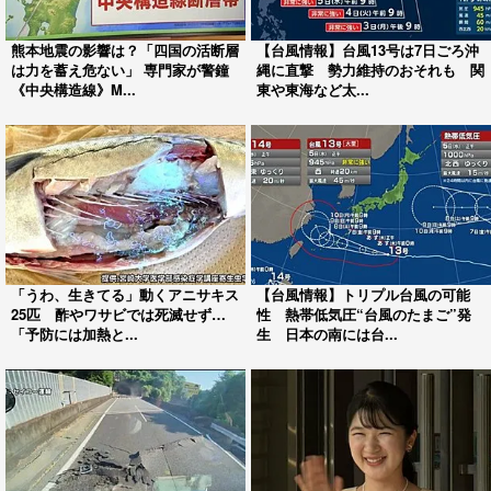
熊本地震の影響は？「四国の活断層
【台風情報】台風13号は7日ごろ沖
は力を蓄え危ない」 専門家が警鐘
縄に直撃 勢力維持のおそれも 関
《中央構造線》M...
東や東海など太...
「うわ、生きてる」動くアニサキス
【台風情報】トリプル台風の可能
25匹 酢やワサビでは死滅せず…
性 熱帯低気圧“台風のたまご”発
「予防には加熱と...
生 日本の南には台...