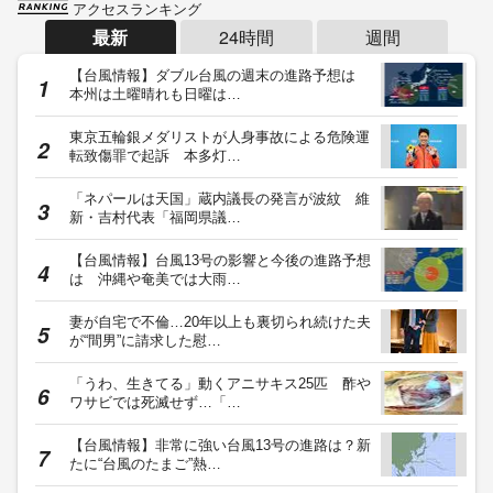
アクセスランキング
最新
24時間
週間
【台風情報】ダブル台風の週末の進路予想は
本州は土曜晴れも日曜は…
東京五輪銀メダリストが人身事故による危険運
転致傷罪で起訴 本多灯…
「ネパールは天国」蔵内議長の発言が波紋 維
新・吉村代表「福岡県議…
【台風情報】台風13号の影響と今後の進路予想
は 沖縄や奄美では大雨…
妻が自宅で不倫…20年以上も裏切られ続けた夫
が“間男”に請求した慰…
「うわ、生きてる」動くアニサキス25匹 酢や
ワサビでは死滅せず…「…
【台風情報】非常に強い台風13号の進路は？新
たに“台風のたまご”熱…