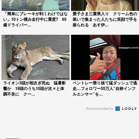
「簡単にブレーキが利くわけではな
愛子さま三重県入り クリーム色の
い」10トン積み走行中に震度7 65
装いで集まった人たちに笑顔で手を
歳ドライバー...
振られる あす伊...
ライオン3頭が相次ぎ死ぬ 猛暑影
ベントレー乗り捨て猛ダッシュで逃
響か 18頭のうち10頭が次々と体
走…フォロワー55万人“自称インフ
調不良に クー...
ルエンサー”を...
Recommended by