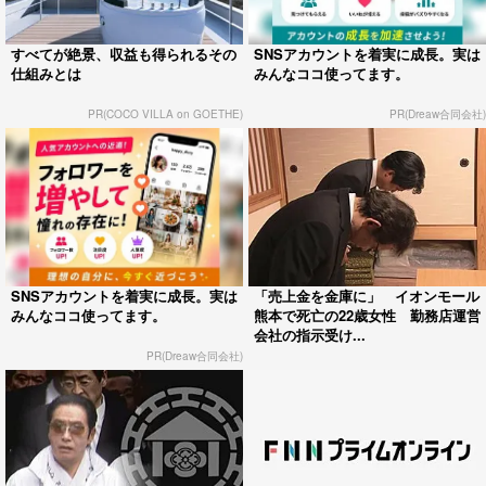
すべてが絶景、収益も得られるその
SNSアカウントを着実に成長。実は
仕組みとは
みんなココ使ってます。
PR(COCO VILLA on GOETHE)
PR(Dreaw合同会社)
SNSアカウントを着実に成長。実は
「売上金を金庫に」 イオンモール
みんなココ使ってます。
熊本で死亡の22歳女性 勤務店運営
会社の指示受け...
PR(Dreaw合同会社)