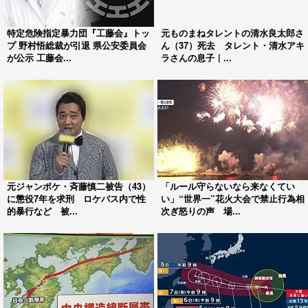
特定危険指定暴力団『工藤会』トッ
元ものまねタレントの清水良太郎さ
プ 野村悟総裁が引退 県公安委員会
ん（37）死去 タレント・清水アキ
が公示 工藤会...
ラさんの息子｜...
元ジャンポケ・斉藤慎二被告（43）
「ルール守らないなら来なくてい
に懲役7年を求刑 ロケバス内で性
い」“世界一”花火大会で禁止行為相
的暴行など 被...
次ぎ怒りの声 場...