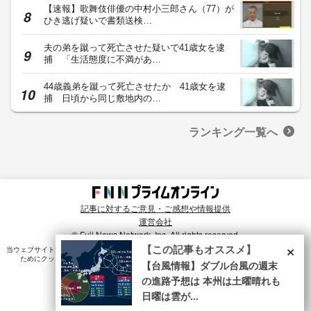
【速報】歌舞伎俳優の中村小三郎さん（77）が
ひき逃げ疑いで書類送検…
夫の弟を蹴って死亡させた疑いで41歳女を逮
捕 「生活態度に不満があ…
44歳義弟を蹴って死亡させたか 41歳女を逮
捕 日頃から同じ敷地内の…
ランキング一覧へ
記事に対するご意見・ご感想や情報提供
運営会社
© Fuji News Network, Inc. All rights reserved.
×
【この記事もオススメ】
当ウェブサイトでは、ユーザのニーズ・興味・関⼼に合致したコンテンツや広告配信を提供する
ためにクッキーを使⽤しています。詳細は、
プライバシーポリシー
をご確認ください。
【台風情報】ダブル台風の週末
の進路予想は 本州は土曜晴れも
日曜は雲が...