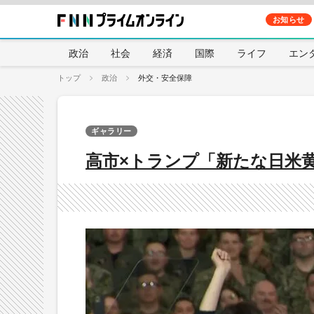
お知らせ
政治
社会
経済
国際
ライフ
エン
トップ
政治
外交・安全保障
ギャラリー
高市×トランプ「新たな日米