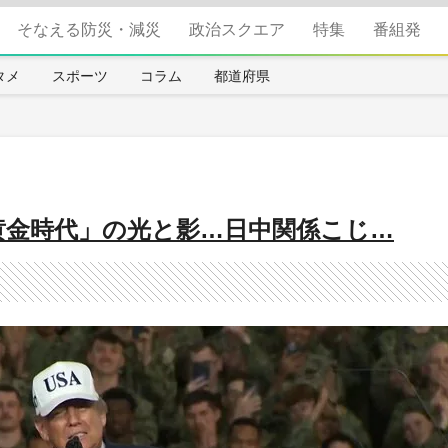
そなえる防災・減災
政治スクエア
特集
番組発
タメ
スポーツ
コラム
都道府県
黄金時代」の光と影…日中関係こじ…