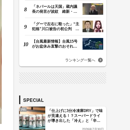
「ネパールは天国」蔵内議
長の発言が波紋 維新・吉
村代表「福岡県議…
「グーで左右に殴った」“主
犯格”川口被告の初公判 共
犯の女が証言…
【台風最新情報】台風15号
がお盆休み直撃のおそれ
列島に台風が接近…
ランキング一覧へ
SPECIAL
PR
「仕上げに3分冷凍庫DRY」で味
が見違える！？スーパードライ
が導き出した「冷え」と「辛
口」のおいしい関係 青く変化
2026年7月30日