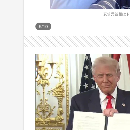
安倍元首相はト
5
/10