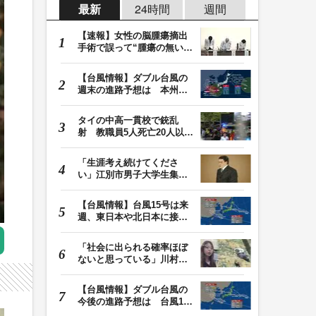
最新
24時間
週間
【速報】女性の脳腫瘍摘出
手術で誤って“腫瘍の無い部
位”を摘出 脳…
【台風情報】ダブル台風の
週末の進路予想は 本州は
土曜晴れも日曜は…
タイの中高一貫校で銃乱
射 教職員5人死亡20人以上
けが 容疑者の14歳…
「生涯考え続けてくださ
い」江別市男子大学生集団
暴行死 主犯格・当…
【台風情報】台風15号は来
週、東日本や北日本に接近
か お盆期間中の…
「社会に出られる確率ほぼ
ないと思っている」川村葉
音被告に無期懲役…
【台風情報】ダブル台風の
今後の進路予想は 台風13
号は9日（日）午後…