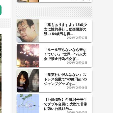
した「辛口カーブ」が飲み頃の
サイン！
「薬もありますよ」15歳少
女に性的暴行し動画撮影の
疑い 54歳男を再...
2026年08月07日
「ルール守らないなら来な
くていい」“世界一”花火大
会で禁止行為相次ぎ...
2026年08月03日
「集英社に恨みはない」ス
トレス発散で“43億円超”の
ジャンプグッズを...
2026年08月06日
【台風情報】台風14号発生
でダブル台風に 大型で非常
に強い台風13号...
2026年08月05日