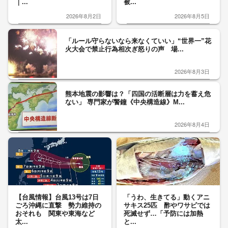
｜...
被...
2026年8月2日
2026年8月5日
「ルール守らないなら来なくていい」“世界一”花
火大会で禁止行為相次ぎ怒りの声 場...
2026年8月3日
熊本地震の影響は？「四国の活断層は力を蓄え危
ない」 専門家が警鐘《中央構造線》M...
2026年8月4日
【台風情報】台風13号は7日
「うわ、生きてる」動くアニ
ごろ沖縄に直撃 勢力維持の
サキス25匹 酢やワサビでは
おそれも 関東や東海など
死滅せず…「予防には加熱
太...
と...