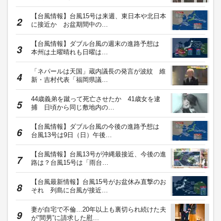
【台風情報】台風15号は来週、東日本や北日本
に接近か お盆期間中の…
【台風情報】ダブル台風の週末の進路予想は
本州は土曜晴れも日曜は…
「ネパールは天国」蔵内議長の発言が波紋 維
新・吉村代表「福岡県議…
44歳義弟を蹴って死亡させたか 41歳女を逮
捕 日頃から同じ敷地内の…
【台風情報】ダブル台風の今後の進路予想は
台風13号は9日（日）午後…
【台風情報】台風13号が沖縄最接近、今後の進
路は？台風15号は「雨台…
【台風最新情報】台風15号がお盆休み直撃のお
それ 列島に台風が接近…
妻が自宅で不倫…20年以上も裏切られ続けた夫
が“間男”に請求した慰…