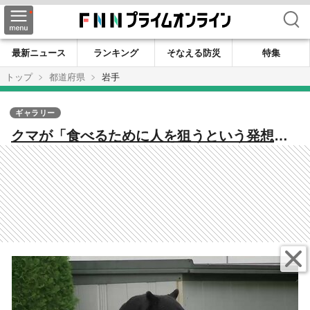
検索
最新ニュース
ランキング
そなえる防災
特集
トップ
都道府県
岩手
ギャラリー
クマが「食べるために人を狙うという発想を
持ってしまう」専門家が警鐘 「人間は意外
と簡単に倒せる」と学習か 岩手でクマによ
る人身被害深刻化「完全にフェーズが変わっ
た」