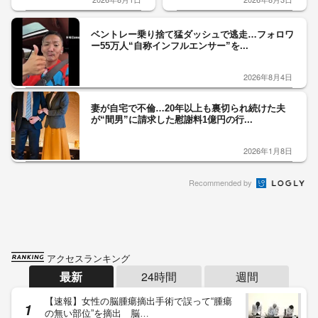
ベントレー乗り捨て猛ダッシュで逃走…フォロワ
ー55万人“自称インフルエンサー”を...
2026年8月4日
妻が自宅で不倫…20年以上も裏切られ続けた夫
が“間男”に請求した慰謝料1億円の行...
2026年1月8日
Recommended by
アクセスランキング
最新
24時間
週間
【速報】女性の脳腫瘍摘出手術で誤って“腫瘍
の無い部位”を摘出 脳…