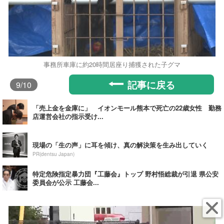
事務所車庫に約20時間居座り捕獲された子グマ
記事に戻る
9
/10
「売上金を金庫に」 イオンモール熊本で死亡の22歳女性 勤務
店運営会社の指示受け...
現場の「生の声」に耳を傾け、真の解決策を生み出していく
PR(dentsu Japan)
特定危険指定暴力団『工藤会』トップ 野村悟総裁が引退 県公安
委員会が公示 工藤会...