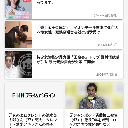
ってます。
PR(Dreaw合同会社)
「売上金を金庫に」 イオンモール熊本で死亡の
22歳女性 勤務店運営会社の指示受け...
2026年8月3日
特定危険指定暴力団『工藤会』トップ 野村悟総裁
が引退 県公安委員会が公示 工藤会...
2026年7月31日
元ものまねタレントの清水良
元ジャンポケ・斉藤慎二被告
太郎さん（37）死去 タレン
（43）に懲役7年を求刑 ロ
ト・清水アキラさんの息子
ケバス内で性的暴行など