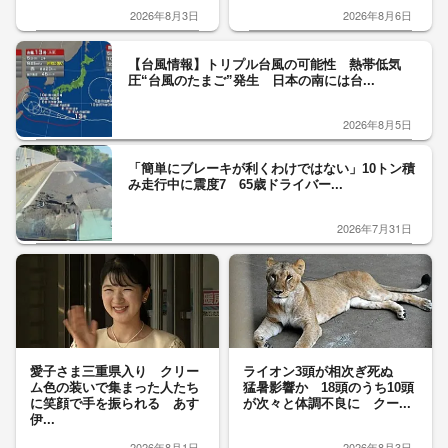
2026年8月3日
2026年8月6日
【台風情報】トリプル台風の可能性 熱帯低気
圧“台風のたまご”発生 日本の南には台...
2026年8月5日
「簡単にブレーキが利くわけではない」10トン積
み走行中に震度7 65歳ドライバー...
2026年7月31日
愛子さま三重県入り クリー
ライオン3頭が相次ぎ死ぬ
ム色の装いで集まった人たち
猛暑影響か 18頭のうち10頭
に笑顔で手を振られる あす
が次々と体調不良に クー...
伊...
2026年8月1日
2026年8月3日