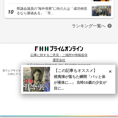
県議会議員の“海外視察”に街の人は「成功例見
るなら価値ある」「市…
ランキング一覧へ
記事に対するご意見・ご感想や情報提供
運営会社
© Fuji News Network, Inc. All rights reserved.
×
【この記事もオススメ】
当ウェブサイトでは、ユーザのニーズ・興味・関⼼に合致したコンテンツや広告配信を提供する
ためにクッキーを使⽤しています。詳細は、
プライバシーポリシー
をご確認ください。
焼夷弾が落ちた瞬間「パッと体
が液体に...」 当時16歳の少女が
目に...