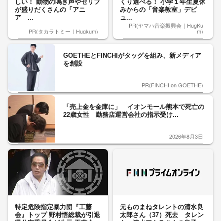
しい！ 動物の鳴き声やセリフ
くり選べる！ 小学１年生夏休
が盛りだくさんの「アニ
みからの「音楽教室」デビ
ア ...
ュ...
PR(ヤマハ音楽振興会｜HugKu
PR(タカラトミー｜Hugkum)
m)
GOETHEとFINCHIがタッグを組み、新メディア
を創設
PR(FINCHI on GOETHE)
「売上金を金庫に」 イオンモール熊本で死亡の
22歳女性 勤務店運営会社の指示受け...
2026年8月3日
特定危険指定暴力団『工藤
元ものまねタレントの清水良
会』トップ 野村悟総裁が引退
太郎さん（37）死去 タレン