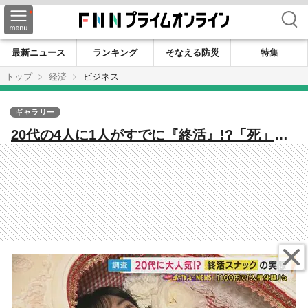
検索
最新ニュース
ランキング
そなえる防災
特集
トップ
経済
ビジネス
ギャラリー
20代の4人に1人がすでに『終活』!?「死」を
前向きに考える若者の『デス活』 「終活ス
ナック」には若者がお酒を飲みながら「デス
活」語り合う「最後の残された時間をどう楽
しむかを考える前向きな作業だと思う」