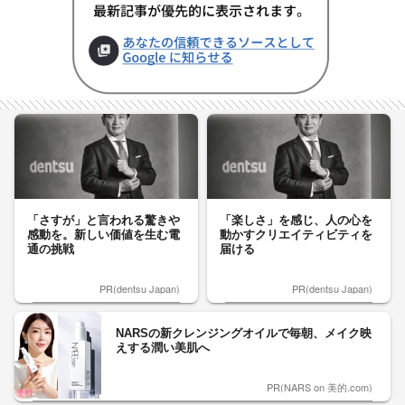
「さすが」と言われる驚きや
「楽しさ」を感じ、人の心を
感動を。新しい価値を生む電
動かすクリエイティビティを
通の挑戦
届ける
PR(dentsu Japan)
PR(dentsu Japan)
NARSの新クレンジングオイルで毎朝、メイク映
えする潤い美肌へ
PR(NARS on 美的.com)