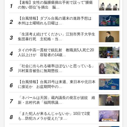
【速報】女性の脳腫瘍摘出手術で誤って“腫瘍
の無い部位”を摘出 脳…
【台風情報】ダブル台風の週末の進路予想は
本州は土曜晴れも日曜は…
「生涯考え続けてください」江別市男子大学生
集団暴行死 主犯格・当…
タイの中高一貫校で銃乱射 教職員5人死亡20
人以上けが 容疑者の14歳…
「社会に出られる確率ほぼないと思っている」
川村葉音被告に無期懲役…
【台風情報】台風15号は来週、東日本や北日本
に接近か お盆期間中の…
「ネパールは天国」蔵内議長の発言が波紋 維
新・吉村代表「福岡県議…
「また犯人が来るんじゃないか」10日で2度
も…防犯カメラが捉えた“タ…