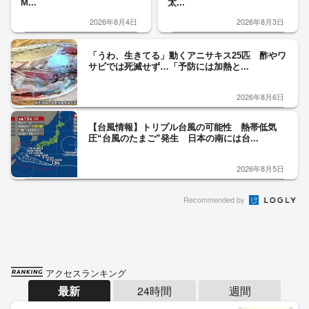
M...
太...
2026年8月4日
2026年8月3日
「うわ、生きてる」動くアニサキス25匹 酢やワ
サビでは死滅せず…「予防には加熱と...
2026年8月6日
【台風情報】トリプル台風の可能性 熱帯低気
圧“台風のたまご”発生 日本の南には台...
2026年8月5日
Recommended by
アクセスランキング
最新
24時間
週間