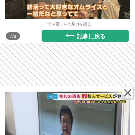
「デス活」をの魅力を語る
記事に戻る
7
/8