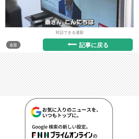
対話できる遺影
記事に戻る
8
/8