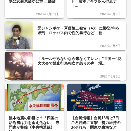
県公安委員会が公示 工藤会...
ト・清水アキラさんの息子
｜...
2026年7月31日
2026年8月2日
元ジャンポケ・斉藤慎二被告（43）に懲役7年を
求刑 ロケバス内で性的暴行など 被...
2026年8月5日
「ルール守らないなら来なくていい」“世界一”花
火大会で禁止行為相次ぎ怒りの声 場...
2026年8月3日
熊本地震の影響は？「四国の
【台風情報】台風13号は7日
活断層は力を蓄え危ない」 専
ごろ沖縄に直撃 勢力維持の
門家が警鐘《中央構造線》
おそれも 関東や東海など