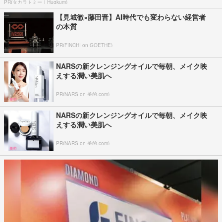
PR(タカラトミー｜Hugkum)
【見城徹×藤田晋】AI時代でも変わらない経営者
の本質
PR(FINCHI on GOETHE)
NARSの新クレンジングオイルで毎朝、メイク映
えする潤い美肌へ
PR(NARS on 美的.com)
NARSの新クレンジングオイルで毎朝、メイク映
えする潤い美肌へ
PR(NARS on 美的.com)