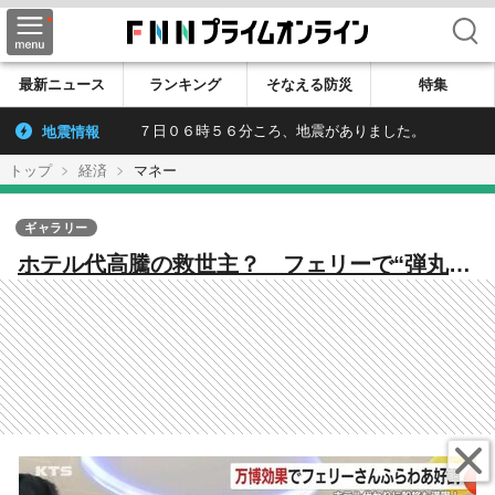
検索
最新ニュース
ランキング
そなえる防災
特集
地震情報
７日０６時５６分ころ、地震がありました。
トップ
経済
マネー
ギャラリー
ホテル代高騰の救世主？ フェリーで“弾丸万
博” 鹿児島・志布志港発「さんふらわあ」が
ホテル代わりに大人気 キーワードは「0泊3
日」