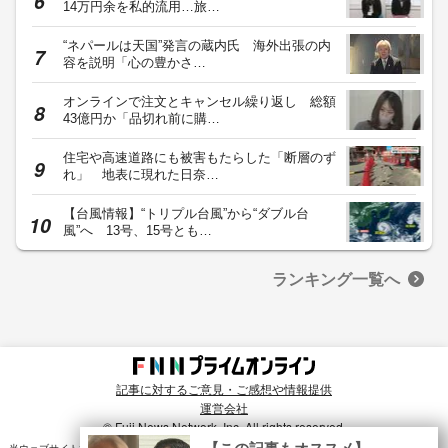
14万円余を私的流用…旅…
“ネパールは天国”発言の蔵内氏 海外出張の内
容を説明「心の豊かさ…
オンラインで注文とキャンセル繰り返し 総額
43億円か「品切れ前に購…
住宅や高速道路にも被害もたらした「断層のず
れ」 地表に現れた日奈…
【台風情報】“トリプル台風”から“ダブル台
風”へ 13号、15号とも…
ランキング一覧へ
記事に対するご意見・ご感想や情報提供
運営会社
© Fuji News Network, Inc. All rights reserved.
×