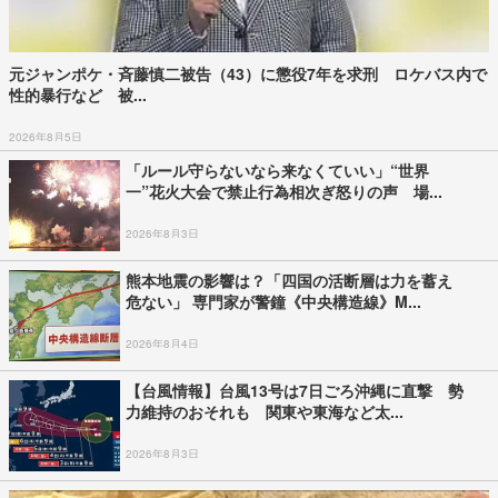
元ジャンポケ・斉藤慎二被告（43）に懲役7年を求刑 ロケバス内で
性的暴行など 被...
2026年8月5日
「ルール守らないなら来なくていい」“世界
一”花火大会で禁止行為相次ぎ怒りの声 場...
2026年8月3日
熊本地震の影響は？「四国の活断層は力を蓄え
危ない」 専門家が警鐘《中央構造線》M...
2026年8月4日
【台風情報】台風13号は7日ごろ沖縄に直撃 勢
力維持のおそれも 関東や東海など太...
2026年8月3日