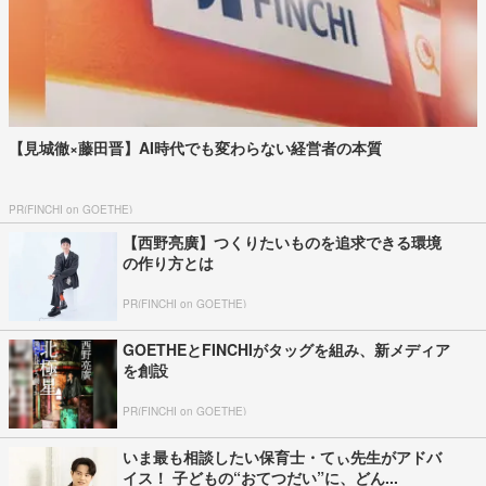
【見城徹×藤田晋】AI時代でも変わらない経営者の本質
PR(FINCHI on GOETHE)
【西野亮廣】つくりたいものを追求できる環境
の作り方とは
PR(FINCHI on GOETHE)
GOETHEとFINCHIがタッグを組み、新メディア
を創設
PR(FINCHI on GOETHE)
いま最も相談したい保育士・てぃ先生がアドバ
イス！ 子どもの“おてつだい”に、どん...