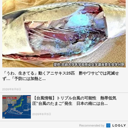
「うわ、生きてる」動くアニサキス25匹 酢やワサビでは死滅せ
ず…「予防には加熱と...
2026年8月6日
【台風情報】トリプル台風の可能性 熱帯低気
圧“台風のたまご”発生 日本の南には台...
2026年8月5日
Recommended by