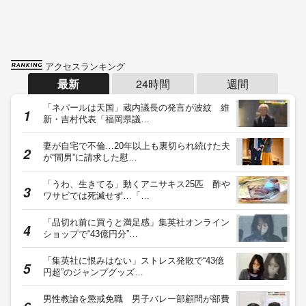
アクセスランキング
最新
24時間
週間
「ネパールは天国」蔵内議長の発言が波紋 維
新・吉村代表「福岡県議…
妻が自宅で不倫…20年以上も裏切られ続けた夫
が“間男”に請求した慰…
「うわ、生きてる」動くアニサキス25匹 酢や
ワサビでは死滅せず…「…
「品切れ前に買うと満足感」集英社オンライン
ショップで“43億円分”…
「集英社に恨みはない」ストレス発散で“43億
円超”のジャンプグッズ…
男性教諭を懲戒免職 男子バレー部顧問が部費