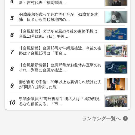
新・吉村代表「福岡県議…
44歳義弟を蹴って死亡させたか 41歳女を逮
捕 日頃から同じ敷地内の…
【台風情報】ダブル台風の今後の進路予想は
台風13号は9日（日）午後…
【台風情報】台風13号が沖縄最接近、今後の進
路は？台風15号は「雨台…
【台風最新情報】台風15号がお盆休み直撃のお
それ 列島に台風が接近…
妻が自宅で不倫…20年以上も裏切られ続けた夫
が“間男”に請求した慰…
県議会議員の“海外視察”に街の人は「成功例見
るなら価値ある」「市…
ランキング一覧へ