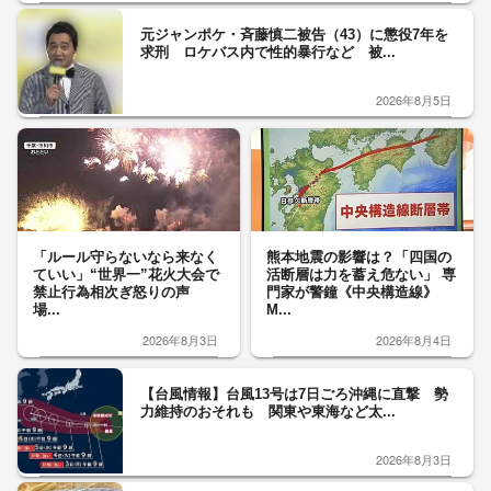
元ジャンポケ・斉藤慎二被告（43）に懲役7年を
求刑 ロケバス内で性的暴行など 被...
2026年8月5日
「ルール守らないなら来なく
熊本地震の影響は？「四国の
ていい」“世界一”花火大会で
活断層は力を蓄え危ない」 専
禁止行為相次ぎ怒りの声
門家が警鐘《中央構造線》
場...
M...
2026年8月3日
2026年8月4日
【台風情報】台風13号は7日ごろ沖縄に直撃 勢
力維持のおそれも 関東や東海など太...
2026年8月3日