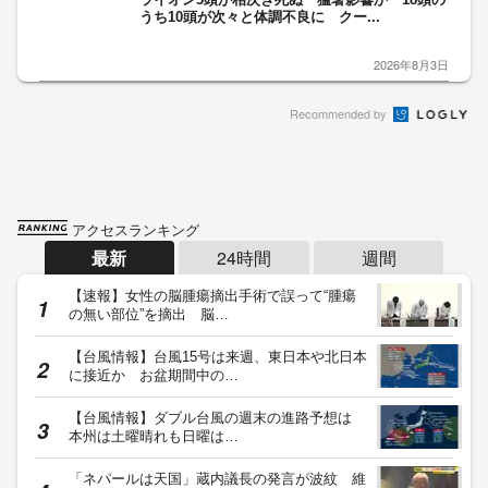
うち10頭が次々と体調不良に クー...
2026年8月3日
Recommended by
アクセスランキング
最新
24時間
週間
【速報】女性の脳腫瘍摘出手術で誤って“腫瘍
の無い部位”を摘出 脳…
【台風情報】台風15号は来週、東日本や北日本
に接近か お盆期間中の…
【台風情報】ダブル台風の週末の進路予想は
本州は土曜晴れも日曜は…
「ネパールは天国」蔵内議長の発言が波紋 維