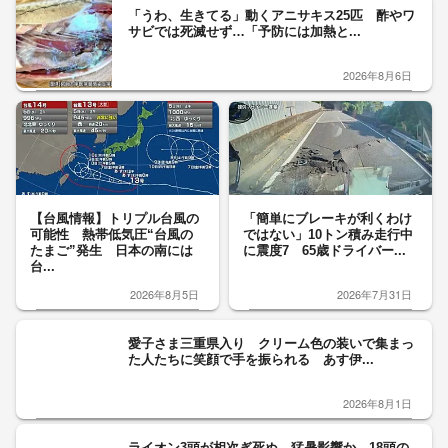
「うわ、生きてる」動くアニサキス25匹 酢やワ
サビでは死滅せず…「予防には加熱と...
2026年8月6日
【台風情報】トリプル台風の
「簡単にブレーキが利くわけ
可能性 熱帯低気圧“台風の
ではない」10トン積み走行中
たまご”発生 日本の南には
に震度7 65歳ドライバー...
台...
2026年8月5日
2026年7月31日
愛子さま三重県入り クリーム色の装いで集まっ
た人たちに笑顔で手を振られる あす伊...
2026年8月1日
ライオン3頭が相次ぎ死ぬ 猛暑影響か 18頭の