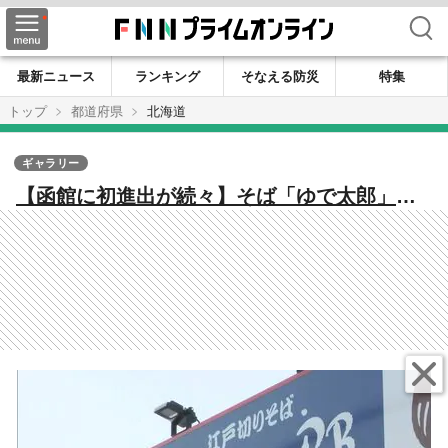
検索
最新ニュース
ランキング
そなえる防災
特集
トップ
都道府県
北海道
ギャラリー
【函館に初進出が続々】そば「ゆで太郎」牛
めし「松屋」に生活雑貨「ロフト」も―全国
チェーンが相次いで出店する背景にあるのは
企業の戦略と立地条件がマッチ「出店する良
い条件がある」