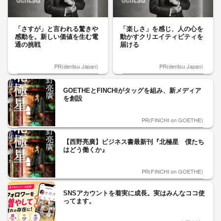
「さすが」と言われる驚きや
「楽しさ」を感じ、人の心を
感動を。新しい価値を生む電
動かすクリエイティビティを
通の挑戦
届ける
PR(dentsu Japan)
PR(dentsu Japan)
GOETHEとFINCHIがタッグを組み、新メディア
を創設
PR(FINCHI on GOETHE)
【西野亮廣】ビジネス書最新刊『北極星 僕たち
はどう働くか』
PR(FINCHI on GOETHE)
SNSアカウントを着実に成長。実はみんなココ使
ってます。