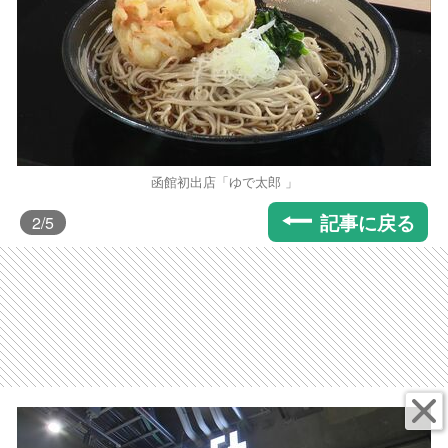
函館初出店「ゆで太郎 」
記事に戻る
2
/5