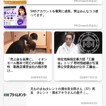
PR(Dreaw合同会社)
SNSアカウントを着実に成長。実はみんなココ使
ってます。
PR(Dreaw合同会社)
「売上金を金庫に」 イオン
特定危険指定暴力団『工藤
モール熊本で死亡の22歳女
会』トップ 野村悟総裁が引退
性 勤務店運営会社の指示受
県公安委員会が公示 工藤会...
け...
2026年8月3日
2026年7月31日
元ものまねタレントの清水良太郎さん（37）死
去 タレント・清水アキラさんの息子｜...
2026年8月2日