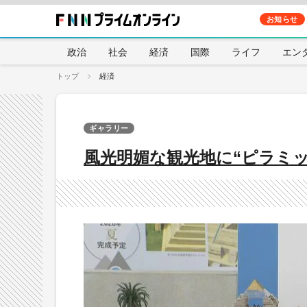
お知らせ
政治
社会
経済
国際
ライフ
エン
トップ
経済
ギャラリー
風光明媚な観光地に“ピラミッ