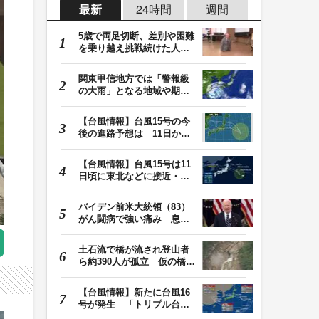
最新
24時間
週間
5歳で両足切断、差別や困難
を乗り越え挑戦続けた人
生 「人生は捨てた…
関東甲信地方では「警報級
の大雨」となる地域や期間
が拡大する可能性…
【台風情報】台風15号の今
後の進路予想は 11日から
12日にかけて、東…
【台風情報】台風15号は11
日頃に東北などに接近・上
陸へ 9日は秋田・…
バイデン前米大統領（83）
がん闘病で強い痛み 息子
「見ているのは本…
土石流で橋が流され登山者
ら約390人が孤立 仮の橋が
でき、下山始まる…
【台風情報】新たに台風16
号が発生 「トリプル台
風」の今後の進路予…