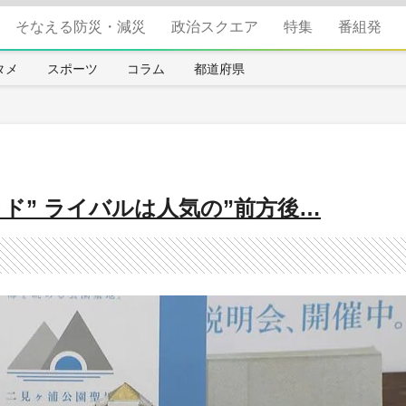
そなえる防災・減災
政治スクエア
特集
番組発
タメ
スポーツ
コラム
都道府県
ド” ライバルは人気の”前方後…