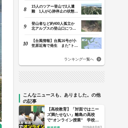
15人のツアー登山で2人遭
難 1人が心肺停止の状態、
1人は「雨に打たれ…
登山者など約400人孤立か
北アルプスの登山口につな
がる県の橋が流さ…
【台風情報】台風16号が小
笠原近海で発生 また“トリ
プル台風”に…1…
ランキング一覧へ
こんなニュースも、ありました。の他
の記事
【高校教育】「対面ではニー
ズ満たせない」離島の高校
で“オンライン授業” 学校の
小規模化進む中“教育格差”解
2026年8月8日
都道府県