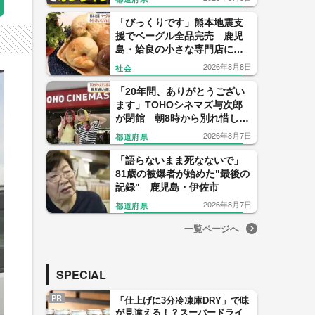
消へ
「びっくりです」熊本地震支
援でベーグル全品完売 鹿児
島・姶良の小さな専門店に
人々が集った理由
2026年8月8日
社会
「20年間、ありがとうござい
ます」TOHOシネマズ与次郎
が閉館 朝8時から別れ惜しむ
ファンも【鹿児島】
2026年8月7日
都道府県
「語らないまま死なないで」
81歳の被爆者が始めた"最後の
記録" 鹿児島・伊佐市
2026年8月7日
都道府県
一覧ページへ
SPECIAL
PR
「仕上げに3分冷凍庫DRY」で味
が見違える！？スーパードライ