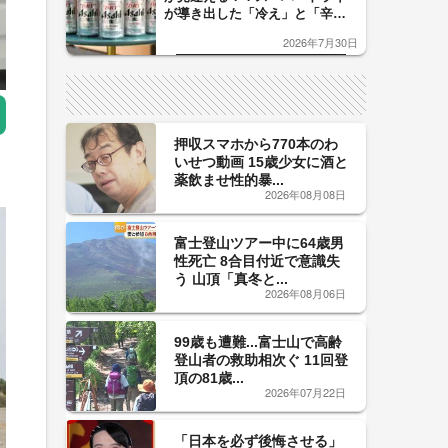
が導き出した「冷え」と「辛
口」のおいしい関係 青く変化
2026年7月30日
した「辛口カーブ」が飲み頃の
サイン！
押収スマホから770本のわ
いせつ動画 15歳少女に酒と
薬飲ませ性的暴...
2026年08月08日
富士登山ツアー中に64歳男
性死亡 8合目付近で意識失
う 山頂「真冬と...
2026年08月06日
99歳も遭難...富士山で高齢
登山者の救助相次ぐ 11回登
頂の81歳...
2026年07月22日
「日本を必ず後悔させる」