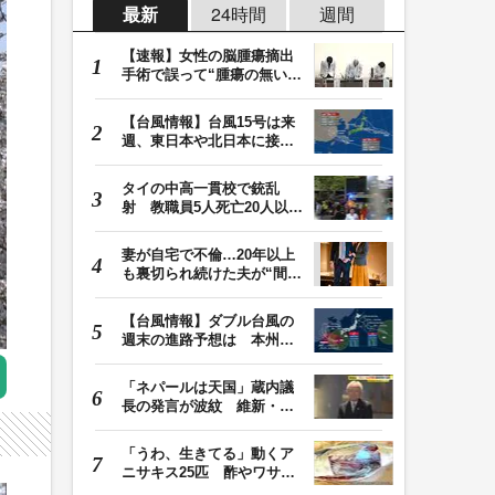
最新
24時間
週間
【速報】女性の脳腫瘍摘出
手術で誤って“腫瘍の無い部
位”を摘出 脳…
【台風情報】台風15号は来
週、東日本や北日本に接近
か お盆期間中の…
タイの中高一貫校で銃乱
射 教職員5人死亡20人以上
けが 容疑者の14歳…
妻が自宅で不倫…20年以上
も裏切られ続けた夫が“間
男”に請求した慰…
【台風情報】ダブル台風の
週末の進路予想は 本州は
土曜晴れも日曜は…
「ネパールは天国」蔵内議
長の発言が波紋 維新・吉
村代表「福岡県議…
「うわ、生きてる」動くア
ニサキス25匹 酢やワサビ
では死滅せず…「…