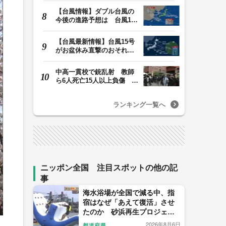
【台風情報】ダブル台風の
今後の進路予想は 台風13
号は9日（日）午後…
【台風最新情報】台風15号
がお盆休み直撃のおそれ
列島に台風が接近…
中高一貫校で銃乱射 教師
ら6人死亡15人以上負傷 容
疑者は中学生の少…
ランキング一覧へ
ニッポン全国 注目スポットの他の記
事
海水浴場が全国で減る中、指
宿はなぜ「あえて復活」させ
たのか 砂浜再生プロジェク
トの舞台裏
2026年8月6日
都道府県