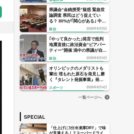
県議会“金銭授受”疑惑 緊急世
論調査 県民はどう捉えてい
る？ 80%が｢関心がある｣ 中尾
元県議の会見 信用したのは僅
2026年8月5日
政治
か1% 【福岡発】
｢やって良かった｣発言で批判
地震直後に政治資金“ビアパー
ティー”開催 渦中の県議が自民
党県議団トップを辞任表明
2026年8月4日
政治
【福岡発】
オリンピックのメダリストも
輩出 埋もれた原石を発見し磨
く『タレント発掘事業』発足
から22年 1000人に1人の“狭き
2026年8月4日
スポーツ
門” 【福岡発】
一覧ページへ
SPECIAL
PR
「仕上げに3分冷凍庫DRY」で味
が見違える！？スーパードライ