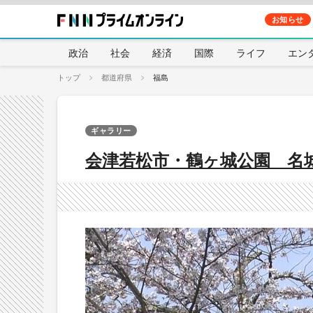
お知らせ
政治
社会
経済
国際
ライフ
エン
トップ
都道府県
福島
ギャラリー
会津若松市・鶴ヶ城公園 名城