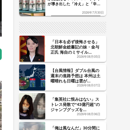
が導き出した「冷え」と「辛
口」のおいしい関係 青く変化
2026年7月30日
した「辛口カーブ」が飲み頃の
サイン！
「日本を必ず後悔させる」
北朝鮮金総書記の妹・金与
正氏 海自のミサイル...
2026年08月05日
【台風情報】ダブル台風の
週末の進路予想は 本州は土
曜晴れも日曜は雲が...
2026年08月07日
「集英社に恨みはない」ス
トレス発散で“43億円超”の
ジャンプグッズを...
2026年08月06日
「俺は風なんだ」30分間に