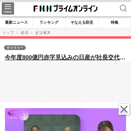
検索
最新ニュース
ランキング
そなえる防災
特集
トップ
経済
ビジネス
ギャラリー
今年度800億円赤字見込みの日産が社長交代
へ 現・商品企画責任者のエスピノーサ氏が
後任 専門家「値引き依存からの脱却と抜本
的改革が必要」