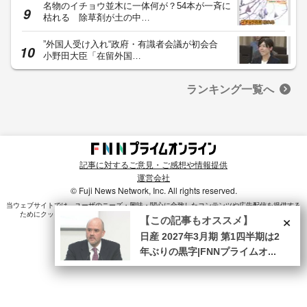
名物のイチョウ並木に一体何が？54本が一斉に
枯れる 除草剤が土の中…
”外国人受け入れ“政府・有識者会議が初会合
小野田大臣「在留外国…
ランキング一覧へ
記事に対するご意見・ご感想や情報提供
運営会社
© Fuji News Network, Inc. All rights reserved.
当ウェブサイトでは、ユーザのニーズ・興味・関⼼に合致したコンテンツや広告配信を提供する
×
ためにクッキーを使⽤しています。詳細は、
プライバシーポリシー
をご確認ください。
【この記事もオススメ】
日産 2027年3月期 第1四半期は2
年ぶりの黒字|FNNプライムオ...