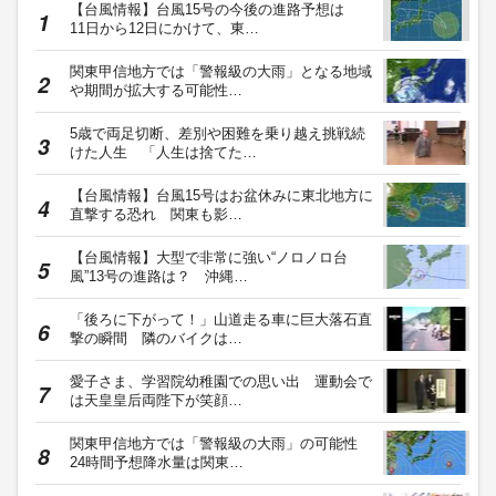
【台風情報】台風15号の今後の進路予想は
11日から12日にかけて、東…
関東甲信地方では「警報級の大雨」となる地域
や期間が拡大する可能性…
5歳で両足切断、差別や困難を乗り越え挑戦続
けた人生 「人生は捨てた…
【台風情報】台風15号はお盆休みに東北地方に
直撃する恐れ 関東も影…
【台風情報】大型で非常に強い“ノロノロ台
風”13号の進路は？ 沖縄…
「後ろに下がって！」山道走る車に巨大落石直
撃の瞬間 隣のバイクは…
愛子さま、学習院幼稚園での思い出 運動会で
は天皇皇后両陛下が笑顔…
関東甲信地方では「警報級の大雨」の可能性
24時間予想降水量は関東…