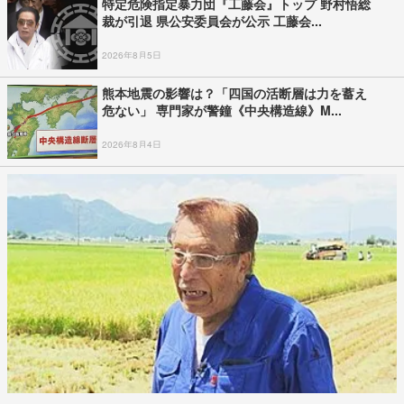
特定危険指定暴力団『工藤会』トップ 野村悟総
裁が引退 県公安委員会が公示 工藤会...
2026年8月5日
熊本地震の影響は？「四国の活断層は力を蓄え
危ない」 専門家が警鐘《中央構造線》M...
2026年8月4日