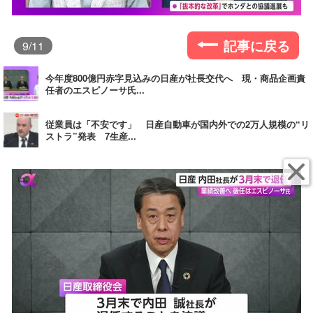
記事に戻る
9
/11
今年度800億円赤字見込みの日産が社長交代へ 現・商品企画責
任者のエスピノーサ氏...
従業員は「不安です」 日産自動車が国内外での2万人規模の“リ
ストラ”発表 7生産...