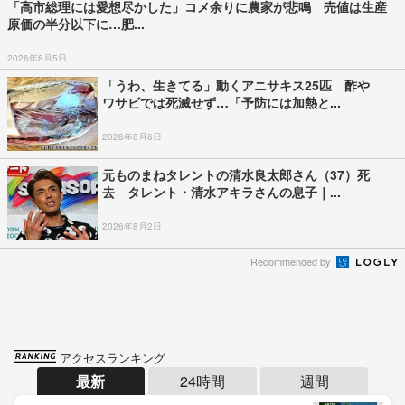
「高市総理には愛想尽かした」コメ余りに農家が悲鳴 売値は生産
原価の半分以下に…肥...
2026年8月5日
「うわ、生きてる」動くアニサキス25匹 酢や
ワサビでは死滅せず…「予防には加熱と...
2026年8月6日
元ものまねタレントの清水良太郎さん（37）死
去 タレント・清水アキラさんの息子｜...
2026年8月2日
Recommended by
アクセスランキング
最新
24時間
週間