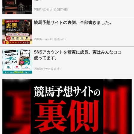
PR(FINCHI on GOETHE)
競馬予想サイトの裏側、全部書きました。
PR(BettingBreakDown)
SNSアカウントを着実に成長。実はみんなココ
使ってます。
PR(Dreaw合同会社)