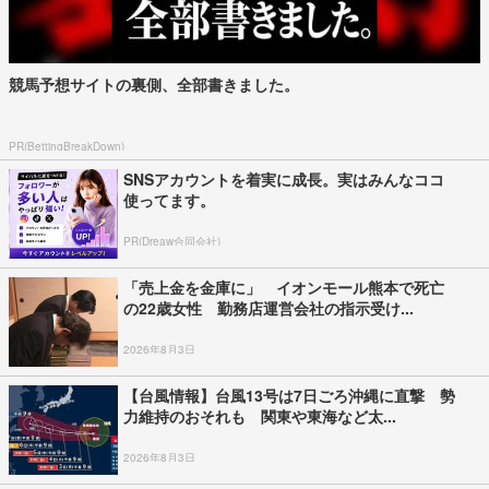
競馬予想サイトの裏側、全部書きました。
PR(BettingBreakDown)
SNSアカウントを着実に成長。実はみんなココ
使ってます。
PR(Dreaw合同会社)
「売上金を金庫に」 イオンモール熊本で死亡
の22歳女性 勤務店運営会社の指示受け...
2026年8月3日
【台風情報】台風13号は7日ごろ沖縄に直撃 勢
力維持のおそれも 関東や東海など太...
2026年8月3日