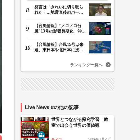
発言は「きれいに切り取ら
れた」…地震直後のパーテ
ィー開催「やって…
【台風情報】“ノロノロ台
風”13号の影響長期化 沖縄
本島は暴風域続…
【台風情報】台風15号は来
週、東日本や北日本に接近
か お盆期間中の…
ランキング一覧へ
Live News αの他の記事
世界とつながる探究学習 教
室で出会う世界の価値観
2026年7月23日
ライフ