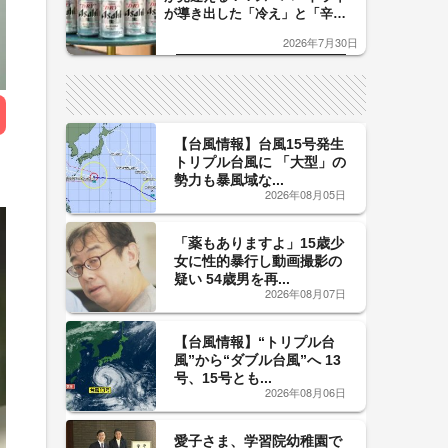
が導き出した「冷え」と「辛
口」のおいしい関係 青く変化
2026年7月30日
した「辛口カーブ」が飲み頃の
サイン！
【台風情報】台風15号発生
トリプル台風に 「大型」の
勢力も暴風域な...
2026年08月05日
「薬もありますよ」15歳少
女に性的暴行し動画撮影の
疑い 54歳男を再...
2026年08月07日
【台風情報】“トリプル台
風”から“ダブル台風”へ 13
号、15号とも...
2026年08月06日
愛子さま、学習院幼稚園で