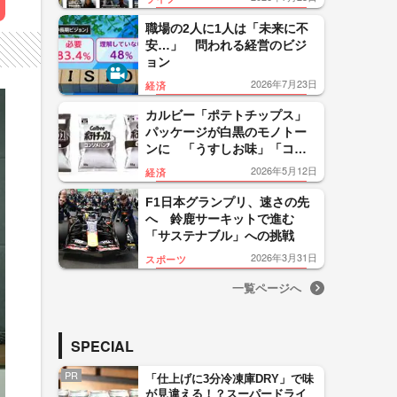
職場の2人に1人は「未来に不
安…」 問われる経営のビジ
ョン
2026年7月23日
経済
カルビー「ポテトチップス」
パッケージが白黒のモノトー
ンに 「うすしお味」「コン
ソメパンチ」など一部商品
2026年5月12日
経済
ナフサ高騰の影響
F1日本グランプリ、速さの先
へ 鈴鹿サーキットで進む
「サステナブル」への挑戦
2026年3月31日
スポーツ
一覧ページへ
SPECIAL
PR
「仕上げに3分冷凍庫DRY」で味
が見違える！？スーパードライ