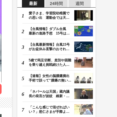
最新
24時間
週間
愛子さま、学習院幼稚園で
の思い出 運動会では天皇
皇后両陛下が笑顔…
【台風情報】ダブル台風
最新の進路予想 15号は北
日本・東日本へ …
【台風最新情報】台風15号
がお盆休み直撃のおそれ
列島に台風が接近…
5歳で両足切断、差別や困難
を乗り越え挑戦続けた人
生 「人生は捨てた…
【速報】女性の脳腫瘍摘出
手術で誤って“腫瘍の無い部
位”を摘出 脳…
「ネパールは天国」蔵内議
長の発言が波紋 維新・吉
村代表「福岡県議…
「こんな感じで混ぜればい
い？」悠仁さまが手際よく
豚汁を調理 同学…