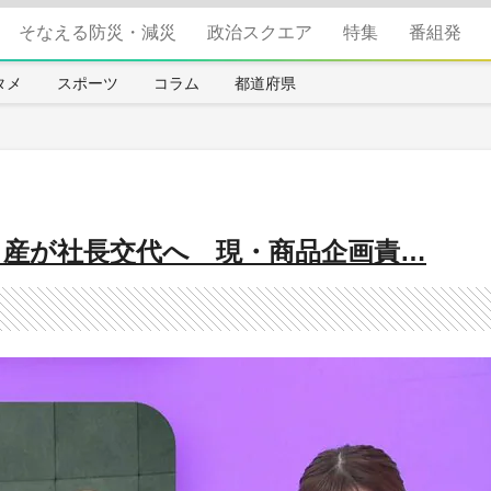
そなえる防災・減災
政治スクエア
特集
番組発
タメ
スポーツ
コラム
都道府県
日産が社長交代へ 現・商品企画責…