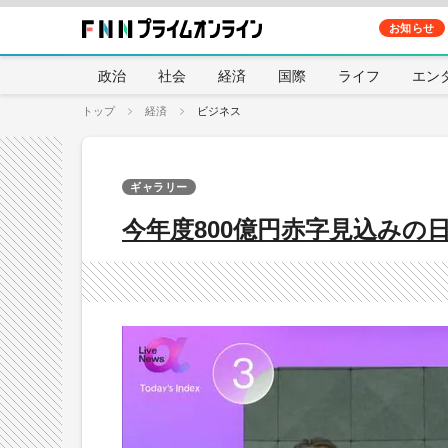
お知らせ
政治
社会
経済
国際
ライフ
エン
トップ
経済
ビジネス
ギャラリー
今年度800億円赤字見込みの