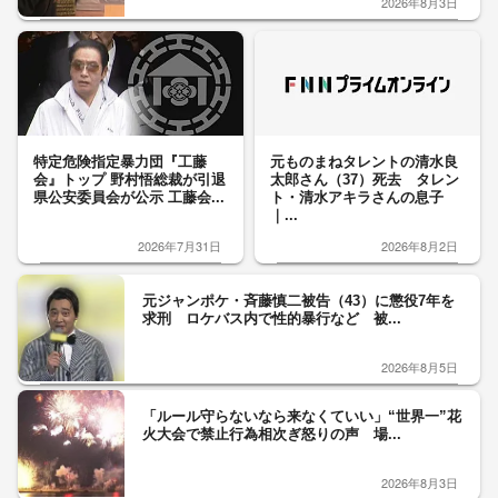
2026年8月3日
特定危険指定暴力団『工藤
元ものまねタレントの清水良
会』トップ 野村悟総裁が引退
太郎さん（37）死去 タレン
県公安委員会が公示 工藤会...
ト・清水アキラさんの息子
｜...
2026年7月31日
2026年8月2日
元ジャンポケ・斉藤慎二被告（43）に懲役7年を
求刑 ロケバス内で性的暴行など 被...
2026年8月5日
「ルール守らないなら来なくていい」“世界一”花
火大会で禁止行為相次ぎ怒りの声 場...
2026年8月3日