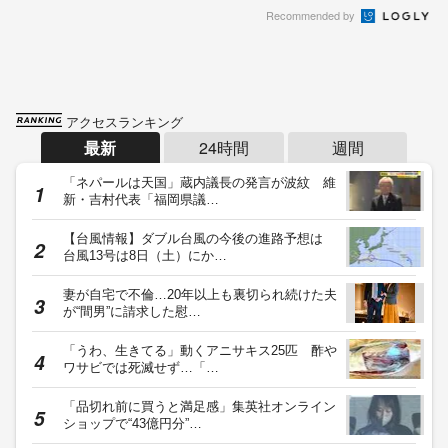
Recommended by
アクセスランキング
最新
24時間
週間
「ネパールは天国」蔵内議長の発言が波紋 維
新・吉村代表「福岡県議…
【台風情報】ダブル台風の今後の進路予想は
台風13号は8日（土）にか…
妻が自宅で不倫…20年以上も裏切られ続けた夫
が“間男”に請求した慰…
「うわ、生きてる」動くアニサキス25匹 酢や
ワサビでは死滅せず…「…
「品切れ前に買うと満足感」集英社オンライン
ショップで“43億円分”…