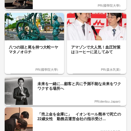
PR(國學院大學)
八つの頭と尾を持つ大蛇ーヤ
アマゾンで大人気！血圧対策
マタノオロチ
はコーヒーに足してみて
PR(國學院大學)
PR(森永乳業)
未来を一緒に…顧客と共に予測不能な未来をワク
ワクする場所へ
PR(dentsu Japan)
「売上金を金庫に」 イオンモール熊本で死亡の
22歳女性 勤務店運営会社の指示受け...