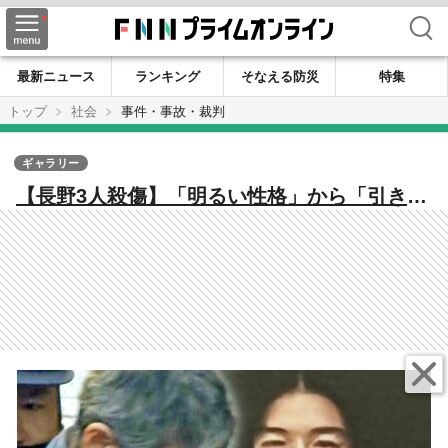
検索
最新ニュース
ランキング
そなえる防災
特集
トップ
社会
事件・事故・裁判
ギャラリー
【長野3人殺傷】「明るい性格」から「引きこ
もり」へ 矢口雄資容疑者（46）の変貌 専
門家の見解「通り魔事件は人生の途中で挫折
し、孤独と絶望感から犯行に及ぶ人が多い」