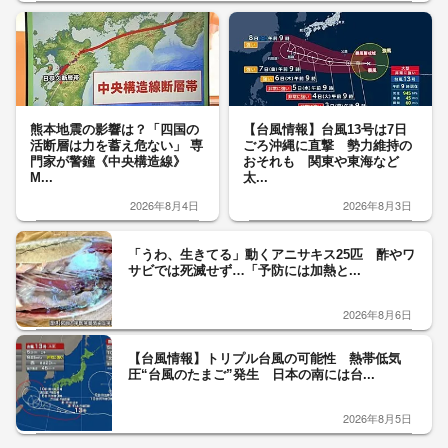
熊本地震の影響は？「四国の
【台風情報】台風13号は7日
活断層は力を蓄え危ない」 専
ごろ沖縄に直撃 勢力維持の
門家が警鐘《中央構造線》
おそれも 関東や東海など
M...
太...
2026年8月4日
2026年8月3日
「うわ、生きてる」動くアニサキス25匹 酢やワ
サビでは死滅せず…「予防には加熱と...
2026年8月6日
【台風情報】トリプル台風の可能性 熱帯低気
圧“台風のたまご”発生 日本の南には台...
2026年8月5日