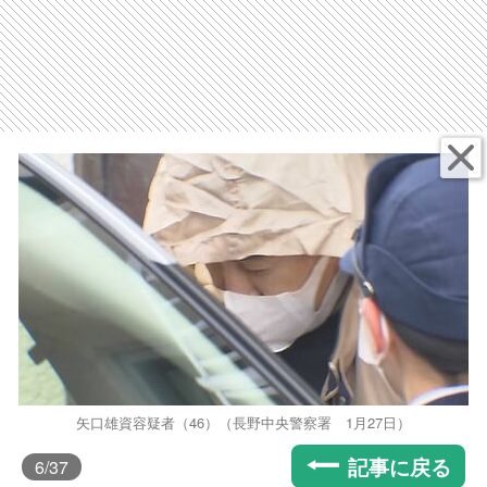
矢口雄資容疑者（46）（長野中央警察署 1月27日）
記事に戻る
6
/37