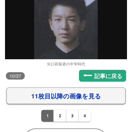
矢口容疑者の中学時代
記事に戻る
10
/37
11枚目以降の画像を見る
1
2
3
4