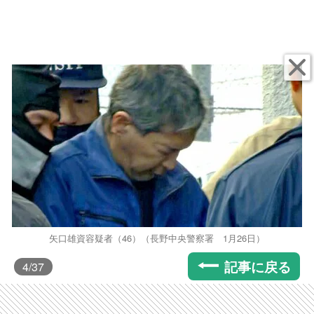
矢口雄資容疑者（46）（長野中央警察署 1月26日）
記事に戻る
4
/37