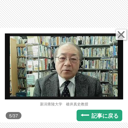
新潟青陵大学 碓井真史教授
記事に戻る
5
/37