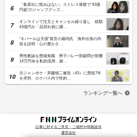
「集英社に恨みはない」ストレス発散で“43億
円超”のジャンプグッズ…
オンラインで注文とキャンセル繰り返し 総額
43億円か「品切れ前に購…
“ネパールは天国”発言の蔵内氏 海外出張の内
容を説明「心の豊かさ…
男性教諭を懲戒免職 男子バレー部顧問が部費
14万円余を私的流用…旅…
元ジャンポケ・斉藤慎二被告（43）に懲役7年
を求刑 ロケバス内で性的…
ランキング一覧へ
記事に対するご意見・ご感想や情報提供
運営会社