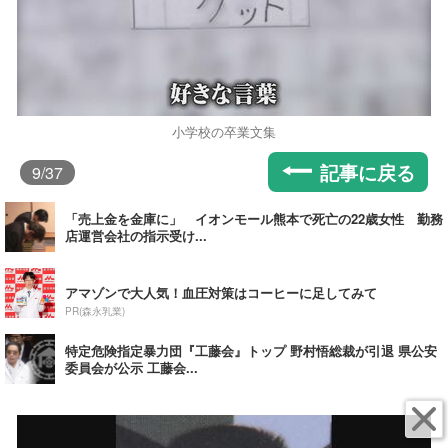
小学校の卒業文集
記事に戻る
9
/37
「売上金を金庫に」 イオンモール熊本で死亡の22歳女性 勤務
店運営会社の指示受け...
アマゾンで大人気！血圧対策はコーヒーに足してみて
PR(森永乳業)
特定危険指定暴力団『工藤会』トップ 野村悟総裁が引退 県公安
委員会が公示 工藤会...