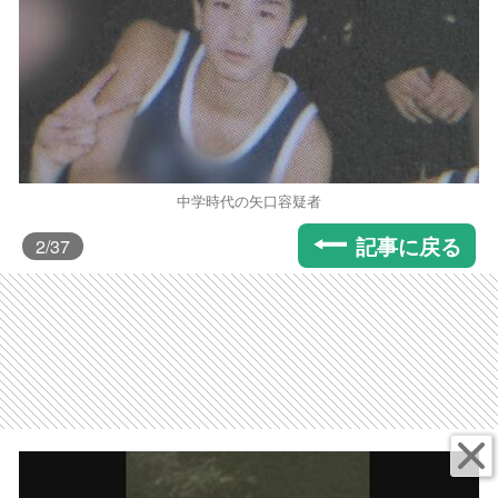
中学時代の矢口容疑者
記事に戻る
2
/37