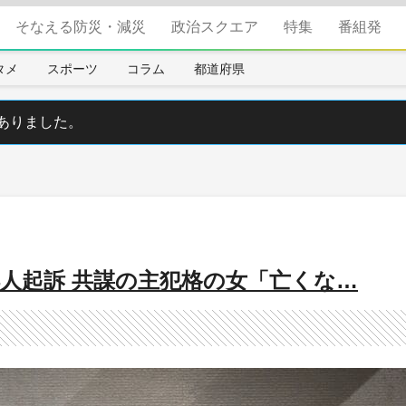
そなえる防災・減災
政治スクエア
特集
番組発
タメ
スポーツ
コラム
都道府県
ありました。
人起訴 共謀の主犯格の女「亡くな…