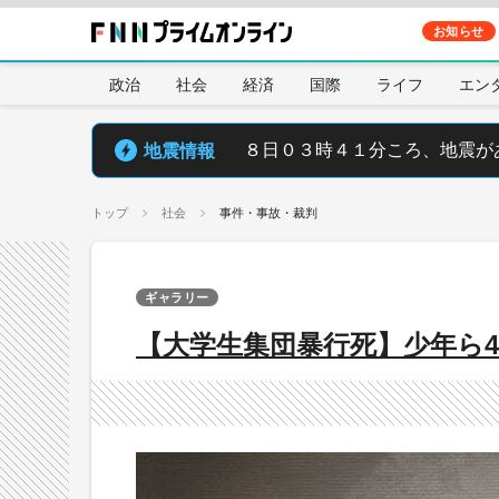
お知らせ
政治
社会
経済
国際
ライフ
エン
地震情報
８日０３時４１分ころ、地震が
トップ
社会
事件・事故・裁判
ギャラリー
【大学生集団暴行死】少年ら4