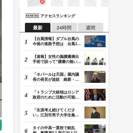
アクセスランキング
最新
24時間
週間
【台風情報】ダブル台風の
今後の進路予想は 台風13
号は9日（日）午後…
【速報】女性の脳腫瘍摘出
手術で誤って“腫瘍の無い部
位”を摘出 脳…
「ネパールは天国」蔵内議
長の発言が波紋 維新・吉
村代表「福岡県議…
「トランプ大統領はロシア
政府のために活動の可能
性」FBIは現職大統領…
「生涯考え続けてくださ
い」江別市男子大学生集団
暴行死 主犯格・当…
タイの中高一貫校で銃乱
射 教職員5人死亡20人以上