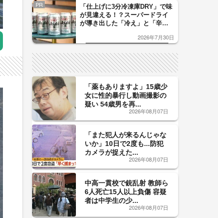
PR
「仕上げに3分冷凍庫DRY」で味
が見違える！？スーパードライ
が導き出した「冷え」と「辛
口」のおいしい関係 青く変化
2026年7月30日
した「辛口カーブ」が飲み頃の
サイン！
「薬もありますよ」15歳少
女に性的暴行し動画撮影の
疑い 54歳男を再...
2026年08月07日
「また犯人が来るんじゃな
いか」10日で2度も...防犯
カメラが捉えた...
2026年08月07日
中高一貫校で銃乱射 教師ら
6人死亡15人以上負傷 容疑
者は中学生の少...
2026年08月07日