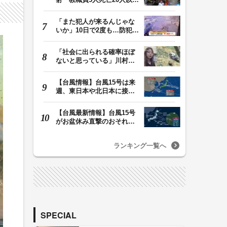
けが 容疑者の14歳…
「また犯人が来るんじゃな
いか」10日で2度も…防犯カ
メラが捉えた“タ…
「社会に出られる確率ほぼ
ないと思っている」川村葉
音被告に無期懲役…
【台風情報】台風15号は来
週、東日本や北日本に接近
か お盆期間中の…
【台風最新情報】台風15号
がお盆休み直撃のおそれ
列島に台風が接近…
ランキング一覧へ
SPECIAL