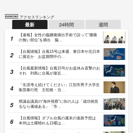
アクセスランキング
最新
24時間
週間
【速報】女性の脳腫瘍摘出手術で誤って“腫瘍
の無い部位”を摘出 脳…
【台風情報】台風15号は来週、東日本や北日本
に接近か お盆期間中の…
【台風最新情報】台風15号がお盆休み直撃のお
それ 列島に台風が接近…
「生涯考え続けてください」江別市男子大学生
集団暴行死 主犯格・当…
県議会議員の“海外視察”に街の人は「成功例見
るなら価値ある」「市…
【台風情報】ダブル台風の週末の進路予想は
本州は土曜晴れも日曜は…