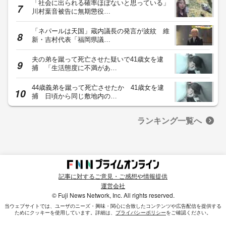
「社会に出られる確率ほぼないと思っている」
川村葉音被告に無期懲役…
「ネパールは天国」蔵内議長の発言が波紋 維
新・吉村代表「福岡県議…
夫の弟を蹴って死亡させた疑いで41歳女を逮
捕 「生活態度に不満があ…
44歳義弟を蹴って死亡させたか 41歳女を逮
捕 日頃から同じ敷地内の…
ランキング一覧へ
記事に対するご意見・ご感想や情報提供
運営会社
© Fuji News Network, Inc. All rights reserved.
当ウェブサイトでは、ユーザのニーズ・興味・関⼼に合致したコンテンツや広告配信を提供する
ためにクッキーを使⽤しています。詳細は、
プライバシーポリシー
をご確認ください。