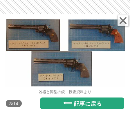
凶器と同型の銃 捜査資料より
記事に戻る
3
/14