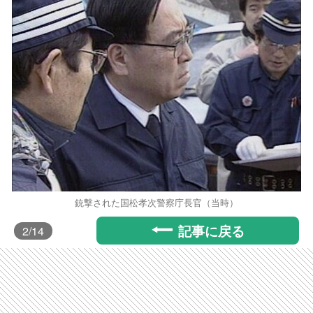
銃撃された国松孝次警察庁長官（当時）
記事に戻る
2
/14