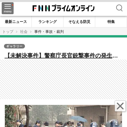
検索
最新ニュース
ランキング
そなえる防災
特集
トップ
社会
事件・事故・裁判
ギャラリー
【未解決事件】警察庁長官銃撃事件の発生か
ら今年で30年…オウム信者の警視庁巡査長が
一時犯行自供も時効成立の理由