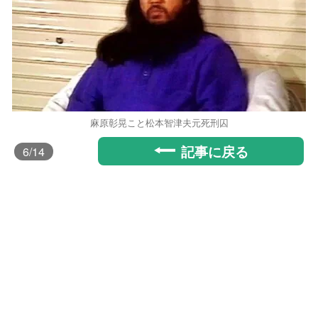
麻原彰晃こと松本智津夫元死刑囚
記事に戻る
6
/14