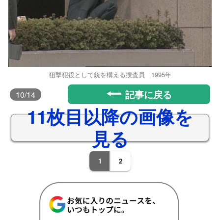
狙撃犯役として銃を構える捜査員 1995年
記事に戻る
10
/14
11枚目以降の画像を
見る
1
2