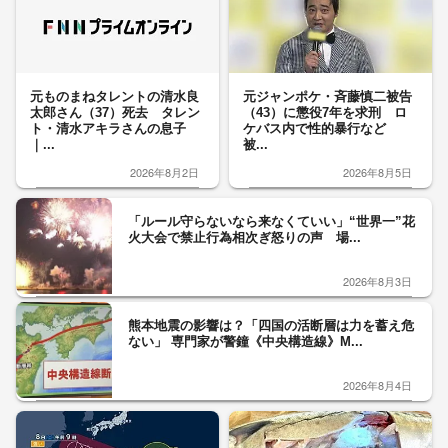
元ものまねタレントの清水良
元ジャンポケ・斉藤慎二被告
太郎さん（37）死去 タレン
（43）に懲役7年を求刑 ロ
ト・清水アキラさんの息子
ケバス内で性的暴行など
｜...
被...
2026年8月2日
2026年8月5日
「ルール守らないなら来なくていい」“世界一”花
火大会で禁止行為相次ぎ怒りの声 場...
2026年8月3日
熊本地震の影響は？「四国の活断層は力を蓄え危
ない」 専門家が警鐘《中央構造線》M...
2026年8月4日