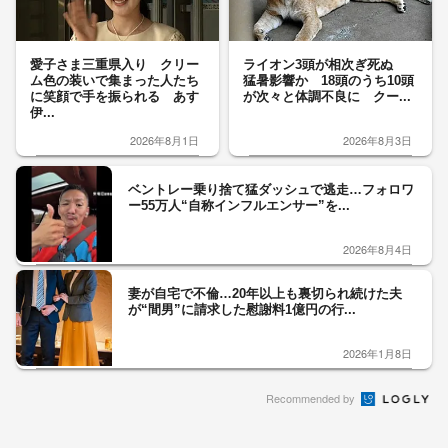
愛子さま三重県入り クリー
ライオン3頭が相次ぎ死ぬ
ム色の装いで集まった人たち
猛暑影響か 18頭のうち10頭
に笑顔で手を振られる あす
が次々と体調不良に クー...
伊...
2026年8月1日
2026年8月3日
ベントレー乗り捨て猛ダッシュで逃走…フォロワ
ー55万人“自称インフルエンサー”を...
2026年8月4日
妻が自宅で不倫…20年以上も裏切られ続けた夫
が“間男”に請求した慰謝料1億円の行...
2026年1月8日
Recommended by