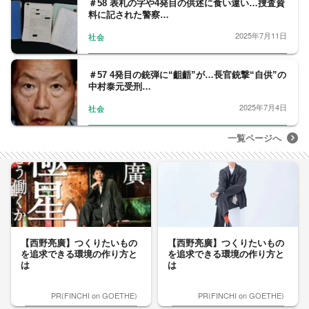
＃58 表札の字や4発目の供述に食い違い…捜査資
料に記された警察…
2025年7月11日
社会
＃57 4発目の銃弾に“齟齬”が…長官銃撃“自供”の
中村泰元受刑…
2025年7月4日
社会
一覧ページへ
【西野亮廣】つくりたいもの
【西野亮廣】つくりたいもの
を追求できる環境の作り方と
を追求できる環境の作り方と
は
は
PR(FINCHI on GOETHE)
PR(FINCHI on GOETHE)