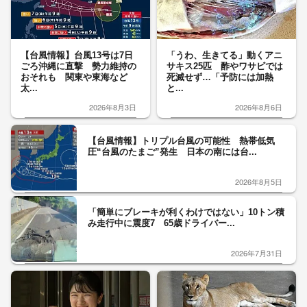
【台風情報】台風13号は7日
「うわ、生きてる」動くアニ
ごろ沖縄に直撃 勢力維持の
サキス25匹 酢やワサビでは
おそれも 関東や東海など
死滅せず…「予防には加熱
太...
と...
2026年8月3日
2026年8月6日
【台風情報】トリプル台風の可能性 熱帯低気
圧“台風のたまご”発生 日本の南には台...
2026年8月5日
「簡単にブレーキが利くわけではない」10トン積
み走行中に震度7 65歳ドライバー...
2026年7月31日