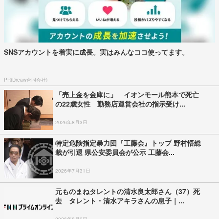
SNSアカウントを着実に成長。実はみんなココ使ってます。
PR(Dreaw合同会社)
「売上金を金庫に」 イオンモール熊本で死亡
の22歳女性 勤務店運営会社の指示受け...
2026年8月3日
特定危険指定暴力団『工藤会』トップ 野村悟総
裁が引退 県公安委員会が公示 工藤会...
2026年7月31日
元ものまねタレントの清水良太郎さん（37）死
去 タレント・清水アキラさんの息子｜...