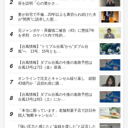
容を説明「心の豊かさ…
妻が自宅で不倫…20年以上も裏切られ続けた夫
が“間男”に請求した慰…
元ジャンポケ・斉藤慎二被告（43）に懲役7年
を求刑 ロケバス内で性的…
【台風情報】“トリプル台風”から“ダブル台
風”へ 13号、15号とも…
【台風情報】ダブル台風の今後の進路予想は
台風13号は7日（金）昼過…
オンラインで注文とキャンセル繰り返し 総額
43億円か「品切れ前に購…
【台風情報】ダブル台風の今後の進路予想は
台風13号は8日（土）にか…
「本当に困っています」老舗和菓子店で訪日外
国人“無断キャンセル”…
｢強い圧力と感じた｣ “金銭を渡した”と証言した