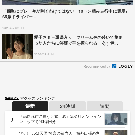
「簡単にブレーキが利くわけではない」10トン積み走行中に震度7
65歳ドライバー...
2026年7月31日
愛子さま三重県入り クリーム色の装いで集ま
った人たちに笑顔で手を振られる あす伊...
2026年8月1日
Recommended by
アクセスランキング
最新
24時間
週間
「品切れ前に買うと満足感」集英社オンライン
ショップで“43億円分”…
“ネパールは天国”発言の蔵内氏 海外出張の内