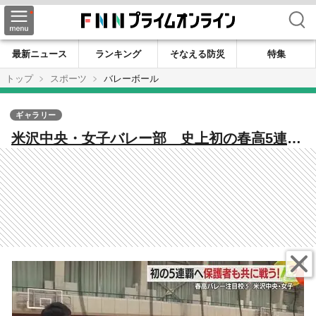
検索
最新ニュース
ランキング
そなえる防災
特集
トップ
スポーツ
バレーボール
ギャラリー
米沢中央・女子バレー部 史上初の春高5連覇
に挑む！ “笑顔でオレンジコートに立つ姿
を”保護者も熱望【山形発】