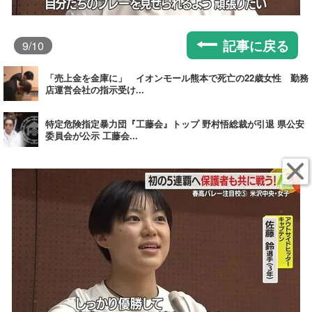
記事に戻る
9
/10
「売上金を金庫に」 イオンモール熊本で死亡の22歳女性 勤務
店運営会社の指示受け...
特定危険指定暴力団『工藤会』トップ 野村悟総裁が引退 県公安
委員会が公示 工藤会...