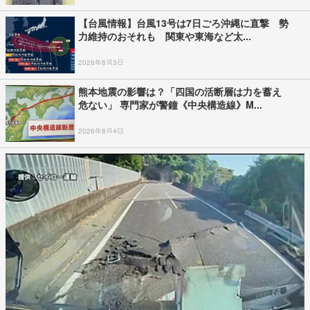
【台風情報】台風13号は7日ごろ沖縄に直撃 勢
力維持のおそれも 関東や東海など太...
2026年8月3日
熊本地震の影響は？「四国の活断層は力を蓄え
危ない」 専門家が警鐘《中央構造線》M...
2026年8月4日