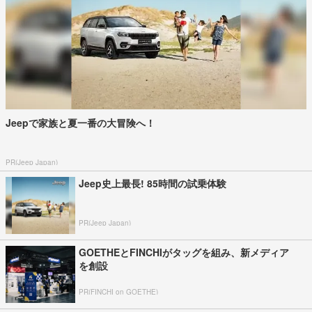
Jeepで家族と夏一番の大冒険へ！
PR(Jeep Japan)
Jeep史上最長! 85時間の試乗体験
PR(Jeep Japan)
GOETHEとFINCHIがタッグを組み、新メディア
を創設
PR(FINCHI on GOETHE)