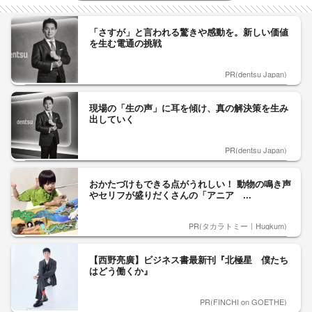
「さすが」と言われる驚きや感動を。新しい価値
を生む電通の挑戦
PR(dentsu Japan)
現場の「生の声」に耳を傾け、真の解決策を生み
出していく
PR(dentsu Japan)
おかたづけもできる点がうれしい！ 動物の鳴き声
やセリフが盛りだくさんの「アニア ...
PR(タカラトミー｜Hugkum)
【西野亮廣】ビジネス書最新刊『北極星 僕たち
はどう働くか』
PR(FINCHI on GOETHE)