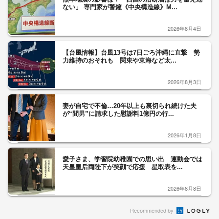
ない」 専門家が警鐘《中央構造線》M...
2026年8月4日
【台風情報】台風13号は7日ごろ沖縄に直撃 勢
力維持のおそれも 関東や東海など太...
2026年8月3日
妻が自宅で不倫…20年以上も裏切られ続けた夫
が“間男”に請求した慰謝料1億円の行...
2026年1月8日
愛子さま、学習院幼稚園での思い出 運動会では
天皇皇后両陛下が笑顔で応援 星取表を...
2026年8月8日
Recommended by