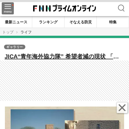
検索
最新ニュース
ランキング
そなえる防災
特集
トップ
ライフ
ギャラリー
JICA“青年海外協力隊” 希望者減の現状 「途
上国を見て来た分だけ命の重さをとても感じ
ている」