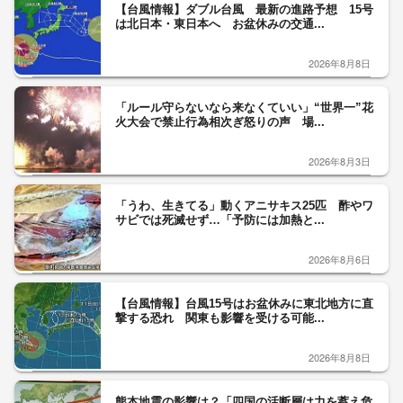
【台風情報】ダブル台風 最新の進路予想 15号
は北日本・東日本へ お盆休みの交通...
2026年8月8日
「ルール守らないなら来なくていい」“世界一”花
火大会で禁止行為相次ぎ怒りの声 場...
2026年8月3日
「うわ、生きてる」動くアニサキス25匹 酢やワ
サビでは死滅せず…「予防には加熱と...
2026年8月6日
【台風情報】台風15号はお盆休みに東北地方に直
撃する恐れ 関東も影響を受ける可能...
2026年8月8日
熊本地震の影響は？「四国の活断層は力を蓄え危