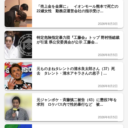
「売上金を金庫に」 イオンモール熊本で死亡の
22歳女性 勤務店運営会社の指示受け...
2026年8月3日
特定危険指定暴力団『工藤会』トップ 野村悟総裁
が引退 県公安委員会が公示 工藤会...
2026年8月5日
元ものまねタレントの清水良太郎さん（37）死
去 タレント・清水アキラさんの息子｜...
2026年8月2日
元ジャンポケ・斉藤慎二被告（43）に懲役7年を
求刑 ロケバス内で性的暴行など 被...
2026年8月5日