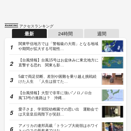
アクセスランキング
最新
24時間
週間
関東甲信地方では「警報級の大雨」となる地域
や期間が拡大する可能性…
【台風情報】台風15号はお盆休みに東北地方に
直撃する恐れ 関東も影…
5歳で両足切断、差別や困難を乗り越え挑戦続
けた人生 「人生は捨てた…
【台風情報】大型で非常に強い“ノロノロ台
風”13号の進路は？ 沖縄…
愛子さま、学習院幼稚園での思い出 運動会で
は天皇皇后両陛下が笑顔…
アメリカの連邦高裁「トランプ大統領はホワイ
トハウスの所有者ではな…