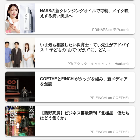
NARSの新クレンジングオイルで毎朝、メイク映
えする潤い美肌へ
PR(NARS on 美的.com)
いま最も相談したい保育士・てぃ先生がアドバイ
ス！ 子どもの“おてつだい”に、どん...
PR(アタック・キュキュット｜Hugkum)
GOETHEとFINCHIがタッグを組み、新メディア
を創設
PR(FINCHI on GOETHE)
【西野亮廣】ビジネス書最新刊『北極星 僕たち
はどう働くか』
PR(FINCHI on GOETHE)