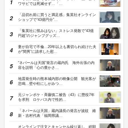
ワサビでは死滅せず…「…
「品切れ前に買うと満足感」集英社オンライン
ショップで“43億円分”…
「集英社に恨みはない」ストレス発散で“43億
円超”のジャンプグッズ…
妻が自宅で不倫…20年以上も裏切られ続けた夫
が“間男”に請求した慰…
“ネパールは天国”発言の蔵内氏 海外出張の内
容を説明「心の豊かさ…
地震発生時の熊本城内部の映像公開 観光客が
悲鳴…壁や柱にしがみつ…
元ジャンポケ・斉藤慎二被告（43）に懲役7年
を求刑 ロケバス内で性的…
「ネパールは天国」蔵内議長の発言が波紋 維
新・吉村代表「福岡県議…
オンラインで注文とキャンセル繰り返し 総額