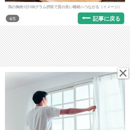
鶏の胸肉1日100グラム摂取で質の良い睡眠へつながる（イメージ）
記事に戻る
4
/5