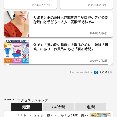
2026年5月27日
2026年5月22日
サボると命の危険も!?非常時こそ口腔ケアが必要
な理由と子ども・大人・高齢者それぞ...
2026年7月6日
冬でも「質の良い睡眠」を取るために 鍵は「日
光」にあり お風呂のあと「寝る時間」...
2026年2月2日
Recommended by
アクセスランキング
最新
24時間
週間
「うわ、生きてる」動くアニサキス25匹 酢や