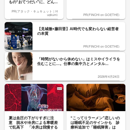
もの“おてつだい”に、どん...
PR(アタック・キュキュット｜H
ugkum)
PR(FINCHI on GOETHE)
【見城徹×藤田晋】AI時代でも変わらない経営者
の本質
PR(FINCHI on GOETHE)
「時間がないから休めない」はミスやイライラを
生むことに…。仕事の集中力とメンタル...
2026年4月24日
夏は血圧の下がりすぎに注
“こってりラーメン”恋しいの
意 脱水や冷房による寒暖差
は睡眠不足のサインかも 診
で乱高下 「冷房は我慢する
療科追加で「睡眠障害」は