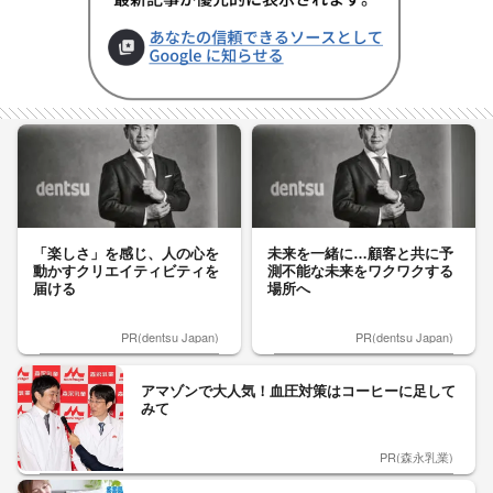
「楽しさ」を感じ、人の心を
未来を一緒に…顧客と共に予
動かすクリエイティビティを
測不能な未来をワクワクする
届ける
場所へ
PR(dentsu Japan)
PR(dentsu Japan)
アマゾンで大人気！血圧対策はコーヒーに足して
みて
PR(森永乳業)