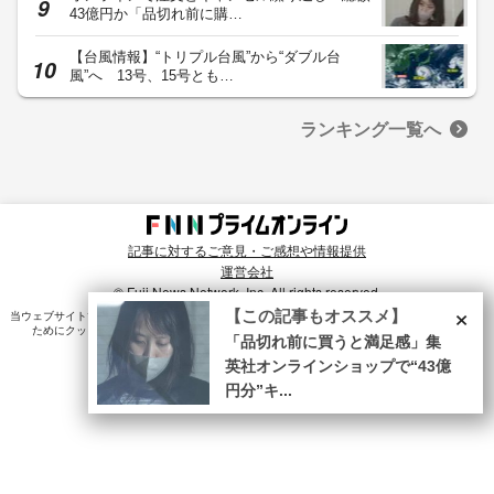
43億円か「品切れ前に購…
【台風情報】“トリプル台風”から“ダブル台
風”へ 13号、15号とも…
ランキング一覧へ
記事に対するご意見・ご感想や情報提供
運営会社
© Fuji News Network, Inc. All rights reserved.
×
【この記事もオススメ】
当ウェブサイトでは、ユーザのニーズ・興味・関⼼に合致したコンテンツや広告配信を提供する
ためにクッキーを使⽤しています。詳細は、
プライバシーポリシー
をご確認ください。
「品切れ前に買うと満足感」集
英社オンラインショップで“43億
円分”キ...