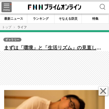
検索
最新ニュース
ランキング
そなえる防災
特集
トップ
ライフ
ギャラリー
まずは「環境」と「生活リズム」の見直し！
常に睡眠不足の50代会社員がお酒に頼らずに
眠りにつく方法