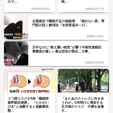
ので...
病...
2026年6月23日
2026年6月11日
台風接近で睡眠不足の相談増 「眠れない夜」専
門医が説く解消法「冷房室温26～27...
2026年7月6日
日中なのに“耐え難い眠気”が襲う中枢性過眠症
寒暖差が激しい春は症状が悪化…大事...
2026年3月24日
うつ病リスクが5倍「睡眠時
「またあのストレスに向き合
無呼吸症候群」 “たかがい
うのか」GW明けに増加する
びき”と油断すると低酸素状
五月病のリスク 不調を改善
態...
す...