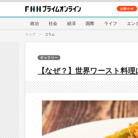
お知らせ
政治
社会
経済
国際
ライフ
エン
トップ
コラム
ギャラリー
【なぜ？】世界ワースト料理