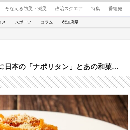
そなえる防災・減災
政治スクエア
特集
番組発
タメ
スポーツ
コラム
都道府県
に日本の「ナポリタン」とあの和菓…