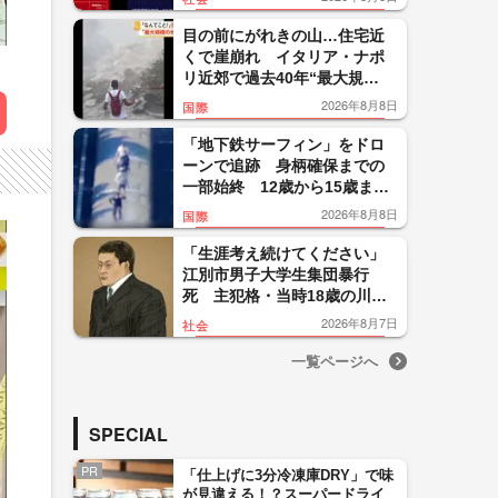
便「断じて許されない」怒り
目の前にがれきの山…住宅近
くで崖崩れ イタリア・ナポ
リ近郊で過去40年“最大規
模”地震 26人負傷300人避難
2026年8月8日
国際
「地下鉄サーフィン」をドロ
ーンで追跡 身柄確保までの
一部始終 12歳から15歳まで
の少年5人を逮捕 ニューヨー
2026年8月8日
国際
ク
「生涯考え続けてください」
江別市男子大学生集団暴行
死 主犯格・当時18歳の川口
侑斗被告に無期懲役の判決
2026年8月7日
社会
「理不尽以外の何ものでもな
い」
一覧ページへ
SPECIAL
PR
「仕上げに3分冷凍庫DRY」で味
が見違える！？スーパードライ