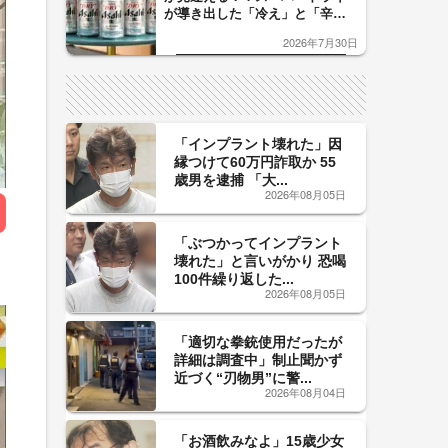
が導き出した「冷え」と「辛
口」のおいしい関係 青く変化
2026年7月30日
した「辛口カーブ」が飲み頃の
サイン！
「インプラント壊れた」因
縁つけて60万円詐取か 55
歳男を逮捕 「大...
2026年08月05日
「ぶつかってインプラント
壊れた」と言いがかり 恐喝
100件繰り返した...
2026年08月05日
「適切な拳銃使用だったが
詳細は調査中」制止聞かず
近づく“刃物男”に警...
2026年08月04日
「お酒飲みなよ」15歳少女