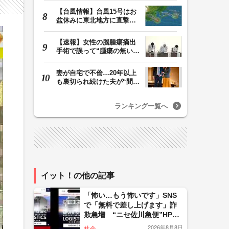
【台風情報】台風15号はお
盆休みに東北地方に直撃す
る恐れ 関東も影…
【速報】女性の脳腫瘍摘出
手術で誤って“腫瘍の無い部
位”を摘出 脳…
妻が自宅で不倫…20年以上
も裏切られ続けた夫が“間
男”に請求した慰…
ランキング一覧へ
イット！の他の記事
「怖い…もう怖いです」SNS
で「無料で差し上げます」詐
欺急増 “ニセ佐川急便”HPに
誘導、個人情報要求 佐川急
2026年8月8日
社会