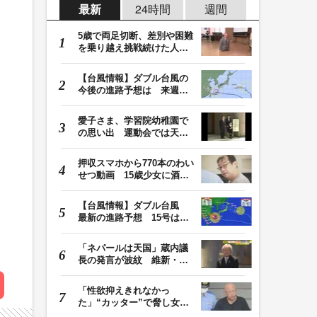
最新
24時間
週間
5歳で両足切断、差別や困難
を乗り越え挑戦続けた人
生 「人生は捨てた…
【台風情報】ダブル台風の
今後の進路予想は 来週、
台風15号が北日本…
愛子さま、学習院幼稚園で
の思い出 運動会では天皇
皇后両陛下が笑顔…
押収スマホから770本のわい
せつ動画 15歳少女に酒と
薬飲ませ性的暴行…
【台風情報】ダブル台風
最新の進路予想 15号は北
日本・東日本へ …
「ネパールは天国」蔵内議
長の発言が波紋 維新・吉
村代表「福岡県議…
「性欲抑えきれなかっ
た」“カッター”で脅し女子
中学生を性的暴行か…