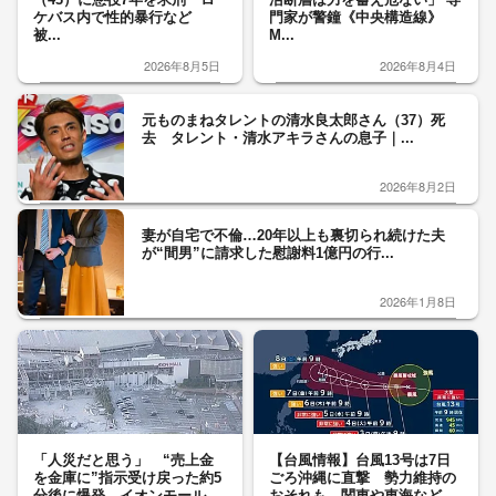
ケバス内で性的暴行など
門家が警鐘《中央構造線》
被...
M...
2026年8月5日
2026年8月4日
元ものまねタレントの清水良太郎さん（37）死
去 タレント・清水アキラさんの息子｜...
2026年8月2日
妻が自宅で不倫…20年以上も裏切られ続けた夫
が“間男”に請求した慰謝料1億円の行...
2026年1月8日
「人災だと思う」 “売上金
【台風情報】台風13号は7日
を金庫に”指示受け戻った約5
ごろ沖縄に直撃 勢力維持の
分後に爆発 イオンモール
おそれも 関東や東海など