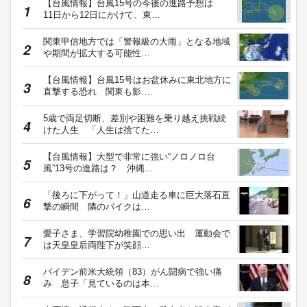
【台風情報】台風15号の今後の進路予想は
11日から12日にかけて、東…
関東甲信地方では「警報級の大雨」となる地域
や期間が拡大する可能性…
【台風情報】台風15号はお盆休みに東北地方に
直撃する恐れ 関東も影…
5歳で両足切断、差別や困難を乗り越え挑戦続
けた人生 「人生は捨てた…
【台風情報】大型で非常に強い“ノロノロ台
風”13号の進路は？ 沖縄…
「後ろに下がって！」山道走る車に巨大落石直
撃の瞬間 隣のバイクは…
愛子さま、学習院幼稚園での思い出 運動会で
は天皇皇后両陛下が笑顔…
バイデン前米大統領（83）がん闘病で強い痛
み 息子「見ているのは本…