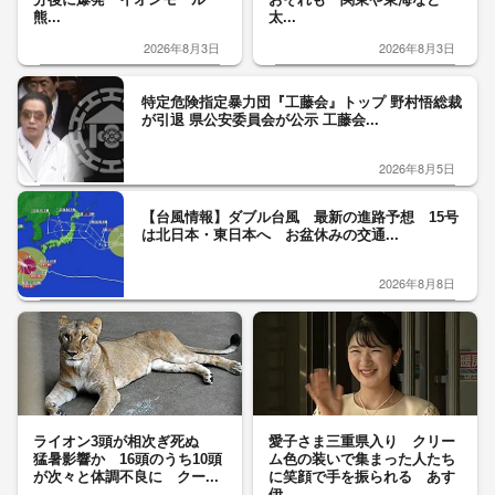
熊...
太...
2026年8月3日
2026年8月3日
特定危険指定暴力団『工藤会』トップ 野村悟総裁
が引退 県公安委員会が公示 工藤会...
2026年8月5日
【台風情報】ダブル台風 最新の進路予想 15号
は北日本・東日本へ お盆休みの交通...
2026年8月8日
ライオン3頭が相次ぎ死ぬ
愛子さま三重県入り クリー
猛暑影響か 16頭のうち10頭
ム色の装いで集まった人たち
が次々と体調不良に クー...
に笑顔で手を振られる あす
伊...