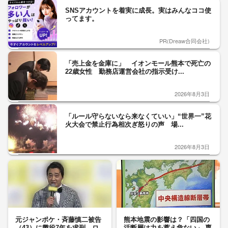
SNSアカウントを着実に成長。実はみんなココ使
ってます。
PR(Dreaw合同会社)
「売上金を金庫に」 イオンモール熊本で死亡の
22歳女性 勤務店運営会社の指示受け...
2026年8月3日
「ルール守らないなら来なくていい」“世界一”花
火大会で禁止行為相次ぎ怒りの声 場...
2026年8月3日
元ジャンポケ・斉藤慎二被告
熊本地震の影響は？「四国の
（43）に懲役7年を求刑 ロ
活断層は力を蓄え危ない」 専