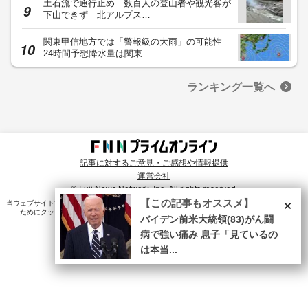
土石流で通行止め 数百人の登山者や観光客が
下山できず 北アルプス…
関東甲信地方では「警報級の大雨」の可能性
24時間予想降水量は関東…
ランキング一覧へ
記事に対するご意見・ご感想や情報提供
運営会社
© Fuji News Network, Inc. All rights reserved.
×
【この記事もオススメ】
当ウェブサイトでは、ユーザのニーズ・興味・関⼼に合致したコンテンツや広告配信を提供する
ためにクッキーを使⽤しています。詳細は、
プライバシーポリシー
をご確認ください。
バイデン前米大統領(83)がん闘
病で強い痛み 息子「見ているの
は本当...