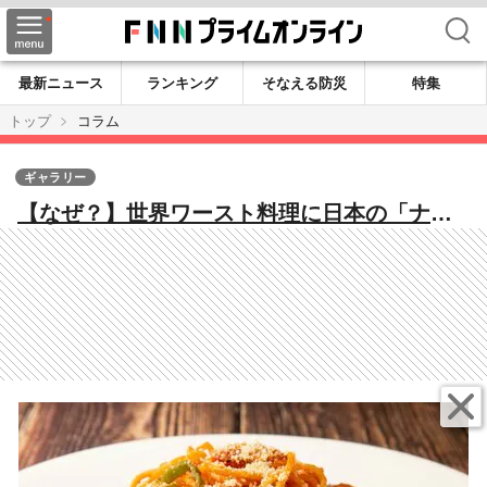
検索
最新ニュース
ランキング
そなえる防災
特集
トップ
コラム
ギャラリー
【なぜ？】世界ワースト料理に日本の「ナポ
リタン」とあの和菓子がランクイン ネット
では「納豆が入ってないのは意外」の声も