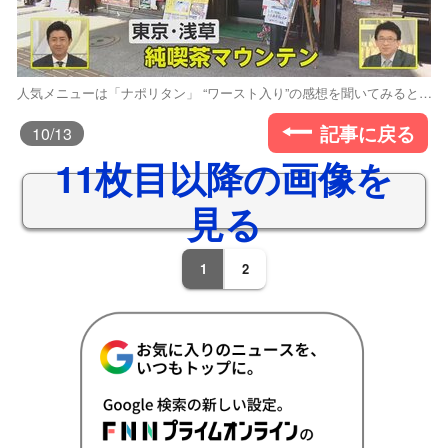
人気メニューは「ナポリタン」 “ワースト入り”の感想を聞いてみると…
記事に戻る
10
/13
11枚目以降の画像を
見る
1
2