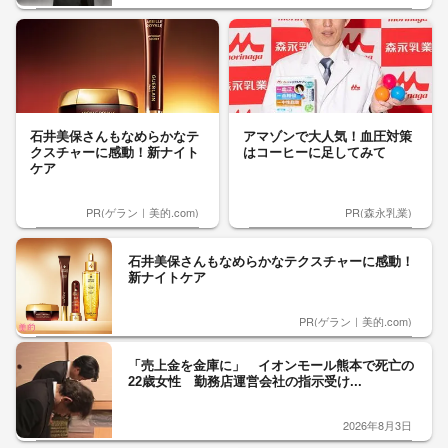
石井美保さんもなめらかなテ
アマゾンで大人気！血圧対策
クスチャーに感動！新ナイト
はコーヒーに足してみて
ケア
PR(ゲラン｜美的.com)
PR(森永乳業)
石井美保さんもなめらかなテクスチャーに感動！
新ナイトケア
PR(ゲラン｜美的.com)
「売上金を金庫に」 イオンモール熊本で死亡の
22歳女性 勤務店運営会社の指示受け...
2026年8月3日