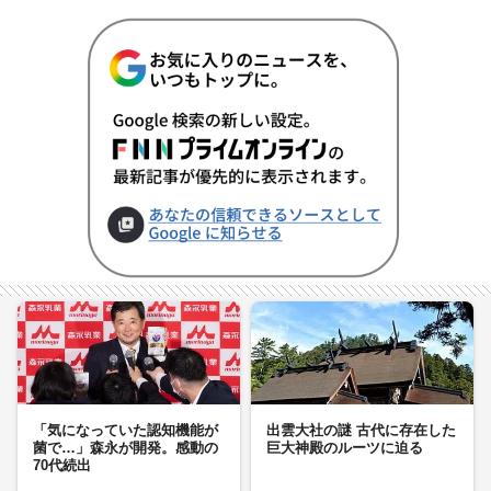
「気になっていた認知機能が
出雲大社の謎 古代に存在した
菌で…」森永が開発。感動の
巨大神殿のルーツに迫る
70代続出