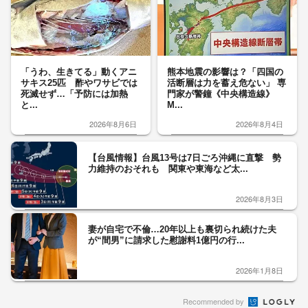
「うわ、生きてる」動くアニ
熊本地震の影響は？「四国の
サキス25匹 酢やワサビでは
活断層は力を蓄え危ない」 専
死滅せず…「予防には加熱
門家が警鐘《中央構造線》
と...
M...
2026年8月6日
2026年8月4日
【台風情報】台風13号は7日ごろ沖縄に直撃 勢
力維持のおそれも 関東や東海など太...
2026年8月3日
妻が自宅で不倫…20年以上も裏切られ続けた夫
が“間男”に請求した慰謝料1億円の行...
2026年1月8日
Recommended by