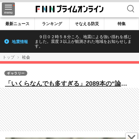
検索
最新ニュース
ランキング
そなえる防災
特集
９日０２時５８分ころ、地震による強い揺れを感じ
地震情報
ました。震度３以上が観測された地域をお知らせしま
す。
トップ
社会
ギャラリー
「いくらなんでも多すぎる」2089本の“論
文”仰天内容 学会報告あとがきに「街並みが
素敵」…水増し疑惑の大学トップ直撃