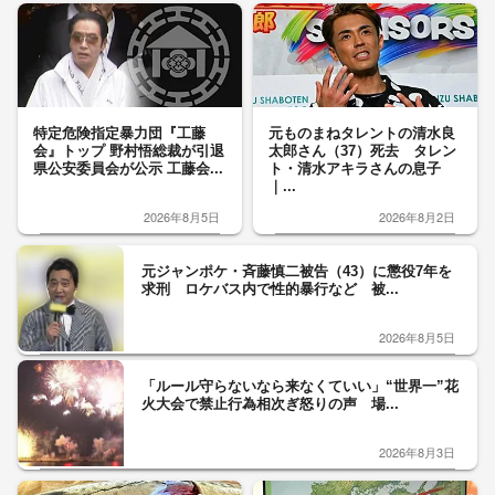
特定危険指定暴力団『工藤
元ものまねタレントの清水良
会』トップ 野村悟総裁が引退
太郎さん（37）死去 タレン
県公安委員会が公示 工藤会...
ト・清水アキラさんの息子
｜...
2026年8月5日
2026年8月2日
元ジャンポケ・斉藤慎二被告（43）に懲役7年を
求刑 ロケバス内で性的暴行など 被...
2026年8月5日
「ルール守らないなら来なくていい」“世界一”花
火大会で禁止行為相次ぎ怒りの声 場...
2026年8月3日