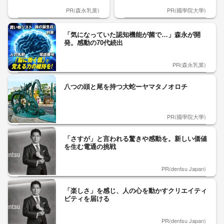
PR(森永乳業)
PR(國學院大學)
「気になっていた認知機能が菌で…」森永が開
発。感動の70代続出
PR(森永乳業)
八つの頭と尾を持つ大蛇ーヤマタノオロチ
PR(國學院大學)
「さすが」と言われる驚きや感動を。新しい価値
を生む電通の挑戦
PR(dentsu Japan)
「楽しさ」を感じ、人の心を動かすクリエイティ
ビティを届ける
PR(dentsu Japan)