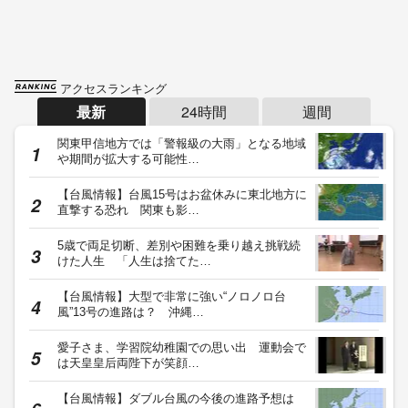
アクセスランキング
最新
24時間
週間
関東甲信地方では「警報級の大雨」となる地域
や期間が拡大する可能性…
【台風情報】台風15号はお盆休みに東北地方に
直撃する恐れ 関東も影…
5歳で両足切断、差別や困難を乗り越え挑戦続
けた人生 「人生は捨てた…
【台風情報】大型で非常に強い“ノロノロ台
風”13号の進路は？ 沖縄…
愛子さま、学習院幼稚園での思い出 運動会で
は天皇皇后両陛下が笑顔…
【台風情報】ダブル台風の今後の進路予想は