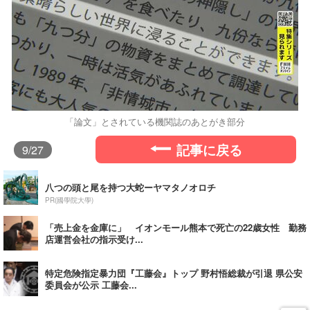
「論文」とされている機関誌のあとがき部分
記事に戻る
9
/27
八つの頭と尾を持つ大蛇ーヤマタノオロチ
PR(國學院大學)
「売上金を金庫に」 イオンモール熊本で死亡の22歳女性 勤務
店運営会社の指示受け...
特定危険指定暴力団『工藤会』トップ 野村悟総裁が引退 県公安
委員会が公示 工藤会...