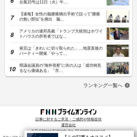
台風15号は11日（火）午…
【速報】女性の脳腫瘍摘出手術で誤って“腫瘍
の無い部位”を摘出 脳…
アメリカの連邦高裁「トランプ大統領はホワイ
トハウスの所有者ではな…
発言は「きれいに切り取られた」…地震直後の
パーティー開催「やって…
県議会議員の“海外視察”に街の人は「成功例見
るなら価値ある」「市…
ランキング一覧へ
記事に対するご意見・ご感想や情報提供
運営会社
© Fuji News Network, Inc. All rights reserved.
×