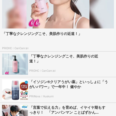
「丁寧なクレンジングこそ、美肌作りの近道！」
PR(DHC｜CanCam.jp)
「丁寧なクレンジングこそ、美肌作りの近
道！」
PR(DHC｜CanCam.jp)
「イソジン®クリアうがい薬」といっしょに「う
がいパワー」で一年中！ 健やか
PR(iNova｜Hugkum)
「言葉で伝える力」を育めば、イヤイヤ期もす
っきり！ 「アンパンマン ことばずかん...