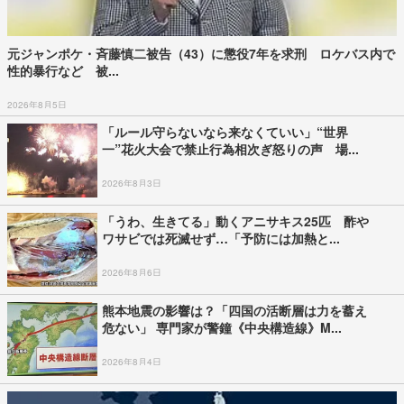
元ジャンポケ・斉藤慎二被告（43）に懲役7年を求刑 ロケバス内で
性的暴行など 被...
2026年8月5日
「ルール守らないなら来なくていい」“世界
一”花火大会で禁止行為相次ぎ怒りの声 場...
2026年8月3日
「うわ、生きてる」動くアニサキス25匹 酢や
ワサビでは死滅せず…「予防には加熱と...
2026年8月6日
熊本地震の影響は？「四国の活断層は力を蓄え
危ない」 専門家が警鐘《中央構造線》M...
2026年8月4日