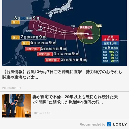
【台風情報】台風13号は7日ごろ沖縄に直撃 勢力維持のおそれも
関東や東海など太...
2026年8月3日
妻が自宅で不倫…20年以上も裏切られ続けた夫
が“間男”に請求した慰謝料1億円の行...
2026年1月8日
Recommended by