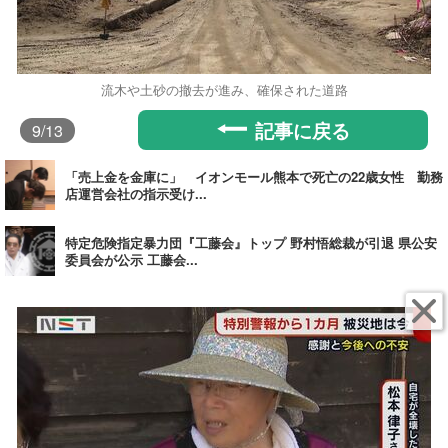
流木や土砂の撤去が進み、確保された道路
記事に戻る
9
/13
「売上金を金庫に」 イオンモール熊本で死亡の22歳女性 勤務
店運営会社の指示受け...
特定危険指定暴力団『工藤会』トップ 野村悟総裁が引退 県公安
委員会が公示 工藤会...