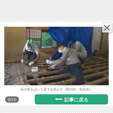
床の板をはいて床下を乾かす（関川村 松岳寺）
記事に戻る
5
/13