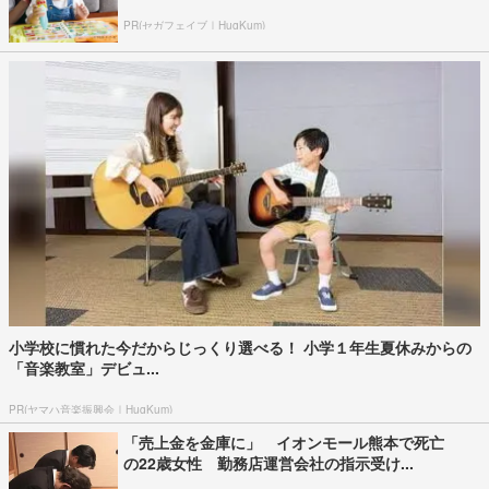
PR(セガフェイブ｜HugKum)
小学校に慣れた今だからじっくり選べる！ 小学１年生夏休みからの
「音楽教室」デビュ...
PR(ヤマハ音楽振興会｜HugKum)
「売上金を金庫に」 イオンモール熊本で死亡
の22歳女性 勤務店運営会社の指示受け...