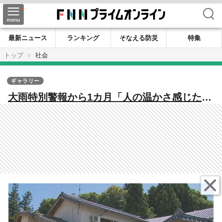
検索
最新ニュース
ランキング
そなえる防災
特集
トップ
社会
ギャラリー
大雨特別警報から1カ月「人の温かさ感じた」
ボランティアの協力得て復旧作業…続く避難
指示に不安も【新潟発】