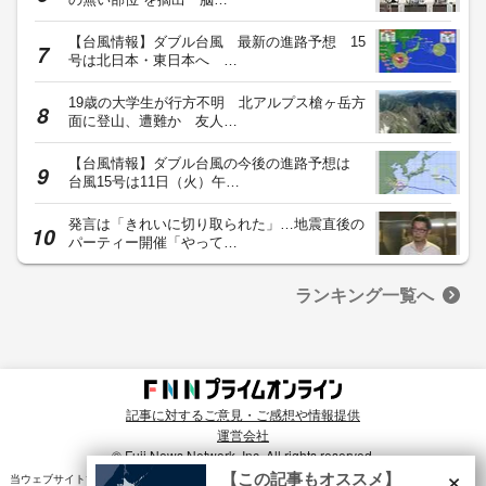
【台風情報】ダブル台風 最新の進路予想 15
号は北日本・東日本へ …
19歳の大学生が行方不明 北アルプス槍ヶ岳方
面に登山、遭難か 友人…
【台風情報】ダブル台風の今後の進路予想は
台風15号は11日（火）午…
発言は「きれいに切り取られた」…地震直後の
パーティー開催「やって…
ランキング一覧へ
記事に対するご意見・ご感想や情報提供
運営会社
© Fuji News Network, Inc. All rights reserved.
×
【この記事もオススメ】
当ウェブサイトでは、ユーザのニーズ・興味・関⼼に合致したコンテンツや広告配信を提供する