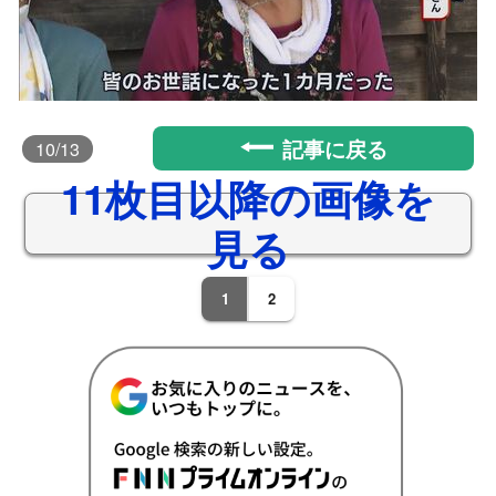
記事に戻る
10
/13
11枚目以降の画像を
見る
1
2