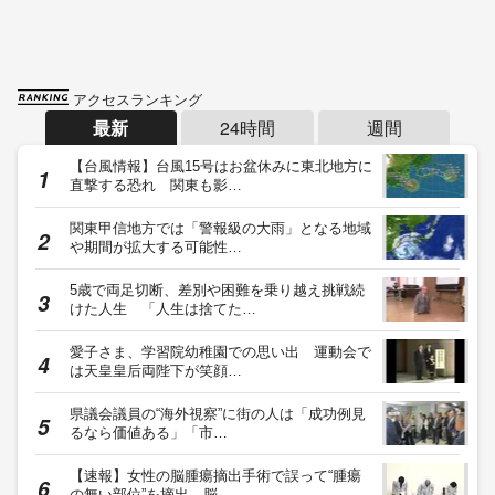
アクセスランキング
最新
24時間
週間
【台風情報】台風15号はお盆休みに東北地方に
直撃する恐れ 関東も影…
関東甲信地方では「警報級の大雨」となる地域
や期間が拡大する可能性…
5歳で両足切断、差別や困難を乗り越え挑戦続
けた人生 「人生は捨てた…
愛子さま、学習院幼稚園での思い出 運動会で
は天皇皇后両陛下が笑顔…
県議会議員の“海外視察”に街の人は「成功例見
るなら価値ある」「市…
【速報】女性の脳腫瘍摘出手術で誤って“腫瘍
の無い部位”を摘出 脳…