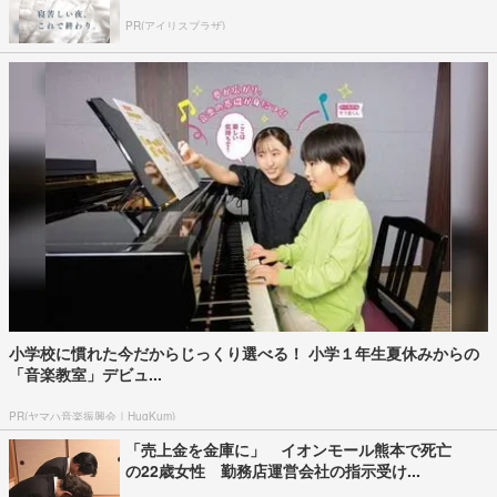
PR(アイリスプラザ)
小学校に慣れた今だからじっくり選べる！ 小学１年生夏休みからの
「音楽教室」デビュ...
PR(ヤマハ音楽振興会｜HugKum)
「売上金を金庫に」 イオンモール熊本で死亡
の22歳女性 勤務店運営会社の指示受け...