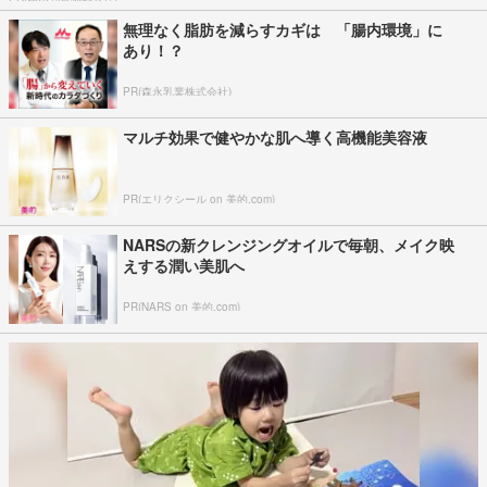
無理なく脂肪を減らすカギは 「腸内環境」に
あり！？
PR(森永乳業株式会社)
マルチ効果で健やかな肌へ導く高機能美容液
PR(エリクシール on 美的.com)
NARSの新クレンジングオイルで毎朝、メイク映
えする潤い美肌へ
PR(NARS on 美的.com)