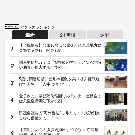
アクセスランキング
最新
24時間
週間
【台風情報】台風15号はお盆休みに東北地方に
直撃する恐れ 関東も影…
関東甲信地方では「警報級の大雨」となる地域
や期間が拡大する可能性…
5歳で両足切断、差別や困難を乗り越え挑戦続
けた人生 「人生は捨てた…
愛子さま、学習院幼稚園での思い出 運動会で
は天皇皇后両陛下が笑顔…
県議会議員の“海外視察”に街の人は「成功例見
るなら価値ある」「市…
【速報】女性の脳腫瘍摘出手術で誤って“腫瘍
の無い部位”を摘出 脳…