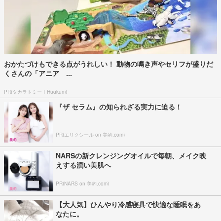
おかたづけもできる点がうれしい！ 動物の鳴き声やセリフが盛りだ
くさんの「アニア ...
PR(タカラトミー｜Hugkum)
『ザ セラム』の知られざる実力に迫る！
PR(エリクシール on 美的.com)
NARSの新クレンジングオイルで毎朝、メイク映
えする潤い美肌へ
PR(NARS on 美的.com)
【大人気】ひんやり冷感寝具で快適な睡眠をあ
なたに。