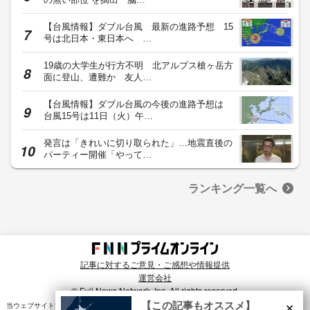
【台風情報】ダブル台風 最新の進路予想 15
号は北日本・東日本へ …
19歳の大学生が行方不明 北アルプス槍ヶ岳方
面に登山、遭難か 友人…
【台風情報】ダブル台風の今後の進路予想は
台風15号は11日（火）午…
発言は「きれいに切り取られた」…地震直後の
パーティー開催「やって…
ランキング一覧へ
記事に対するご意見・ご感想や情報提供
運営会社
© Fuji News Network, Inc. All rights reserved.
×
【この記事もオススメ】
当ウェブサイトでは、ユーザのニーズ・興味・関⼼に合致したコンテンツや広告配信を提供する