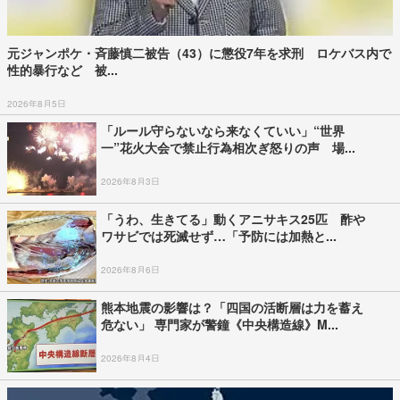
元ジャンポケ・斉藤慎二被告（43）に懲役7年を求刑 ロケバス内で
性的暴行など 被...
2026年8月5日
「ルール守らないなら来なくていい」“世界
一”花火大会で禁止行為相次ぎ怒りの声 場...
2026年8月3日
「うわ、生きてる」動くアニサキス25匹 酢や
ワサビでは死滅せず…「予防には加熱と...
2026年8月6日
熊本地震の影響は？「四国の活断層は力を蓄え
危ない」 専門家が警鐘《中央構造線》M...
2026年8月4日