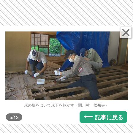
床の板をはいて床下を乾かす（関川村 松岳寺）
記事に戻る
5
/13