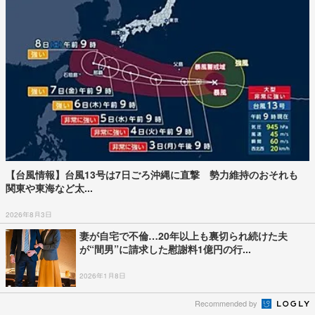
【台風情報】台風13号は7日ごろ沖縄に直撃 勢力維持のおそれも
関東や東海など太...
2026年8月3日
妻が自宅で不倫…20年以上も裏切られ続けた夫
が“間男”に請求した慰謝料1億円の行...
2026年1月8日
Recommended by