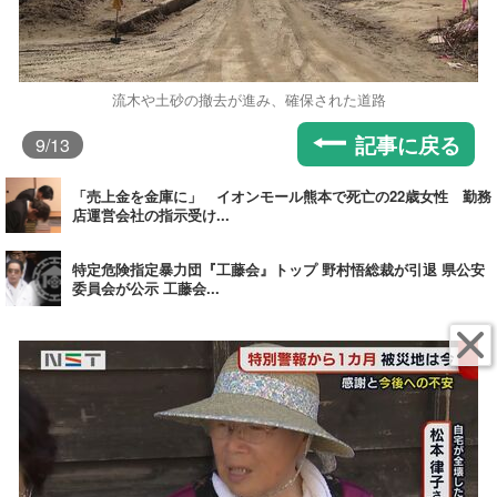
流木や土砂の撤去が進み、確保された道路
記事に戻る
9
/13
「売上金を金庫に」 イオンモール熊本で死亡の22歳女性 勤務
店運営会社の指示受け...
特定危険指定暴力団『工藤会』トップ 野村悟総裁が引退 県公安
委員会が公示 工藤会...