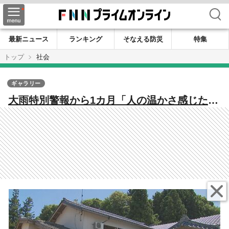
検索
最新ニュース
ランキング
そなえる防災
特集
トップ
社会
ギャラリー
大雨特別警報から1カ月「人の温かさ感じた」
ボランティアの協力得て復旧作業…続く避難
指示に不安も【新潟発】