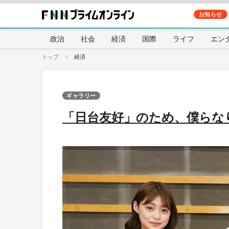
お知らせ
政治
社会
経済
国際
ライフ
エン
トップ
経済
ギャラリー
「日台友好」のため、僕らな