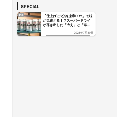
SPECIAL
PR
「仕上げに3分冷凍庫DRY」で味
が見違える！？スーパードライ
が導き出した「冷え」と「辛
口」のおいしい関係 青く変化
2026年7月30日
した「辛口カーブ」が飲み頃の
サイン！