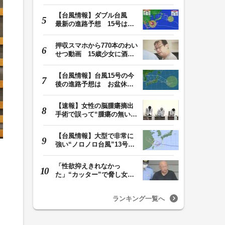
が拡大する可能性…
【台風情報】ダブル台風
最新の進路予想 15号は北
日本・東日本へ …
押収スマホから770本のわい
せつ動画 15歳少女に酒と
薬飲ませ性的暴行…
【台風情報】台風15号の今
後の進路予想は お盆休み
に東北地方に直撃…
【速報】女性の脳腫瘍摘出
手術で誤って“腫瘍の無い部
位”を摘出 脳…
【台風情報】大型で非常に
強い“ノロノロ台風”13号の
進路は？ 沖縄…
「性欲抑えきれなかっ
た」“カッター”で脅し女子
中学生を性的暴行か…
ランキング一覧へ