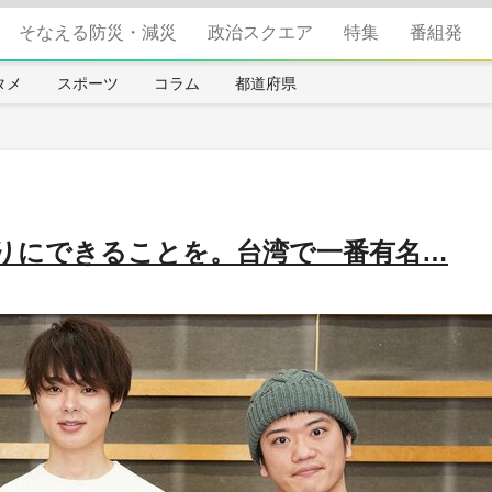
そなえる防災・減災
政治スクエア
特集
番組発
タメ
スポーツ
コラム
都道府県
りにできることを。台湾で一番有名…