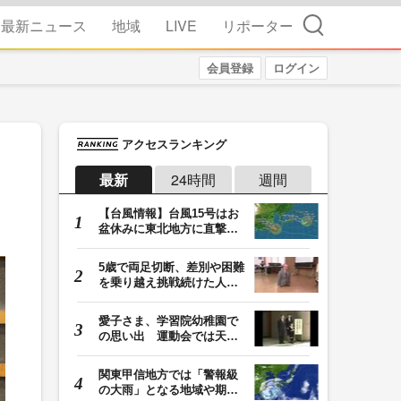
検索
最新ニュース
地域
LIVE
リポーター
会員登録
ログイン
アクセスランキング
最新
24時間
週間
【台風情報】台風15号はお
盆休みに東北地方に直撃す
る恐れ 関東も影…
5歳で両足切断、差別や困難
を乗り越え挑戦続けた人
生 「人生は捨てた…
愛子さま、学習院幼稚園で
の思い出 運動会では天皇
皇后両陛下が笑顔…
関東甲信地方では「警報級
の大雨」となる地域や期間