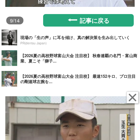
記事に戻る
9
/14
現場の「生の声」に耳を傾け、真の解決策を生み出していく
PR(dentsu Japan)
【2026夏の高校野球富山大会 注目校】 秋春連覇の名門・富山商
業、夏こそ「獅子...
【2026夏の高校野球富山大会 注目校】 最速152キロ、プロ注目
の剛速球左腕を...