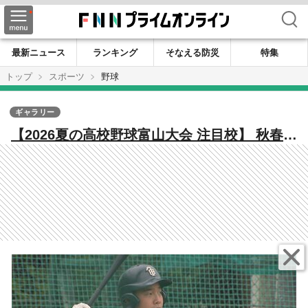
検索
最新ニュース
ランキング
そなえる防災
特集
トップ
スポーツ
野球
ギャラリー
【2026夏の高校野球富山大会 注目校】 秋春連
覇の名門・富山商業、夏こそ「獅子奮迅」で
甲子園目指す エース藤岡が昨夏の悔しさを
力に変えた