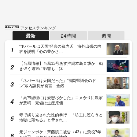
アクセスランキング
最新
24時間
週間
“ネパールは天国”発言の蔵内氏 海外出張の内
容を説明「心の豊かさ…
【台風情報】台風13号あす沖縄本島直撃か 動
き遅く週末に影響も 猛…
「ネパールは天国だった」“福岡県議会のド
ン”蔵内議長が発言 金銭…
「高市総理には愛想尽かした」コメ余りに農家
が悲鳴 売値は生産原価…
寺で繰り返された性的暴行 「坊主に逆らうと
地獄に落ちる」と脅され…
元ジャンポケ・斉藤慎二被告（43）に懲役7年