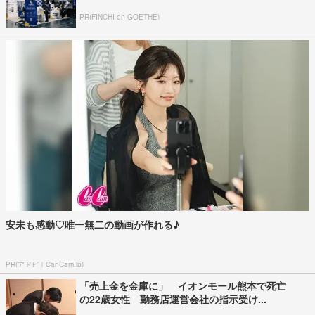
PR(FINCHI on GOETHE)
安未も感動♡唯一無二の動画が作れる♪
PR(アドビ｜CanCam.jp)
「売上金を金庫に」 イオンモール熊本で死亡
の22歳女性 勤務店運営会社の指示受け...