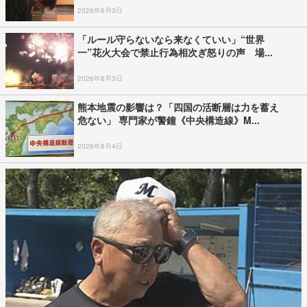
2026年8月3日
「ルール守らないなら来なくていい」“世界
一”花火大会で禁止行為相次ぎ怒りの声 場...
2026年8月3日
熊本地震の影響は？「四国の活断層は力を蓄え
危ない」 専門家が警鐘《中央構造線》M...
2026年8月4日