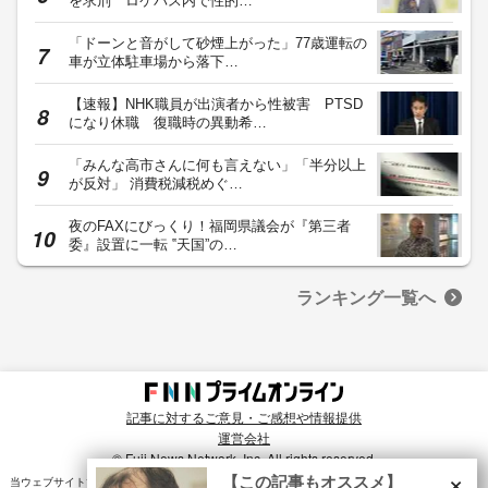
を求刑 ロケバス内で性的…
「ドーンと音がして砂煙上がった」77歳運転の
車が立体駐車場から落下…
【速報】NHK職員が出演者から性被害 PTSD
になり休職 復職時の異動希…
「みんな高市さんに何も言えない」「半分以上
が反対」 消費税減税めぐ…
夜のFAXにびっくり！福岡県議会が『第三者
委』設置に一転 ‟天国”の…
ランキング一覧へ
記事に対するご意見・ご感想や情報提供
運営会社
© Fuji News Network, Inc. All rights reserved.
×
【この記事もオススメ】
当ウェブサイトでは、ユーザのニーズ・興味・関⼼に合致したコンテンツや広告配信を提供する