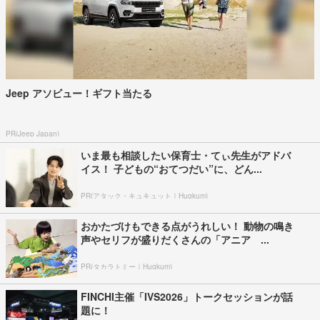
Jeep アソビュー！ギフト当たる
PR(Jeep Japan)
いま最も相談したい保育士・てぃ先生がアドバ
イス！ 子どもの“おてつだい”に、どん...
PR(アタック・キュキュット｜Hugkum)
おかたづけもできる点がうれしい！ 動物の鳴き
声やセリフが盛りだくさんの「アニア ...
PR(タカラトミー｜Hugkum)
FINCHI主催「IVS2026」トークセッションが話
題に！