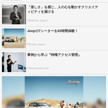
「楽しさ」を感じ、人の心を動かすクリエイテ
ィビティを届ける
PR(dentsu Japan)
Jeepの7シーターを85時間体験！
PR(Jeep Japan)
事例から学ぶ『特権アクセス管理』
PR(KeeperSecurity)