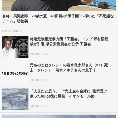
名将・馬淵史郎、70歳の夏 40回目の“甲子園”へ導いた「不思議な
チーム」明徳義...
2026年7月31日
特定危険指定暴力団『工藤会』トップ 野村悟総
裁が引退 県公安委員会が公示 工藤会...
2026年7月31日
元ものまねタレントの清水良太郎さん（37）死
去 タレント・清水アキラさんの息子｜...
2026年8月2日
「人災だと思う」 “売上金を金庫に”指示受け
戻った約5分後に爆発 イオンモール熊...
2026年8月3日