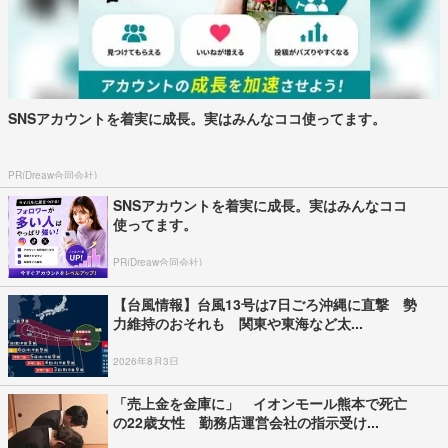
SNSアカウントを着実に成長。実はみんなココ使ってます。
PR(Dreaw合同会社)
SNSアカウントを着実に成長。実はみんなココ
使ってます。
PR(Dreaw合同会社)
【台風情報】台風13号は7日ごろ沖縄に直撃 勢
力維持のおそれも 関東や東海など太...
2026年8月3日
「売上金を金庫に」 イオンモール熊本で死亡
の22歳女性 勤務店運営会社の指示受け...