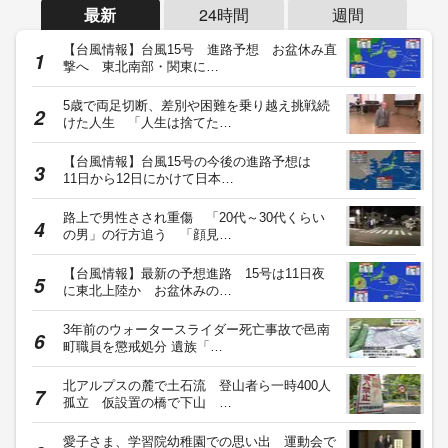
最新
24時間
週間
【台風情報】台風15号 進路予想 お盆休み直
撃へ 東北南部・関東に…
5歳で両足切断、差別や困難を乗り越え挑戦続
けた人生 「人生は捨てた…
【台風情報】台風15号の今後の進路予想は
11日から12日にかけて日本…
路上で男性さされ重傷 「20代～30代くらい
の男」の行方追う 「顔見…
【台風情報】最新の予想進路 15号は11日夜
に東北上陸か お盆休みの…
3年前のウォータースライダー死亡事故で邑南
町職員を懲戒処分 遺族「…
北アルプスの麓で土石流 登山者ら一時400人
孤立 仮設置の橋で下山 …
愛子さま、学習院幼稚園での思い出 運動会で