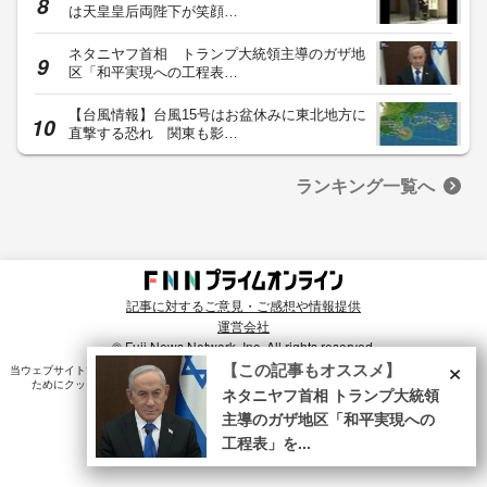
は天皇皇后両陛下が笑顔…
ネタニヤフ首相 トランプ大統領主導のガザ地
区「和平実現への工程表…
【台風情報】台風15号はお盆休みに東北地方に
直撃する恐れ 関東も影…
ランキング一覧へ
記事に対するご意見・ご感想や情報提供
運営会社
© Fuji News Network, Inc. All rights reserved.
×
【この記事もオススメ】
当ウェブサイトでは、ユーザのニーズ・興味・関⼼に合致したコンテンツや広告配信を提供する
ためにクッキーを使⽤しています。詳細は、
プライバシーポリシー
をご確認ください。
ネタニヤフ首相 トランプ大統領
主導のガザ地区「和平実現への
工程表」を...