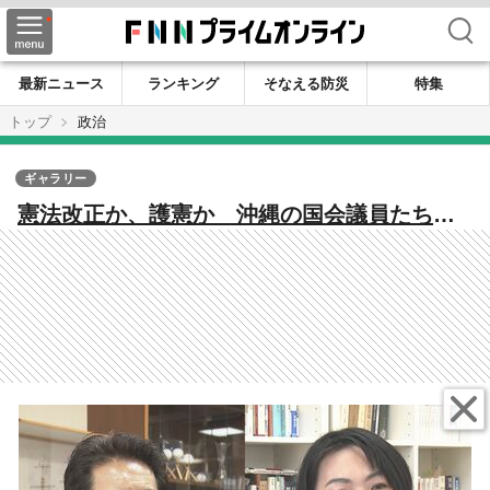
検索
最新ニュース
ランキング
そなえる防災
特集
トップ
政治
ギャラリー
憲法改正か、護憲か 沖縄の国会議員たちが
語る9条と緊急事態条項の行方