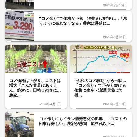
2026年7月10日
“コメ余り”で価格が下落 消費者は歓迎も…「思
うように売れなくなる」農家は暴落に...
2026年3月31日
コメ価格は下がり、コストは
“令和のコメ騒動”から一転…
増大「こんな業界はありえ
『コメ余り』で下がり続ける
ん、絶対に」田植えの春に…
価格に生産・流通現場は危
農家...
機...
2026年4月9日
2026年7月10日
コメ作りにもイラン情勢悪化の影響 「コストの
回収は難しい」農家が悲鳴 燃料代以上...