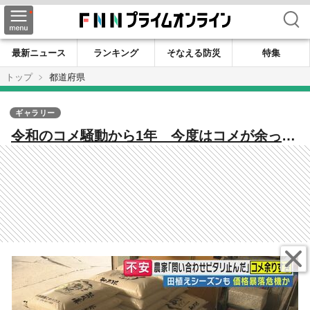
検索
最新ニュース
ランキング
そなえる防災
特集
トップ
都道府県
ギャラリー
令和のコメ騒動から1年 今度はコメが余って
いる...去年の「コメ不足」から一転 コメ農
家３重苦「需要減」「燃料費高騰」「袋代高
騰」