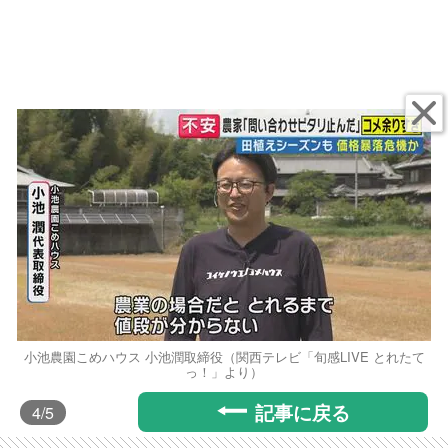
小池農園こめハウス 小池潤取締役（関西テレビ「旬感LIVE とれたて
っ！」より）
記事に戻る
4
/5