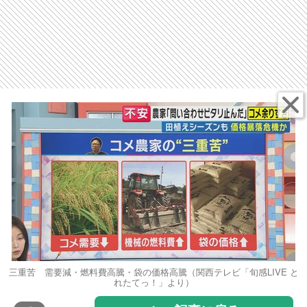
三重苦 需要減・燃料費高騰・袋の価格高騰（関西テレビ「旬感LIVE と
れたてっ！」より）