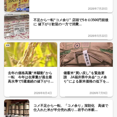
2026年7月20日
不足から一転“コメ余り” 店頭で5キロ3500円前後
に 値下がり歓迎の一方で消費...
2026年5月22日
去年の価格高騰“米騒動”から
備蓄米“買い戻し”を緊急要
一転 今年は在庫量が過去最
請 JA福井県中央会“コメ余
高水準で5週連続の値下がり...
り”による新米価格の低下を...
2026年8月4日
2026年7月9日
コメ不足から一転、「コメ余り」深刻化 高値で
仕入れた米が半分売れ残り…岩手の米穀...