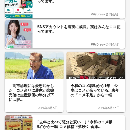
ってます。
PR(Dreaw合同会社)
SNSアカウントを着実に成長。実はみんなココ使
ってます。
PR(Dreaw合同会社)
「高市総理には愛想尽かし
令和のコメ騒動から1年 今
た」コメ余りに農家が悲鳴
度はコメが余っている...去年
売値は生産原価の半分以下
の「コメ不足」から一転 ...
に…肥...
2026年8月5日
2026年5月15日
｢去年と比べて随分と安い…｣ “令和のコメ騒
動”から一転 コメ価格下落続く 倉庫...