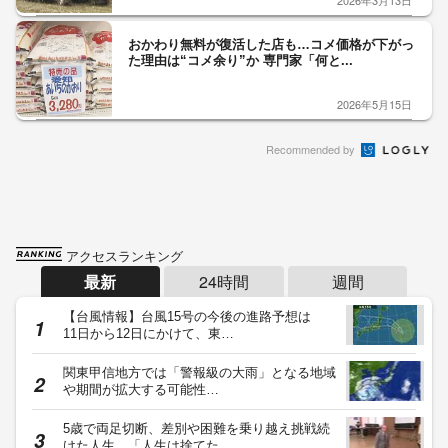
2026年3月13日
おかわり無料が復活した店も…コメ価格が下がっ
た理由は“コメ余り”か 専門家「何と...
2026年5月15日
Recommended by
アクセスランキング
最新
24時間
週間
【台風情報】台風15号の今後の進路予想は
11日から12日にかけて、東…
関東甲信地方では「警報級の大雨」となる地域
や期間が拡大する可能性…
5歳で両足切断、差別や困難を乗り越え挑戦続
けた人生 「人生は捨てた…