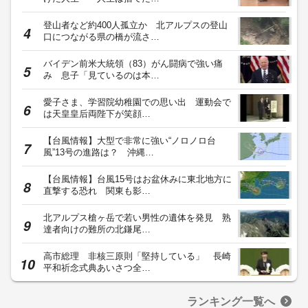
登山者など約400人孤立か 北アルプスの登山
口につながる県の橋が流さ…
バイデン前米大統領（83）がん闘病で強い痛
み 息子「見ているのは本…
愛子さま、学習院幼稚園での思い出 運動会で
は天皇皇后両陛下が笑顔…
【台風情報】大型で非常に強い“ノロノロ台
風”13号の進路は？ 沖縄…
【台風情報】台風15号はお盆休みに東北地方に
直撃する恐れ 関東も影…
北アルプス槍ヶ岳で若い男性の遺体を発見 熟
達者向けの難所の北鎌尾…
高市総理 非核三原則「堅持している」 長崎
平和祈念式典あいさつ全…
ランキング一覧へ