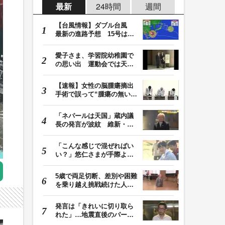
最新
24時間
週間
【台風情報】ダブル台風
最新の進路予想 15号は北
日本・東日本へ …
愛子さま、学習院幼稚園で
の思い出 運動会では天皇
皇后両陛下が笑顔…
【速報】女性の脳腫瘍摘出
手術で誤って“腫瘍の無い部
位”を摘出 脳…
「ネパールは天国」蔵内議
長の発言が波紋 維新・吉
村代表「福岡県議…
「こんな感じで混ぜればい
い？」悠仁さまが手際よく
豚汁を調理 同学…
5歳で両足切断、差別や困難
を乗り越え挑戦続けた人
生 「人生は捨てた…
発言は「きれいに切り取ら
れた」…地震直後のパーテ
ィー開催「やって…