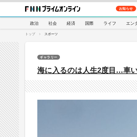
お知らせ
政治
社会
経済
国際
ライフ
エン
トップ
スポーツ
ギャラリー
海に入るのは人生2度目…車