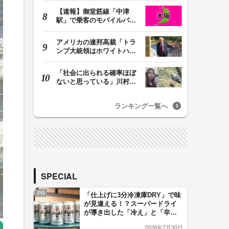
【速報】御堂筋線「中津
駅」で乗客のモバイルバッ
テリーから発火 女…
アメリカの連邦高裁「トラ
ンプ大統領はホワイトハウ
スの所有者ではな…
「社会に出られる確率ほぼ
ないと思っている」川村葉
音被告に無期懲役…
ランキング一覧へ
SPECIAL
PR
「仕上げに3分冷凍庫DRY」で味
が見違える！？スーパードライ
が導き出した「冷え」と「辛
口」のおいしい関係 青く変化
2026年7月30日