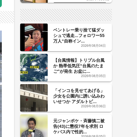
した「辛口カーブ」が飲み頃の
サイン！
ベントレー乗り捨て猛ダッ
シュで逃走...フォロワー55
万人“自称イン...
2026年08月04日
【台風情報】トリプル台風
か 熱帯低気圧“台風のたま
ご”が発生 お盆に...
2026年08月05日
「インコを見せてあげる」
少女を公園内に誘い込みわ
いせつか アダルトビ...
2026年08月06日
元ジャンポケ・斉藤慎二被
告(43)に懲役7年を求刑 ロ
ケバス内で性的...
2026年08月05日