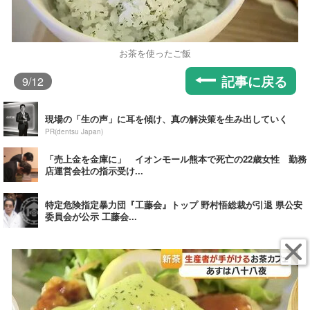
お茶を使ったご飯
記事に戻る
9
/12
現場の「生の声」に耳を傾け、真の解決策を生み出していく
PR(dentsu Japan)
「売上金を金庫に」 イオンモール熊本で死亡の22歳女性 勤務
店運営会社の指示受け...
特定危険指定暴力団『工藤会』トップ 野村悟総裁が引退 県公安
委員会が公示 工藤会...