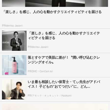
「楽しさ」を感じ、人の心を動かすクリエイティビティを届ける
PR(dentsu Japan)
「楽しさ」を感じ、人の心を動かすクリエイテ
ィビティを届ける
PR(dentsu Japan)
落とすケアで美肌に差が！〝潤い呼び込むクレ
ンジングオイル〟
PR(DHC｜CanCam.jp)
いま最も相談したい保育士・てぃ先生がアドバ
イス！ 子どもの“おてつだい”に、どん...
PR(アタック・キュキュット｜Hugkum)