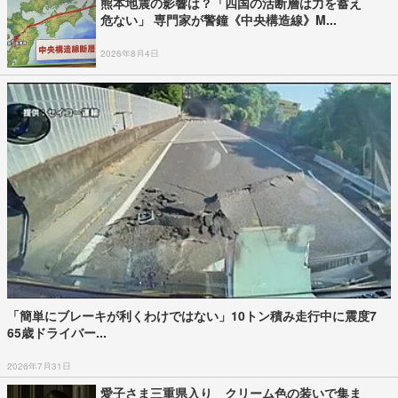
熊本地震の影響は？「四国の活断層は力を蓄え
危ない」 専門家が警鐘《中央構造線》M...
2026年8月4日
「簡単にブレーキが利くわけではない」10トン積み走行中に震度7
65歳ドライバー...
2026年7月31日
愛子さま三重県入り クリーム色の装いで集ま