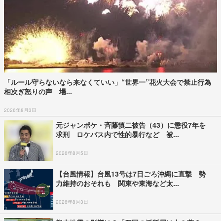
「ルール守らないなら来なくていい」“世界一”花火大会で禁止行為
相次ぎ怒りの声 場...
2026年8月3日
元ジャンポケ・斉藤慎二被告（43）に懲役7年を
求刑 ロケバス内で性的暴行など 被...
2026年8月5日
【台風情報】台風13号は7日ごろ沖縄に直撃 勢
力維持のおそれも 関東や東海など太...
2026年8月3日