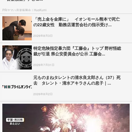
PR(ヤマハ音楽振興会｜HugKum)
「売上金を金庫に」 イオンモール熊本で死亡
の22歳女性 勤務店運営会社の指示受け...
2026年8月3日
特定危険指定暴力団『工藤会』トップ 野村悟総
裁が引退 県公安委員会が公示 工藤会...
2026年7月31日
元ものまねタレントの清水良太郎さん（37）死
去 タレント・清水アキラさんの息子｜...
2026年8月2日