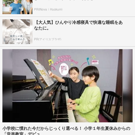
PR(iNova｜Hugkum)
【大人気】ひんやり冷感寝具で快適な睡眠をあ
なたに。
PR(アイリスプラザ)
小学校に慣れた今だからじっくり選べる！ 小学１年生夏休みからの
「音楽教室」デビュ...