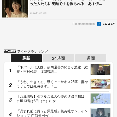
った人たちに笑顔で手を振られる あす伊...
2026年8月1日
Recommended by
アクセスランキング
最新
24時間
週間
「ネパールは天国」蔵内議長の発言が波紋 維
新・吉村代表「福岡県議…
「うわ、生きてる」動くアニサキス25匹 酢や
ワサビでは死滅せず…「…
【台風情報】ダブル台風の今後の進路予想は
台風13号は8日（土）にか…
「品切れ前に買うと満足感」集英社オンライン
ショップで“43億円分”…