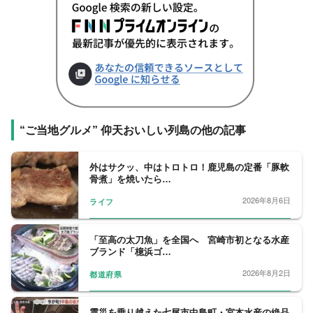
“ご当地グルメ” 仰天おいしい列島の他の記事
外はサクッ、中はトロトロ！鹿児島の定番「豚軟
骨煮」を焼いたら…
2026年8月6日
ライフ
「至高の太刀魚」を全国へ 宮崎市初となる水産
ブランド「檍浜ゴ…
2026年8月2日
都道府県
震災を乗り越えた七尾市中島町・宮本水産の絶品