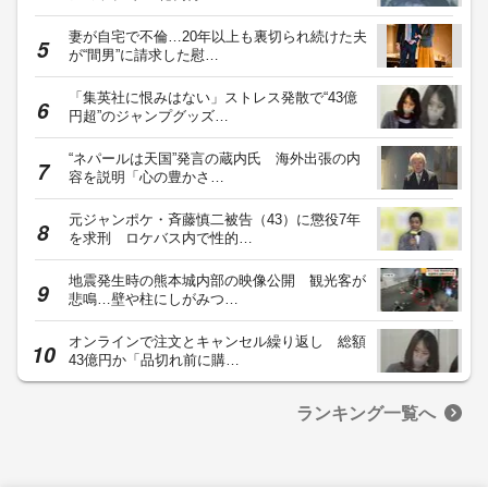
妻が自宅で不倫…20年以上も裏切られ続けた夫
が“間男”に請求した慰…
「集英社に恨みはない」ストレス発散で“43億
円超”のジャンプグッズ…
“ネパールは天国”発言の蔵内氏 海外出張の内
容を説明「心の豊かさ…
元ジャンポケ・斉藤慎二被告（43）に懲役7年
を求刑 ロケバス内で性的…
地震発生時の熊本城内部の映像公開 観光客が
悲鳴…壁や柱にしがみつ…
オンラインで注文とキャンセル繰り返し 総額
43億円か「品切れ前に購…
ランキング一覧へ