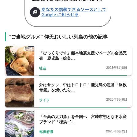
“ご当地グルメ” 仰天おいしい列島の他の記事
「びっくりです」熊本地震支援でベーグル全品完
売 鹿児島・姶良…
2026年8月8日
社会
外はサクッ、中はトロトロ！鹿児島の定番「豚軟
骨煮」を焼いたら…
2026年8月6日
ライフ
「至高の太刀魚」を全国へ 宮崎市初となる水産
ブランド「檍浜ゴ…
2026年8月2日
都道府県