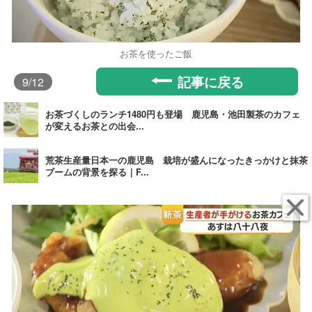
お茶を使ったご飯
記事に戻る
9
/12
お茶づくしのランチ1480円も登場 鹿児島・池田製茶のカフェ
が変えるお茶との出会...
荒茶生産量日本一の鹿児島 栽培が盛んになったきっかけと抹茶
ブームの背景を探る｜F...