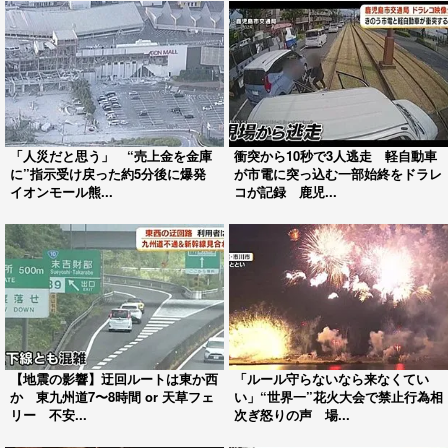
「人災だと思う」 “売上金を金庫
衝突から10秒で3人逃走 軽自動車
に”指示受け戻った約5分後に爆発
が市電に突っ込む一部始終をドラレ
イオンモール熊...
コが記録 鹿児...
【地震の影響】迂回ルートは東か西
「ルール守らないなら来なくてい
か 東九州道7〜8時間 or 天草フェ
い」“世界一”花火大会で禁止行為相
リー 不安...
次ぎ怒りの声 場...