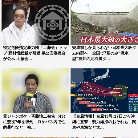
特定危険指定暴力団『工藤会』トッ
完成前しか見られない日本最大級ダ
プ 野村悟総裁が引退 県公安委員会
ム内部へ 全国で7基のみ“流水
が公示 工藤会...
型”福井の足羽川ダ...
元ジャンポケ・斉藤慎二被告（43）
【台風情報】台風13号は7日ごろ沖
に懲役7年を求刑 ロケバス内で性
縄に直撃 勢力維持のおそれも 関
的暴行など 被...
東や東海など太...