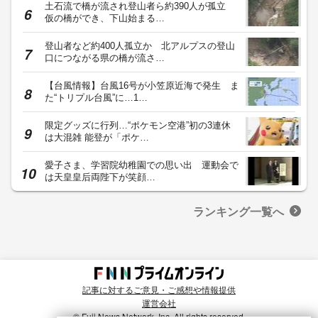
土石流で橋が流され登山者ら約390人が孤立
仮の橋ができ、下山始まる…
登山者など約400人孤立か 北アルプスの登山
口につながる県の橋が流さ…
【台風情報】台風16号が小笠原近海で発生 ま
た“トリプル台風”に…1…
限定グッズに行列…“ポケモン空港”初の3連休
は大混雑 能登が「ポケ…
愛子さま、学習院幼稚園での思い出 運動会で
は天皇皇后両陛下が笑顔…
ランキング一覧へ
記事に対するご意見・ご感想や情報提供
運営会社
© Fuji News Network, Inc. All rights reserved.