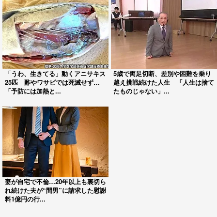
「うわ、生きてる」動くアニサキス
5歳で両足切断、差別や困難を乗り
25匹 酢やワサビでは死滅せず…
越え挑戦続けた人生 「人生は捨て
「予防には加熱と...
たものじゃない」...
妻が自宅で不倫…20年以上も裏切ら
れ続けた夫が“間男”に請求した慰謝
料1億円の行...