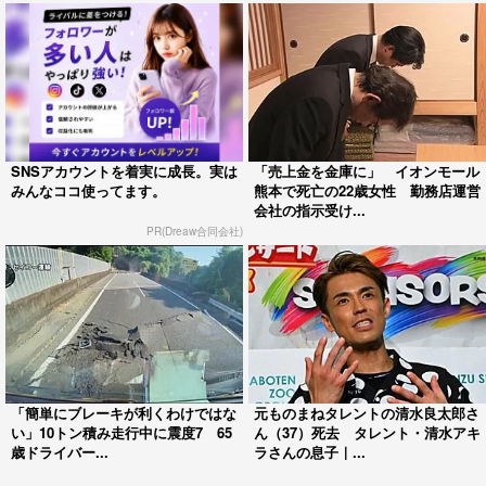
SNSアカウントを着実に成長。実は
「売上金を金庫に」 イオンモール
みんなココ使ってます。
熊本で死亡の22歳女性 勤務店運営
会社の指示受け...
PR(Dreaw合同会社)
「簡単にブレーキが利くわけではな
元ものまねタレントの清水良太郎さ
い」10トン積み走行中に震度7 65
ん（37）死去 タレント・清水アキ
歳ドライバー...
ラさんの息子｜...