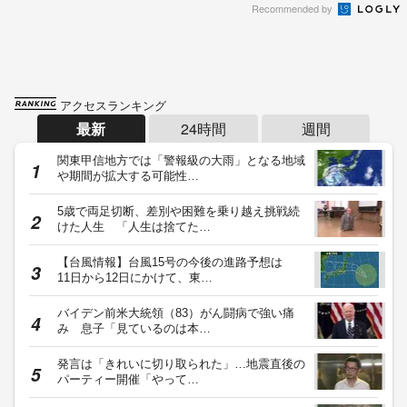
Recommended by
アクセスランキング
最新
24時間
週間
関東甲信地方では「警報級の大雨」となる地域
や期間が拡大する可能性…
5歳で両足切断、差別や困難を乗り越え挑戦続
けた人生 「人生は捨てた…
【台風情報】台風15号の今後の進路予想は
11日から12日にかけて、東…
バイデン前米大統領（83）がん闘病で強い痛
み 息子「見ているのは本…
発言は「きれいに切り取られた」…地震直後の
パーティー開催「やって…