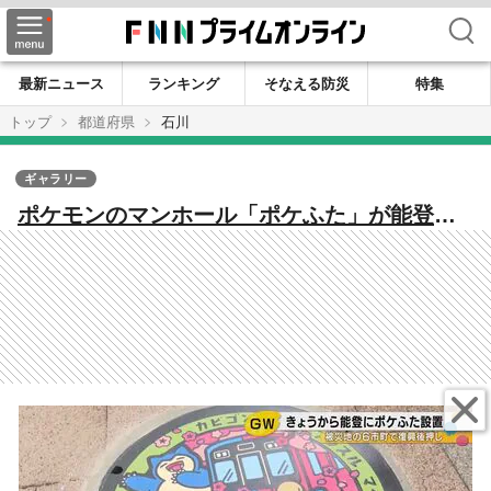
検索
最新ニュース
ランキング
そなえる防災
特集
トップ
都道府県
石川
ギャラリー
ポケモンのマンホール「ポケふた」が能登に
登場 復興を後押しする6つのデザイン