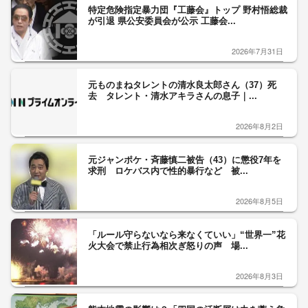
特定危険指定暴力団『工藤会』トップ 野村悟総裁
が引退 県公安委員会が公示 工藤会...
2026年7月31日
元ものまねタレントの清水良太郎さん（37）死
去 タレント・清水アキラさんの息子｜...
2026年8月2日
元ジャンポケ・斉藤慎二被告（43）に懲役7年を
求刑 ロケバス内で性的暴行など 被...
2026年8月5日
「ルール守らないなら来なくていい」“世界一”花
火大会で禁止行為相次ぎ怒りの声 場...
2026年8月3日