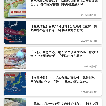
熊本地震の影響は？「四国の活断層は力を蓄え危
ない」 専門家が警鐘《中央構造線》M...
2026年8月4日
【台風情報】台風13号は7日ごろ沖縄に直撃 勢
力維持のおそれも 関東や東海など太...
2026年8月3日
「うわ、生きてる」動くアニサキス25匹 酢やワ
サビでは死滅せず…「予防には加熱と...
2026年8月6日
【台風情報】トリプル台風の可能性 熱帯低気
圧“台風のたまご”発生 日本の南には台...
2026年8月5日
「簡単にブレーキが利くわけではない」10トン積