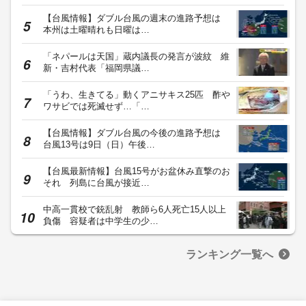
【台風情報】ダブル台風の週末の進路予想は
本州は土曜晴れも日曜は…
「ネパールは天国」蔵内議長の発言が波紋 維
新・吉村代表「福岡県議…
「うわ、生きてる」動くアニサキス25匹 酢や
ワサビでは死滅せず…「…
【台風情報】ダブル台風の今後の進路予想は
台風13号は9日（日）午後…
【台風最新情報】台風15号がお盆休み直撃のお
それ 列島に台風が接近…
中高一貫校で銃乱射 教師ら6人死亡15人以上
負傷 容疑者は中学生の少…
ランキング一覧へ