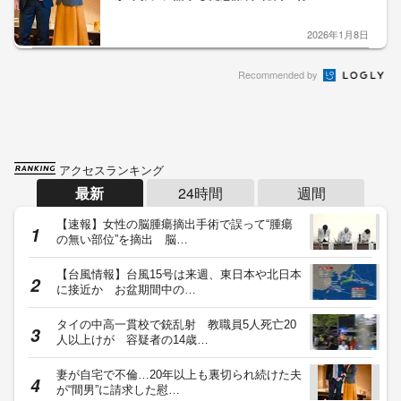
2026年1月8日
Recommended by
アクセスランキング
最新
24時間
週間
【速報】女性の脳腫瘍摘出手術で誤って“腫瘍
の無い部位”を摘出 脳…
【台風情報】台風15号は来週、東日本や北日本
に接近か お盆期間中の…
タイの中高一貫校で銃乱射 教職員5人死亡20
人以上けが 容疑者の14歳…
妻が自宅で不倫…20年以上も裏切られ続けた夫
が“間男”に請求した慰…