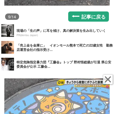
記事に戻る
9
/14
現場の「生の声」に耳を傾け、真の解決策を生み出していく
PR(dentsu Japan)
「売上金を金庫に」 イオンモール熊本で死亡の22歳女性 勤務
店運営会社の指示受け...
特定危険指定暴力団『工藤会』トップ 野村悟総裁が引退 県公安
委員会が公示 工藤会...