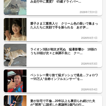
み走行中に震度7 65歳ドライバー...
2026年7月31日
愛子さま三重県入り クリーム色の装いで集まっ
た人たちに笑顔で手を振られる あす伊...
2026年8月1日
ライオン3頭が相次ぎ死ぬ 猛暑影響か 18頭の
うち10頭が次々と体調不良に クー...
2026年8月3日
ベントレー乗り捨て猛ダッシュで逃走…フォロワ
ー55万人“自称インフルエンサー”を...
2026年8月4日
妻が自宅で不倫…20年以上も裏切られ続けた夫
が“間男”に請求した慰謝料1億円の行...