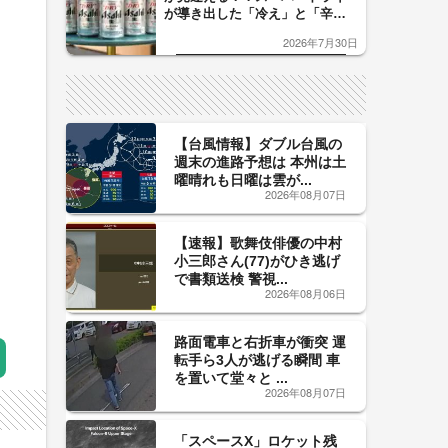
が導き出した「冷え」と「辛
口」のおいしい関係 青く変化
2026年7月30日
した「辛口カーブ」が飲み頃の
サイン！
【台風情報】ダブル台風の
週末の進路予想は 本州は土
曜晴れも日曜は雲が...
2026年08月07日
【速報】歌舞伎俳優の中村
小三郎さん(77)がひき逃げ
で書類送検 警視...
2026年08月06日
路面電車と右折車が衝突 運
転手ら3人が逃げる瞬間 車
を置いて堂々と ...
2026年08月07日
「スペースX」ロケット残