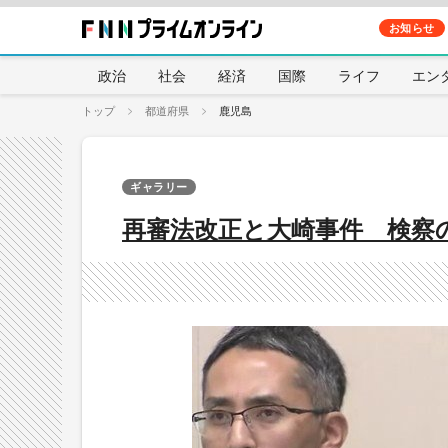
お知らせ
政治
社会
経済
国際
ライフ
エン
トップ
都道府県
鹿児島
ギャラリー
再審法改正と大崎事件 検察