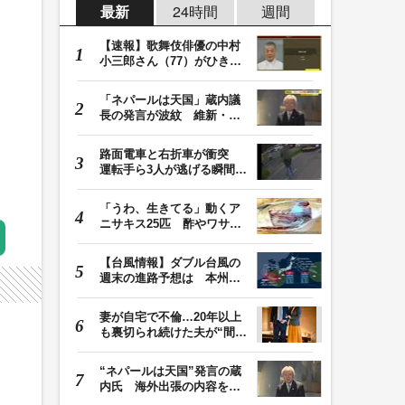
最新
24時間
週間
【速報】歌舞伎俳優の中村
小三郎さん（77）がひき逃
げ疑いで書類送検…
「ネパールは天国」蔵内議
長の発言が波紋 維新・吉
村代表「福岡県議…
路面電車と右折車が衝突
運転手ら3人が逃げる瞬間
車を置いて堂々と…
「うわ、生きてる」動くア
ニサキス25匹 酢やワサビ
では死滅せず…「…
【台風情報】ダブル台風の
週末の進路予想は 本州は
土曜晴れも日曜は…
妻が自宅で不倫…20年以上
も裏切られ続けた夫が“間
男”に請求した慰…
“ネパールは天国”発言の蔵
内氏 海外出張の内容を説
明「心の豊かさ…