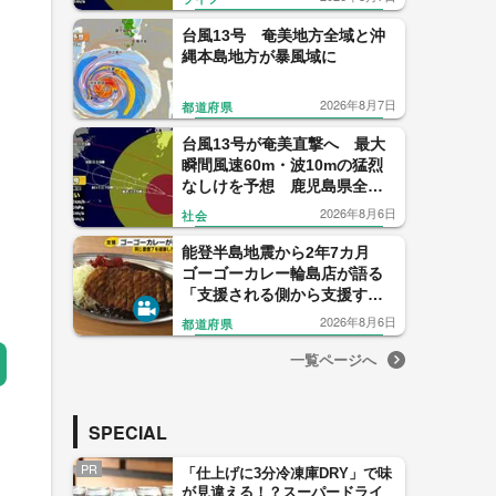
台風13号 奄美地方全域と沖
縄本島地方が暴風域に
2026年8月7日
都道府県
台風13号が奄美直撃へ 最大
瞬間風速60m・波10mの猛烈
なしけを予想 鹿児島県全域
がすでに強風域 気象予報士
2026年8月6日
社会
解説
能登半島地震から2年7カ月
ゴーゴーカレー輪島店が語る
「支援される側から支援する
側へ」
2026年8月6日
都道府県
一覧ページへ
SPECIAL
PR
「仕上げに3分冷凍庫DRY」で味
が見違える！？スーパードライ