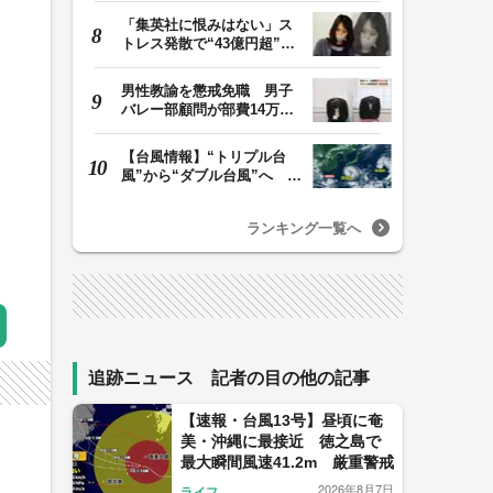
「集英社に恨みはない」ス
トレス発散で“43億円超”の
ジャンプグッズ…
男性教諭を懲戒免職 男子
バレー部顧問が部費14万円
余を私的流用…旅…
【台風情報】“トリプル台
風”から“ダブル台風”へ 13
号、15号とも…
ランキング一覧へ
追跡ニュース 記者の目の他の記事
【速報・台風13号】昼頃に奄
美・沖縄に最接近 徳之島で
最大瞬間風速41.2m 厳重警戒
2026年8月7日
ライフ