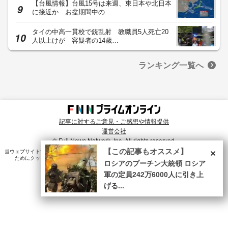
【台風情報】台風15号は来週、東日本や北日本
に接近か お盆期間中の…
タイの中高一貫校で銃乱射 教職員5人死亡20
人以上けが 容疑者の14歳…
ランキング一覧へ
記事に対するご意見・ご感想や情報提供
運営会社
© Fuji News Network, Inc. All rights reserved.
×
【この記事もオススメ】
当ウェブサイトでは、ユーザのニーズ・興味・関⼼に合致したコンテンツや広告配信を提供する
ためにクッキーを使⽤しています。詳細は、
プライバシーポリシー
をご確認ください。
ロシアのプーチン大統領 ロシア
軍の定員242万6000人に引き上
げる...