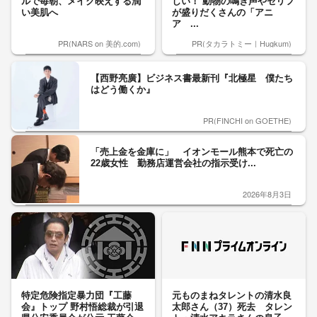
ルで毎朝、メイク映えする潤
しい！ 動物の鳴き声やセリフ
い美肌へ
が盛りだくさんの「アニ
ア ...
PR(NARS on 美的.com)
PR(タカラトミー｜Hugkum)
【西野亮廣】ビジネス書最新刊『北極星 僕たち
はどう働くか』
PR(FINCHI on GOETHE)
「売上金を金庫に」 イオンモール熊本で死亡の
22歳女性 勤務店運営会社の指示受け...
2026年8月3日
特定危険指定暴力団『工藤
元ものまねタレントの清水良
会』トップ 野村悟総裁が引退
太郎さん（37）死去 タレン