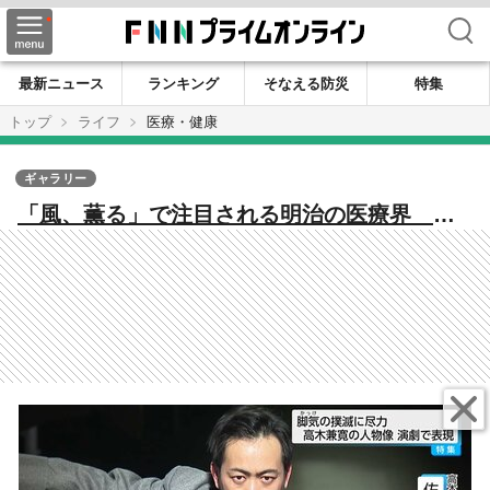
検索
最新ニュース
ランキング
そなえる防災
特集
トップ
ライフ
医療・健康
ギャラリー
「風、薫る」で注目される明治の医療界
「ビタミンの父」高木兼寛の信念描く舞台が
里帰り公演 伊藤博文・大山捨松が支えた脚
気（かっけ）撲滅の軌跡とは