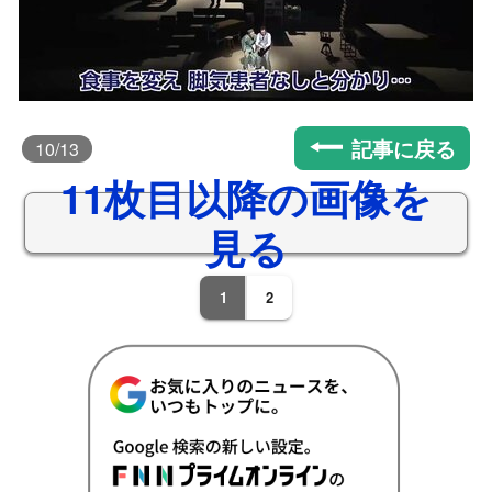
記事に戻る
10
/13
11枚目以降の画像を
見る
1
2