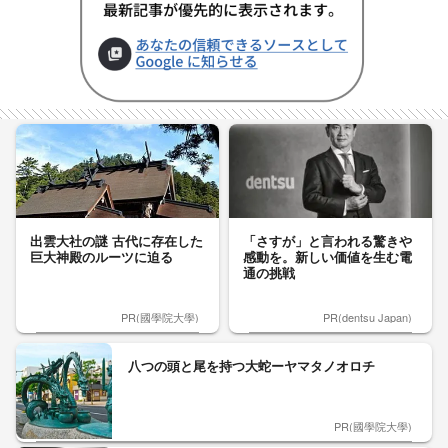
出雲大社の謎 古代に存在した
「さすが」と言われる驚きや
巨大神殿のルーツに迫る
感動を。新しい価値を生む電
通の挑戦
PR(國學院大學)
PR(dentsu Japan)
八つの頭と尾を持つ大蛇ーヤマタノオロチ
PR(國學院大學)