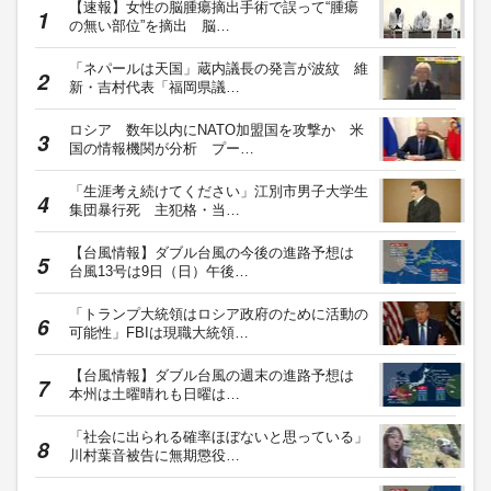
【速報】女性の脳腫瘍摘出手術で誤って“腫瘍
の無い部位”を摘出 脳…
「ネパールは天国」蔵内議長の発言が波紋 維
新・吉村代表「福岡県議…
ロシア 数年以内にNATO加盟国を攻撃か 米
国の情報機関が分析 プー…
「生涯考え続けてください」江別市男子大学生
集団暴行死 主犯格・当…
【台風情報】ダブル台風の今後の進路予想は
台風13号は9日（日）午後…
「トランプ大統領はロシア政府のために活動の
可能性」FBIは現職大統領…
【台風情報】ダブル台風の週末の進路予想は
本州は土曜晴れも日曜は…
「社会に出られる確率ほぼないと思っている」
川村葉音被告に無期懲役…