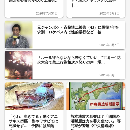
県公安委員会が公示 工藤会...
ト・清水アキラさんの息子
｜...
2026年7月31日
2026年8月2日
元ジャンポケ・斉藤慎二被告（43）に懲役7年を
求刑 ロケバス内で性的暴行など 被...
2026年8月5日
「ルール守らないなら来なくていい」“世界一”花
火大会で禁止行為相次ぎ怒りの声 場...
2026年8月3日
「うわ、生きてる」動くアニ
熊本地震の影響は？「四国の
サキス25匹 酢やワサビでは
活断層は力を蓄え危ない」 専
死滅せず…「予防には加熱
門家が警鐘《中央構造線》