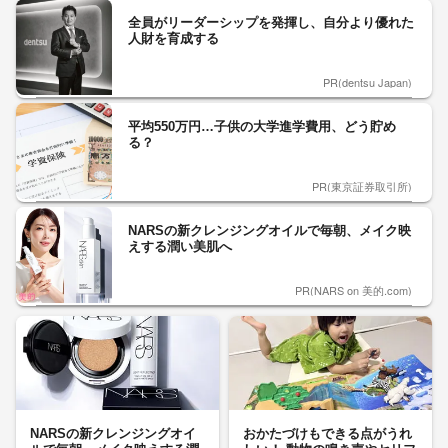
全員がリーダーシップを発揮し、自分より優れた
人財を育成する
PR(dentsu Japan)
平均550万円…子供の大学進学費用、どう貯め
る？
PR(東京証券取引所)
NARSの新クレンジングオイルで毎朝、メイク映
えする潤い美肌へ
PR(NARS on 美的.com)
NARSの新クレンジングオイ
おかたづけもできる点がうれ