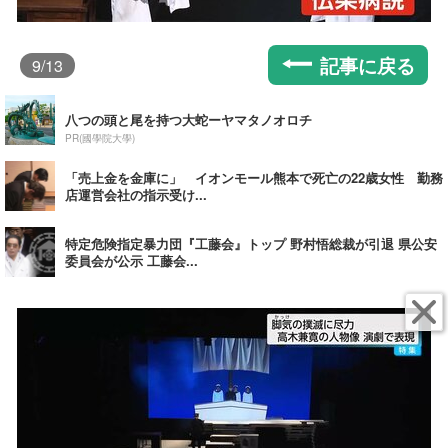
記事に戻る
9
/13
八つの頭と尾を持つ大蛇ーヤマタノオロチ
PR(國學院大學)
「売上金を金庫に」 イオンモール熊本で死亡の22歳女性 勤務
店運営会社の指示受け...
特定危険指定暴力団『工藤会』トップ 野村悟総裁が引退 県公安
委員会が公示 工藤会...