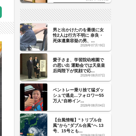
した「辛口カーブ」が飲み頃の
サイン！
男と出かけたのを最後に女
性2人は行方不明に 奈良・
死体遺棄容疑の男、...
2026年07月19日
愛子さま、学習院幼稚園で
の思い出 運動会では天皇皇
后両陛下が笑顔で応...
2026年08月07日
ベントレー乗り捨て猛ダッ
シュで逃走...フォロワー55
万人“自称イン...
2026年08月04日
【台風情報】“トリプル台
風”から“ダブル台風”へ 13
号、15号とも...
2026年08月06日