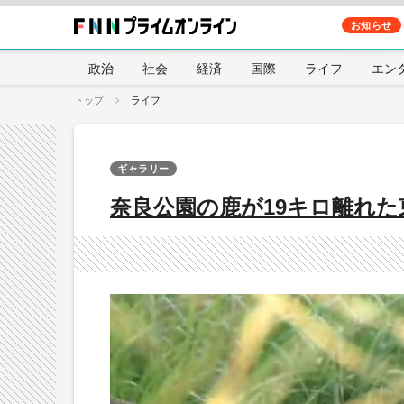
お知らせ
政治
社会
経済
国際
ライフ
エン
トップ
ライフ
ギャラリー
奈良公園の鹿が19キロ離れた