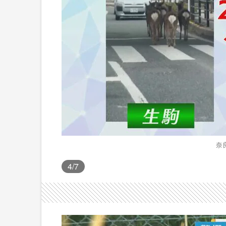
奈
4
/7