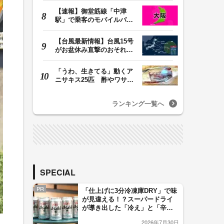
【速報】御堂筋線「中津
駅」で乗客のモバイルバッ
テリーから発火 女…
【台風最新情報】台風15号
がお盆休み直撃のおそれ
列島に台風が接近…
「うわ、生きてる」動くア
ニサキス25匹 酢やワサビ
では死滅せず…「…
ランキング一覧へ
SPECIAL
PR
「仕上げに3分冷凍庫DRY」で味
が見違える！？スーパードライ
が導き出した「冷え」と「辛
口」のおいしい関係 青く変化
2026年7月30日