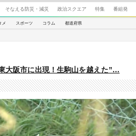
そなえる防災・減災
政治スクエア
特集
番組発
タメ
スポーツ
コラム
都道府県
東大阪市に出現！生駒山を越えた”…