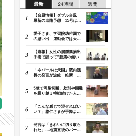
最新
24時間
週間
【台風情報】ダブル台風
最新の進路予想 15号は北
日本・東日本へ …
愛子さま、学習院幼稚園で
の思い出 運動会では天皇
皇后両陛下が笑顔…
【速報】女性の脳腫瘍摘出
手術で誤って“腫瘍の無い部
位”を摘出 脳…
「ネパールは天国」蔵内議
長の発言が波紋 維新・吉
村代表「福岡県議…
5歳で両足切断、差別や困難
を乗り越え挑戦続けた人
生 「人生は捨てた…
「こんな感じで混ぜればい
い？」悠仁さまが手際よく
豚汁を調理 同学…
発言は「きれいに切り取ら
れた」…地震直後のパーテ
ィー開催「やって…