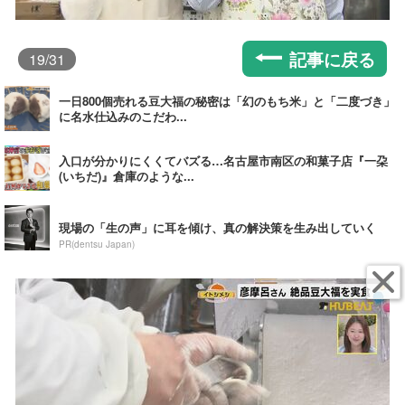
記事に戻る
19
/31
一日800個売れる豆大福の秘密は「幻のもち米」と「二度づき」
に名水仕込みのこだわ...
入口が分かりにくくてバズる…名古屋市南区の和菓子店『一朶
(いちだ)』倉庫のような...
現場の「生の声」に耳を傾け、真の解決策を生み出していく
PR(dentsu Japan)