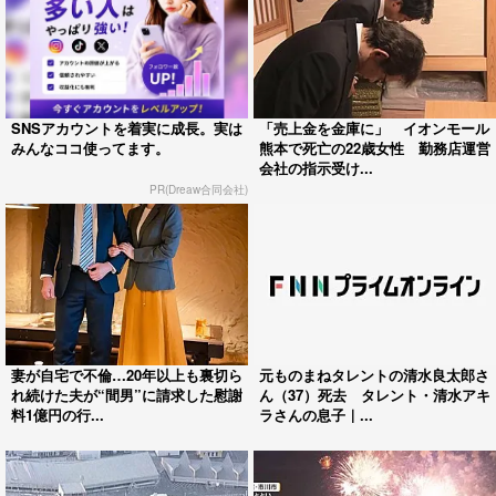
SNSアカウントを着実に成長。実は
「売上金を金庫に」 イオンモール
みんなココ使ってます。
熊本で死亡の22歳女性 勤務店運営
会社の指示受け...
PR(Dreaw合同会社)
妻が自宅で不倫…20年以上も裏切ら
元ものまねタレントの清水良太郎さ
れ続けた夫が“間男”に請求した慰謝
ん（37）死去 タレント・清水アキ
料1億円の行...
ラさんの息子｜...