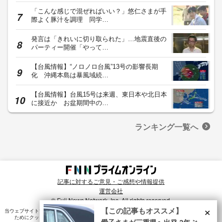
「こんな感じで混ぜればいい？」悠仁さまが手
際よく豚汁を調理 同学…
発言は「きれいに切り取られた」…地震直後の
パーティー開催「やって…
【台風情報】“ノロノロ台風”13号の影響長期
化 沖縄本島は暴風域続…
【台風情報】台風15号は来週、東日本や北日本
に接近か お盆期間中の…
ランキング一覧へ
記事に対するご意見・ご感想や情報提供
運営会社
© Fuji News Network, Inc. All rights reserved.
×
【この記事もオススメ】
当ウェブサイトでは、ユーザのニーズ・興味・関⼼に合致したコンテンツや広告配信を提供する
ためにクッキーを使⽤しています。詳細は、
プライバシーポリシー
をご確認ください。