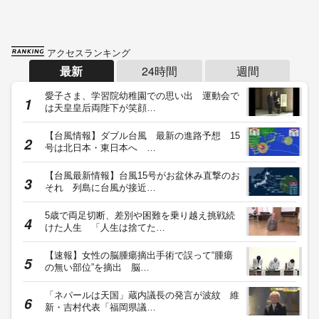
アクセスランキング
最新
24時間
週間
愛子さま、学習院幼稚園での思い出 運動会で
は天皇皇后両陛下が笑顔…
【台風情報】ダブル台風 最新の進路予想 15
号は北日本・東日本へ …
【台風最新情報】台風15号がお盆休み直撃のお
それ 列島に台風が接近…
5歳で両足切断、差別や困難を乗り越え挑戦続
けた人生 「人生は捨てた…
【速報】女性の脳腫瘍摘出手術で誤って“腫瘍
の無い部位”を摘出 脳…
「ネパールは天国」蔵内議長の発言が波紋 維
新・吉村代表「福岡県議…