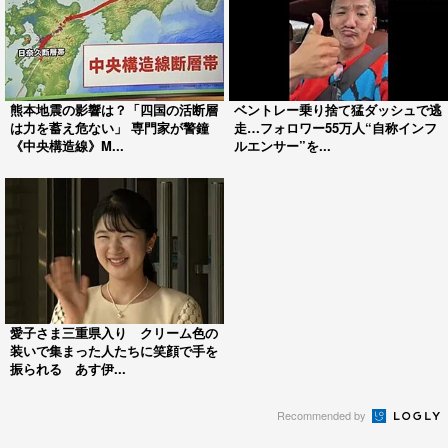
熊本地震の影響は？「四国の活断層
ベントレー乗り捨て猛ダッシュで逃
は力を蓄え危ない」 専門家が警鐘
走…フォロワー55万人“自称インフ
《中央構造線》M...
ルエンサー”を...
愛子さま三重県入り クリーム色の
装いで集まった人たちに笑顔で手を
振られる あす伊...
Recommended by