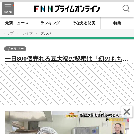
検索
最新ニュース
ランキング
そなえる防災
特集
トップ
ライフ
グルメ
ギャラリー
一日800個売れる豆大福の秘密は「幻のもち
米」と「二度づき」に名水仕込みのこだわり
の「あんこ」 石川県小松市の和菓子店が守
る幻の餅米とは？