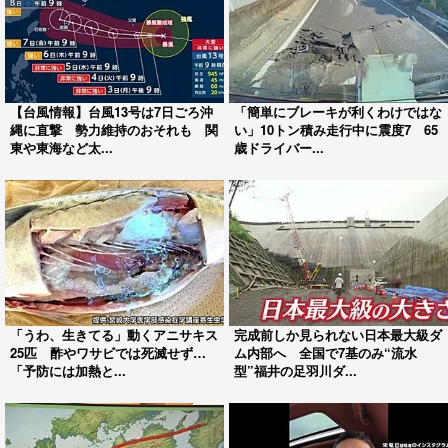
【台風情報】台風13号は7日ごろ沖
「簡単にブレーキが利くわけではな
縄に直撃 勢力維持のおそれも 関
い」10トン積み走行中に震度7 65
東や東海など太...
歳ドライバー...
「うわ、生きてる」動くアニサキス
完成前しか見られない日本最大級ダ
25匹 酢やワサビでは死滅せず…
ム内部へ 全国で7基のみ“流水
「予防には加熱と...
型”福井の足羽川ダ...