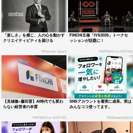
「楽しさ」を感じ、人の心を動かす
FINCHI主催「IVS2026」トークセ
クリエイティビティを届ける
ッションが話題に！
PR(dentsu Japan)
PR(FINCHI on GOETHE)
【見城徹×藤田晋】AI時代でも変わ
SNSアカウントを着実に成長。実は
らない経営者の本質
みんなココ使ってます。
PR(FINCHI on GOETHE)
PR(Dreaw合同会社)