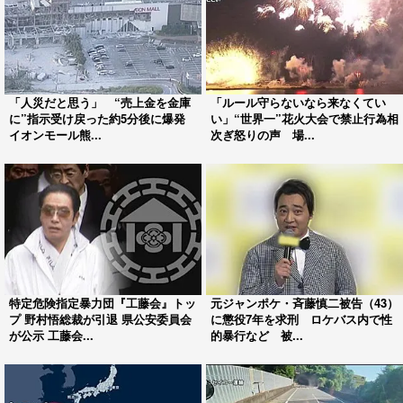
「人災だと思う」 “売上金を金庫
「ルール守らないなら来なくてい
に”指示受け戻った約5分後に爆発
い」“世界一”花火大会で禁止行為相
イオンモール熊...
次ぎ怒りの声 場...
特定危険指定暴力団『工藤会』トッ
元ジャンポケ・斉藤慎二被告（43）
プ 野村悟総裁が引退 県公安委員会
に懲役7年を求刑 ロケバス内で性
が公示 工藤会...
的暴行など 被...