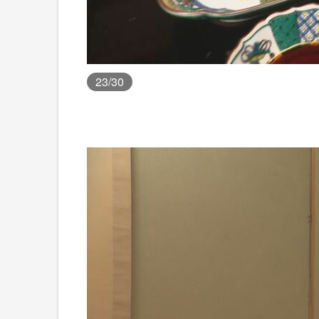
23
/30