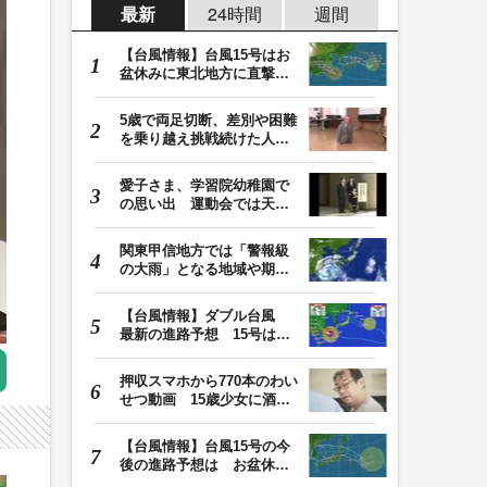
最新
24時間
週間
【台風情報】台風15号はお
盆休みに東北地方に直撃す
る恐れ 関東も影…
5歳で両足切断、差別や困難
を乗り越え挑戦続けた人
生 「人生は捨てた…
愛子さま、学習院幼稚園で
の思い出 運動会では天皇
皇后両陛下が笑顔…
関東甲信地方では「警報級
の大雨」となる地域や期間
が拡大する可能性…
【台風情報】ダブル台風
最新の進路予想 15号は北
日本・東日本へ …
押収スマホから770本のわい
せつ動画 15歳少女に酒と
薬飲ませ性的暴行…
【台風情報】台風15号の今
後の進路予想は お盆休み
に東北地方に直撃…