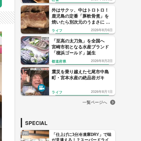
外はサクッ、中はトロトロ！
鹿児島の定番「豚軟骨煮」を
焼いたら別次元のうまさに 鹿
児島・曽於市の主婦が生んだ
2026年8月6日
ライフ
「焼きなんこつ」が話題沸騰
「至高の太刀魚」を全国へ
宮崎市初となる水産ブランド
「檍浜ゴールド」誕生
2026年8月2日
都道府県
震災を乗り越えた七尾市中島
町・宮本水産の絶品岩ガキ
2026年8月1日
ライフ
一覧ページへ
SPECIAL
PR
「仕上げに3分冷凍庫DRY」で味
が見違える！？スーパードライ