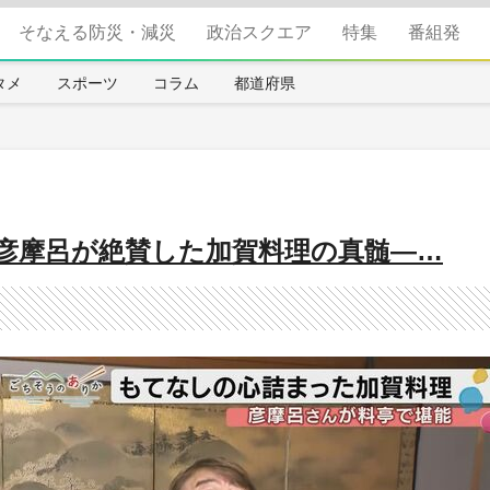
そなえる防災・減災
政治スクエア
特集
番組発
タメ
スポーツ
コラム
都道府県
彦摩呂が絶賛した加賀料理の真髄—…