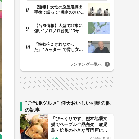
【速報】女性の脳腫瘍摘出
手術で誤って“腫瘍の無い部
位”を摘出 脳…
【台風情報】大型で非常に
強い“ノロノロ台風”13号の
進路は？ 沖縄…
「性欲抑えきれなかっ
た」“カッター”で脅し女子
中学生を性的暴行か…
ランキング一覧へ
“ご当地グルメ” 仰天おいしい列島の他
の記事
「びっくりです」熊本地震支
援でベーグル全品完売 鹿児
島・姶良の小さな専門店に
人々が集った理由
2026年8月8日
社会