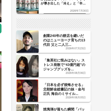
が導き出した「冷え」と「辛
口」のおいしい関係 青く変化
2026年7月30日
した「辛口カーブ」が飲み頃の
サイン！
創業240年の餅店を継いだ
のはニューヨーク育ちの13
代目 父と二人三...
2026年07月23日
「集英社に恨みはない」ス
トレス発散で“43億円超”の
ジャンプグッズを...
2026年08月06日
「日本を必ず後悔させる」
北朝鮮金総書記の妹・金与
正氏 海自のミサイル...
2026年08月05日
焼夷弾が落ちた瞬間「パッ