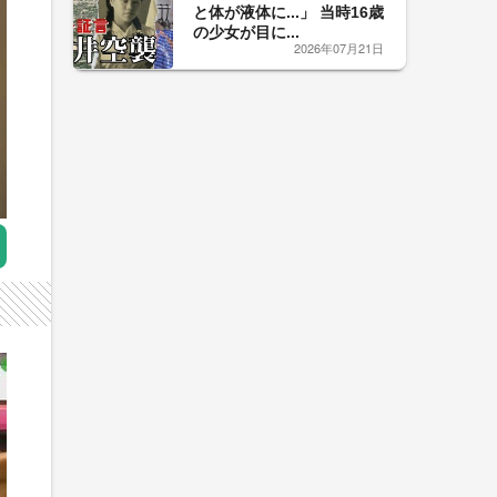
と体が液体に...」 当時16歳
の少女が目に...
2026年07月21日