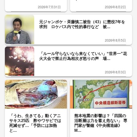
2026年7月31日
2026年8月2日
元ジャンポケ・斉藤慎二被告（43）に懲役7年を
求刑 ロケバス内で性的暴行など 被...
2026年8月5日
「ルール守らないなら来なくていい」“世界一”花
火大会で禁止行為相次ぎ怒りの声 場...
2026年8月3日
「うわ、生きてる」動くアニ
熊本地震の影響は？「四国の
サキス25匹 酢やワサビでは
活断層は力を蓄え危ない」 専
死滅せず…「予防には加熱
門家が警鐘《中央構造線》
と...
M...