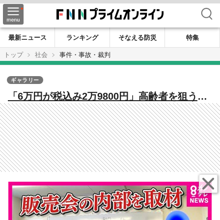
検索
最新ニュース
ランキング
そなえる防災
特集
トップ
社会
事件・事故・裁判
ギャラリー
「6万円が税込み2万9800円」高齢者を狙う巧
妙な「催眠商法」の実態 巧みな話術で高額
サプリや「50万円の座椅子」販売「行くとこ
ろあったら生活にメリハリ」高齢者の孤独に
つけこみ