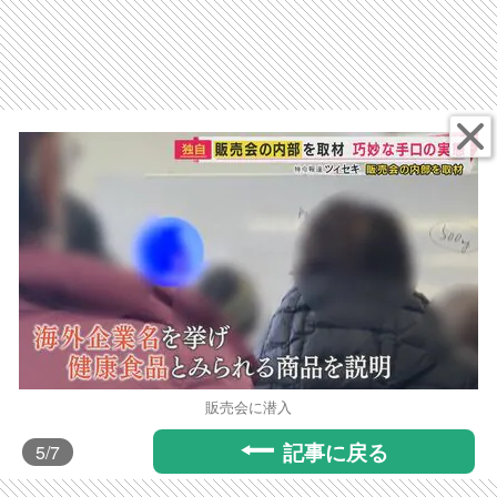
販売会に潜入
記事に戻る
5
/7