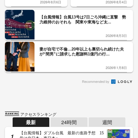
2026年8月6日
2026年8月4日
【台風情報】台風13号は7日ごろ沖縄に直撃 勢
力維持のおそれも 関東や東海など太...
2026年8月3日
妻が自宅で不倫…20年以上も裏切られ続けた夫
が“間男”に請求した慰謝料1億円の行...
2026年1月8日
Recommended by
アクセスランキング
最新
24時間
週間
【台風情報】ダブル台風 最新の進路予想 15