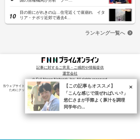
国の情報機関が分析 プー…
目の前にがれきの山…住宅近くで崖崩れ イタ
リア・ナポリ近郊で過去4…
ランキング一覧へ
記事に対するご意見・ご感想や情報提供
運営会社
© Fuji News Network, Inc. All rights reserved.
×
【この記事もオススメ】
当ウェブサイトでは、ユーザのニーズ・興味・関⼼に合致したコンテンツや広告配信を提供する
ためにクッキーを使⽤しています。詳細は、
プライバシーポリシー
をご確認ください。
「こんな感じで混ぜればいい?」
悠仁さまが手際よく豚汁を調理
同学年の...