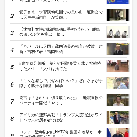
号は北日本・東日本へ …
愛子さま、学習院幼稚園での思い出 運動会で
は天皇皇后両陛下が笑顔…
【速報】女性の脳腫瘍摘出手術で誤って“腫瘍
の無い部位”を摘出 脳…
「ネパールは天国」蔵内議長の発言が波紋 維
新・吉村代表「福岡県議…
5歳で両足切断、差別や困難を乗り越え挑戦続
けた人生 「人生は捨てた…
「こんな感じで混ぜればいい？」悠仁さまが手
際よく豚汁を調理 同学…
発言は「きれいに切り取られた」…地震直後の
パーティー開催「やって…
アメリカの連邦高裁「トランプ大統領はホワイ
トハウスの所有者ではな…
ロシア 数年以内にNATO加盟国を攻撃か 米