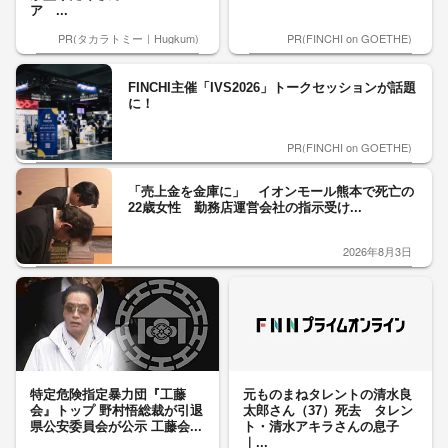
ア ...
PR(タカラトミー｜Hugkum)
PR(FINCHI on GOETHE)
FINCHI主催「IVS2026」トークセッションが話題
に！
PR(FINCHI on GOETHE)
「売上金を金庫に」 イオンモール熊本で死亡の
22歳女性 勤務店運営会社の指示受け...
2026年8月3日
特定危険指定暴力団『工藤
元ものまねタレントの清水良
会』トップ 野村悟総裁が引退
太郎さん（37）死去 タレン
県公安委員会が公示 工藤会...
ト・清水アキラさんの息子
｜...