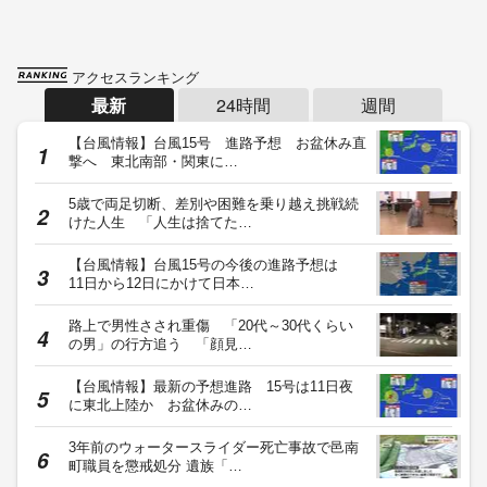
アクセスランキング
最新
24時間
週間
【台風情報】台風15号 進路予想 お盆休み直
撃へ 東北南部・関東に…
5歳で両足切断、差別や困難を乗り越え挑戦続
けた人生 「人生は捨てた…
【台風情報】台風15号の今後の進路予想は
11日から12日にかけて日本…
路上で男性さされ重傷 「20代～30代くらい
の男」の行方追う 「顔見…
【台風情報】最新の予想進路 15号は11日夜
に東北上陸か お盆休みの…
3年前のウォータースライダー死亡事故で邑南
町職員を懲戒処分 遺族「…