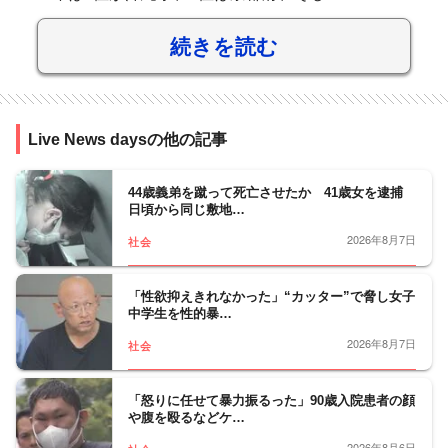
続きを読む
Live News daysの他の記事
44歳義弟を蹴って死亡させたか 41歳女を逮捕
日頃から同じ敷地…
2026年8月7日
社会
「性欲抑えきれなかった」“カッター”で脅し女子
中学生を性的暴…
2026年8月7日
社会
「怒りに任せて暴力振るった」90歳入院患者の顔
や腹を殴るなどケ…
2026年8月6日