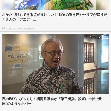
おかたづけもできる点がうれしい！ 動物の鳴き声やセリフが盛りだ
くさんの「アニア ...
PR(タカラトミー｜Hugkum)
夜のFAXにびっくり！福岡県議会が『第三者委』設置に一転 ‟天
国”のようなネパー...