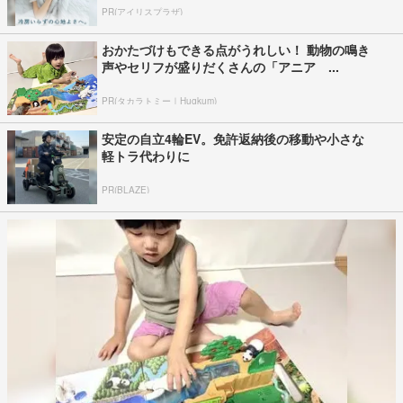
PR(アイリスプラザ)
おかたづけもできる点がうれしい！ 動物の鳴き
声やセリフが盛りだくさんの「アニア ...
PR(タカラトミー｜Hugkum)
安定の自立4輪EV。免許返納後の移動や小さな
軽トラ代わりに
PR(BLAZE)