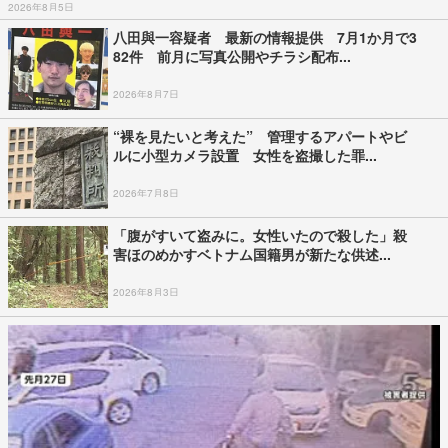
2026年8月5日
八田與一容疑者 最新の情報提供 7月1か月で3
82件 前月に写真公開やチラシ配布...
2026年8月7日
“裸を見たいと考えた” 管理するアパートやビ
ルに小型カメラ設置 女性を盗撮した罪...
2026年7月8日
「腹がすいて盗みに。女性いたので殺した」殺
害ほのめかすベトナム国籍男が新たな供述...
2026年8月3日