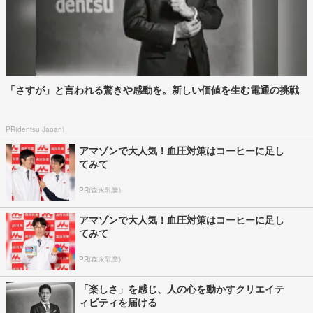
「さすが」と言われる驚きや感動を。新しい価値を生む電通の挑戦
PR(dentsu Japan)
アマゾンで大人気！血圧対策はコーヒーに足し
てみて
PR(森永乳業)
アマゾンで大人気！血圧対策はコーヒーに足し
てみて
PR(森永乳業)
「楽しさ」を感じ、人の心を動かすクリエイテ
ィビティを届ける