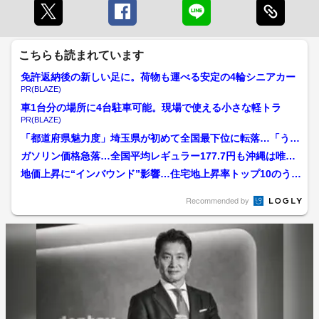
こちらも読まれています
免許返納後の新しい足に。荷物も運べる安定の4輪シニアカー
PR(BLAZE)
車1台分の場所に4台駐車可能。現場で使える小さな軽トラ
PR(BLAZE)
「都道府県魅力度」埼玉県が初めて全国最下位に転落…「うな
ぎ」「うどん」実は隠れた...
ガソリン価格急落…全国平均レギュラー177.7円も沖縄は唯一
上昇 最高値水準の山...
地価上昇に“インバウンド”影響…住宅地上昇率トップ10のうち
の5カ所が北海道 上...
Recommended by