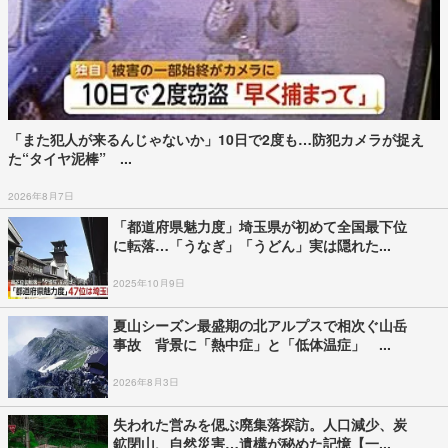
「また犯人が来るんじゃないか」10日で2度も…防犯カメラが捉え
た“タイヤ泥棒” ...
2026年8月7日
「都道府県魅力度」埼玉県が初めて全国最下位
に転落…「うなぎ」「うどん」実は隠れた...
2025年10月9日
夏山シーズン最盛期の北アルプスで相次ぐ山岳
事故 背景に「熱中症」と「低体温症」 ...
2026年8月3日
失われた営みを偲ぶ廃集落探訪。人口減少、炭
鉱閉山、自然災害…遺構が秘めた記憶【一...