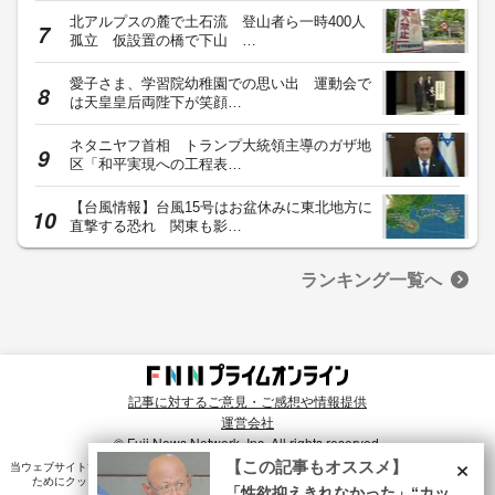
北アルプスの麓で土石流 登山者ら一時400人
孤立 仮設置の橋で下山 …
愛子さま、学習院幼稚園での思い出 運動会で
は天皇皇后両陛下が笑顔…
ネタニヤフ首相 トランプ大統領主導のガザ地
区「和平実現への工程表…
【台風情報】台風15号はお盆休みに東北地方に
直撃する恐れ 関東も影…
ランキング一覧へ
記事に対するご意見・ご感想や情報提供
運営会社
© Fuji News Network, Inc. All rights reserved.
×
【この記事もオススメ】
当ウェブサイトでは、ユーザのニーズ・興味・関⼼に合致したコンテンツや広告配信を提供する
ためにクッキーを使⽤しています。詳細は、
プライバシーポリシー
をご確認ください。
「性欲抑えきれなかった」“カッ