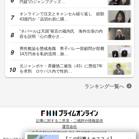
円超”のジャンプグッズ…
オンラインで注文とキャンセル繰り返し 総額
43億円か「品切れ前に購…
“ネパールは天国”発言の蔵内氏 海外出張の内
容を説明「心の豊かさ…
男性教諭を懲戒免職 男子バレー部顧問が部費
14万円余を私的流用…旅…
元ジャンポケ・斉藤慎二被告（43）に懲役7年
を求刑 ロケバス内で性的…
ランキング一覧へ
記事に対するご意見・ご感想や情報提供
運営会社
© Fuji News Network, Inc. All rights reserved.
×
【この記事もオススメ】
当ウェブサイトでは、ユーザのニーズ・興味・関⼼に合致したコンテンツや広告配信を提供する