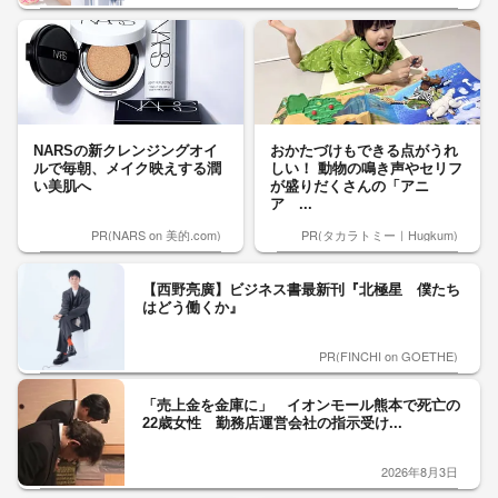
NARSの新クレンジングオイ
おかたづけもできる点がうれ
ルで毎朝、メイク映えする潤
しい！ 動物の鳴き声やセリフ
い美肌へ
が盛りだくさんの「アニ
ア ...
PR(NARS on 美的.com)
PR(タカラトミー｜Hugkum)
【西野亮廣】ビジネス書最新刊『北極星 僕たち
はどう働くか』
PR(FINCHI on GOETHE)
「売上金を金庫に」 イオンモール熊本で死亡の
22歳女性 勤務店運営会社の指示受け...
2026年8月3日