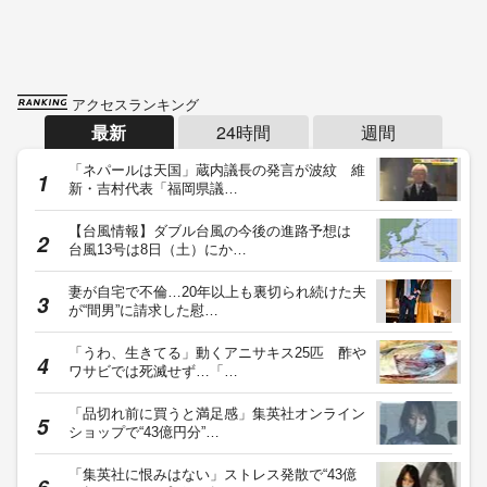
アクセスランキング
最新
24時間
週間
「ネパールは天国」蔵内議長の発言が波紋 維
新・吉村代表「福岡県議…
【台風情報】ダブル台風の今後の進路予想は
台風13号は8日（土）にか…
妻が自宅で不倫…20年以上も裏切られ続けた夫
が“間男”に請求した慰…
「うわ、生きてる」動くアニサキス25匹 酢や
ワサビでは死滅せず…「…
「品切れ前に買うと満足感」集英社オンライン
ショップで“43億円分”…
「集英社に恨みはない」ストレス発散で“43億