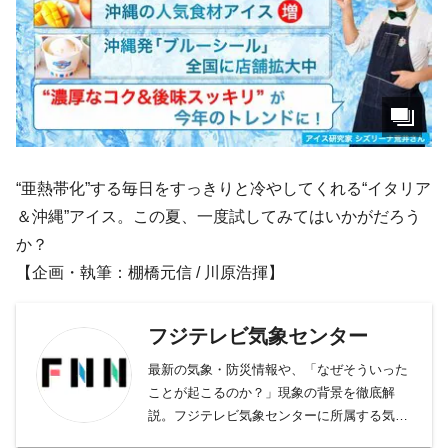
“亜熱帯化”する毎日をすっきりと冷やしてくれる“イタリア
＆沖縄”アイス。この夏、一度試してみてはいかがだろう
か？
【企画・執筆：棚橋元信 / 川原浩揮】
フジテレビ気象センター
最新の気象・防災情報や、「なぜそういった
ことが起こるのか？」現象の背景を徹底解
説。フジテレビ気象センターに所属する気象
予報士9人の他、日本気象協会、ウェザーマ