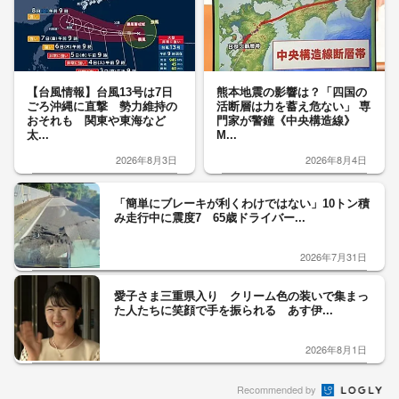
【台風情報】台風13号は7日
熊本地震の影響は？「四国の
ごろ沖縄に直撃 勢力維持の
活断層は力を蓄え危ない」 専
おそれも 関東や東海など
門家が警鐘《中央構造線》
太...
M...
2026年8月3日
2026年8月4日
「簡単にブレーキが利くわけではない」10トン積
み走行中に震度7 65歳ドライバー...
2026年7月31日
愛子さま三重県入り クリーム色の装いで集まっ
た人たちに笑顔で手を振られる あす伊...
2026年8月1日
Recommended by