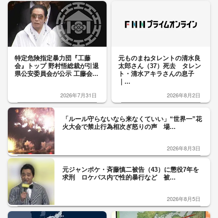
特定危険指定暴力団『工藤
元ものまねタレントの清水良
会』トップ 野村悟総裁が引退
太郎さん（37）死去 タレン
県公安委員会が公示 工藤会...
ト・清水アキラさんの息子
｜...
2026年7月31日
2026年8月2日
「ルール守らないなら来なくていい」“世界一”花
火大会で禁止行為相次ぎ怒りの声 場...
2026年8月3日
元ジャンポケ・斉藤慎二被告（43）に懲役7年を
求刑 ロケバス内で性的暴行など 被...
2026年8月5日