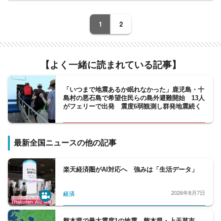
ップとも連携し、天気を味方につけて毎日が
楽しくなる情報や、つい誰かに話したくなる
1
2
ような情報などお届けします。
【よく一緒に読まれている記事】
「いつまで地震あるか眠れなかった」鹿児島・十
島村の悪石島で希望住民らの島外避難開始 13人
がフェリーで出発 震度6弱観測し群発地震続く
最新全国ニュースの他の記事
楽天経済圏がAI対応へ 強みは「生活データ」
2026年8月7日
経済
熊本県で最大震度1の地震 熊本県・上天草市、