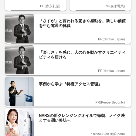
PR(森永乳業)
PR(森永乳業)
「さすが」と言われる驚きや感動を。新しい価値
を生む電通の挑戦
PR(dentsu Japan)
「楽しさ」を感じ、人の心を動かすクリエイティ
ビティを届ける
PR(dentsu Japan)
事例から学ぶ『特権アクセス管理』
PR(KeeperSecurity)
NARSの新クレンジングオイルで毎朝、メイク映
えする潤い美肌へ
PR(NARS on 美的.com)