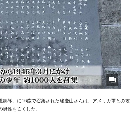
護郷隊」に16歳で召集された瑞慶山さんは、アメリカ軍との攻
の男性を亡くした。