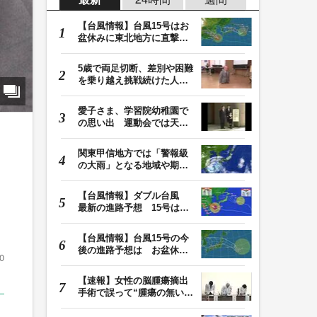
【台風情報】台風15号はお
盆休みに東北地方に直撃す
る恐れ 関東も影…
5歳で両足切断、差別や困難
を乗り越え挑戦続けた人
生 「人生は捨てた…
愛子さま、学習院幼稚園で
の思い出 運動会では天皇
皇后両陛下が笑顔…
関東甲信地方では「警報級
の大雨」となる地域や期間
き
が拡大する可能性…
【台風情報】ダブル台風
最新の進路予想 15号は北
日本・東日本へ …
【台風情報】台風15号の今
後の進路予想は お盆休み
0
に東北地方に直撃…
【速報】女性の脳腫瘍摘出
手術で誤って“腫瘍の無い部
位”を摘出 脳…