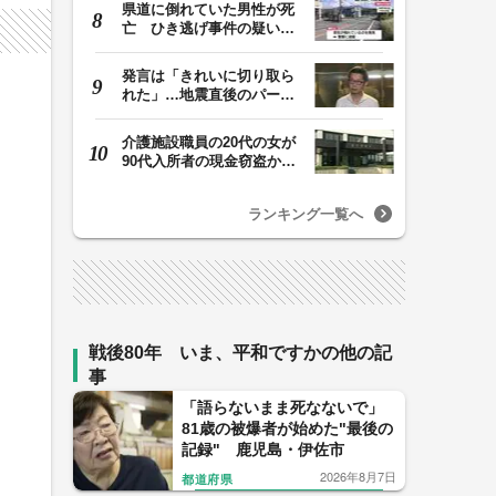
県道に倒れていた男性が死
亡 ひき逃げ事件の疑い
も 頭部から出血し…
発言は「きれいに切り取ら
れた」…地震直後のパーテ
ィー開催「やって…
介護施設職員の20代の女が
90代入所者の現金窃盗か
施設管理者に促さ…
ランキング一覧へ
戦後80年 いま、平和ですかの他の記
事
「語らないまま死なないで」
81歳の被爆者が始めた"最後の
記録" 鹿児島・伊佐市
2026年8月7日
都道府県