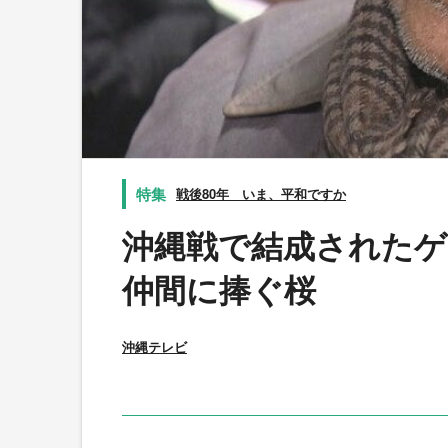
戦後80年 いま、平和ですか
沖縄戦で結成されたゲ
仲間に捧ぐ桜
沖縄テレビ