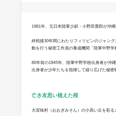
1981年、元日本陸軍少尉・小野田寛郎が沖
終戦後30年間にわたりフィリピンのジャン
動を行う秘密工作員の養成機関「陸軍中野学
80年前の1945年、陸軍中野学校出身者が
出身者が少年たちを指揮して繰り広げた秘密
亡き友思い植えた桜
大宜味村（おおぎみそん）の小高い丘を彩る