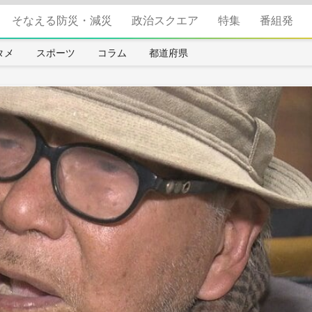
そなえる防災・減災
政治スクエア
特集
番組発
タメ
スポーツ
コラム
都道府県