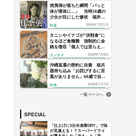
焼夷弾が落ちた瞬間「パッと
体が液体に…」 当時16歳の
少女が目にした惨状 福井空
襲から81年目の証言
2026年7月21日
社会
タニシやイナゴが“決戦食”に
なるほど食糧難 強制的に金
銭を徴収「個人では逆らえな
い」戦時下で強いられた「銃
2026年7月8日
エンタメ
後」の生活
沖縄返還の密約に自責 核兵
器持ち込み「お詫びするに言
葉がありません」66歳で自ら
命を絶った密使・若泉敬氏
2026年7月7日
社会
没後30年
一覧ページへ
SPECIAL
PR
「仕上げに3分冷凍庫DRY」で味
が見違える！？スーパードライ
が導き出した「冷え」と「辛