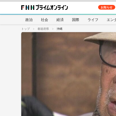
お知らせ
政治
社会
経済
国際
ライフ
エン
トップ
都道府県
沖縄