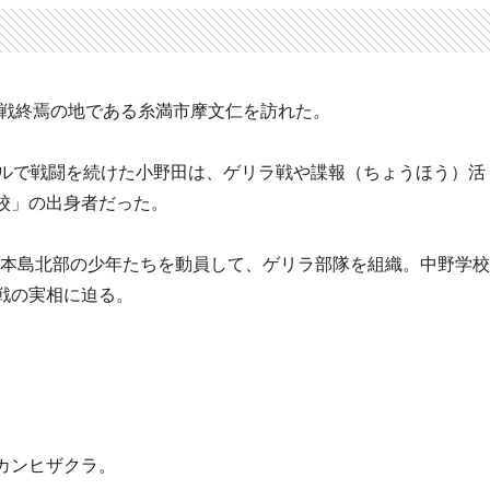
縄戦終焉の地である糸満市摩文仁を訪れた。
グルで戦闘を続けた小野田は、ゲリラ戦や諜報（ちょうほう）活
校」の出身者だった。
沖縄本島北部の少年たちを動員して、ゲリラ部隊を組織。中野学校
戦の実相に迫る。
カンヒザクラ。