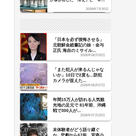
口」のおいしい関係 青く変化
2026年7月30日
した「辛口カーブ」が飲み頃の
サイン！
「日本を必ず後悔させる」
北朝鮮金総書記の妹・金与
正氏 海自のミサイル...
2026年08月05日
「また犯人が来るんじゃな
いか」10日で2度も...防犯
カメラが捉えた...
2026年08月07日
年間15万人が訪れる人気観
光地の足元で 81年前、沖縄
戦で300人が...
2026年07月23日
未体験者がどう語り継ぐ
か...悲劇から67年、宮森小