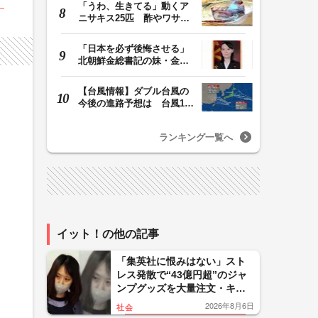
「うわ、生きてる」動くア
ニサキス25匹 酢やワサビ
では死滅せず…「…
「日本を必ず後悔させる」
北朝鮮金総書記の妹・金与
正氏 海自のミサ…
【台風情報】ダブル台風の
今後の進路予想は 台風13
号は8日（土）にか…
ランキング一覧へ
イット！の他の記事
「集英社に恨みはない」スト
レス発散で“43億円超”のジャ
ンプグッズを大量注文・キャ
ンセルか 32歳女を逮捕「品
2026年8月6日
社会
切れ前に買うと満足感」