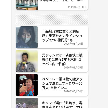
口」のおいしい関係 青く変化
2026年7月30日
した「辛口カーブ」が飲み頃の
サイン！
「品切れ前に買うと満足
感」集英社オンラインショ
ップで“43億円分”キ...
2026年08月06日
元ジャンポケ・斉藤慎二被
告(43)に懲役7年を求刑 ロ
ケバス内で性的...
2026年08月05日
ベントレー乗り捨て猛ダッ
シュで逃走...フォロワー55
万人“自称イン...
2026年08月04日
キャンプ場に「鉄砲水」客
巻き込まれ10人死亡、23人