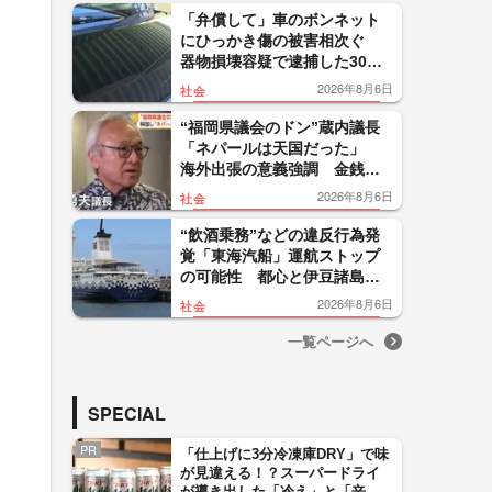
「弁償して」車のボンネット
にひっかき傷の被害相次ぐ
器物損壊容疑で逮捕した30代
男は釈放…関連は 山形・鶴
2026年8月6日
社会
岡市
“福岡県議会のドン”蔵内議長
「ネパールは天国だった」
海外出張の意義強調 金銭授
受疑惑めぐり方針転換 第三
2026年8月6日
社会
者委員会設置へ
“飲酒乗務”などの違反行為発
覚「東海汽船」運航ストップ
の可能性 都心と伊豆諸島結
ぶ“生命線” 島民「死活問
2026年8月6日
社会
題」
一覧ページへ
SPECIAL
PR
「仕上げに3分冷凍庫DRY」で味
が見違える！？スーパードライ
が導き出した「冷え」と「辛