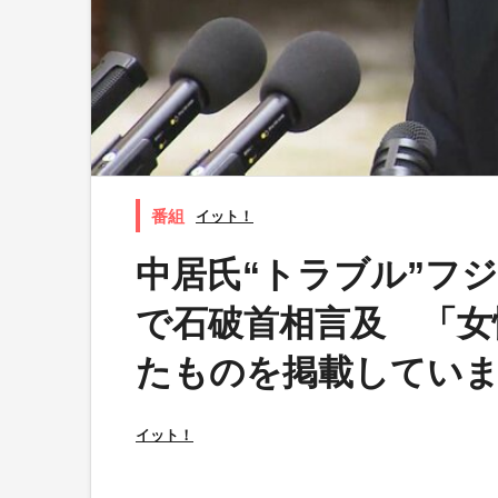
イット！
中居氏“トラブル”フ
で石破首相言及 「女
たものを掲載してい
イット！