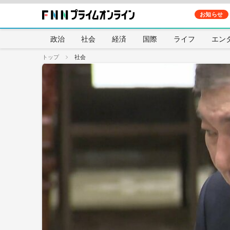
お知らせ
政治
社会
経済
国際
ライフ
エン
トップ
社会