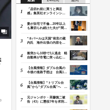
「品切れ前に買うと満足
感」集英社オンラインショ
ップで“43億円分”…
妻が自宅で不倫…20年以上
も裏切られ続けた夫が“間
男”に請求した慰…
“ネパールは天国”発言の蔵
内氏 海外出張の内容を説
明「心の豊かさ…
衝突から10秒で3人逃走 軽
自動車が市電に突っ込む一
委
部始終をドラレコ…
【台風情報】ダブル台風の
し
今後の進路予想は 台風13
号は7日（金）昼過…
【台風情報】“トリプル台
風”から“ダブル台風”へ 13
号、15号とも…
元ジャンポケ・斉藤慎二被
0
告（43）に懲役7年を求刑
ロケバス内で性的…