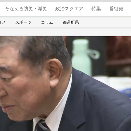
そなえる防災・減災
政治スクエア
特集
番組発
タメ
スポーツ
コラム
都道府県