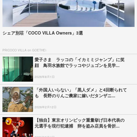
シェア別荘「COCO VILLA Owners」3選
PR(COCO VILLA on GOETHE)
愛子さま ラッコの「イカミミジャンプ」に笑
顔 鳥羽水族館でラッコやジュゴンを見学...
2026年8月1日
「外国人いらない」「黒人ダメ」と4回断られて
も 長野のりんご農家に嫁いだタンザニ...
2026年2月12日
【独自】東京オリンピック重量挙げ日本代表の
元選手を現行犯逮捕 卵を盗み店員を骨折...