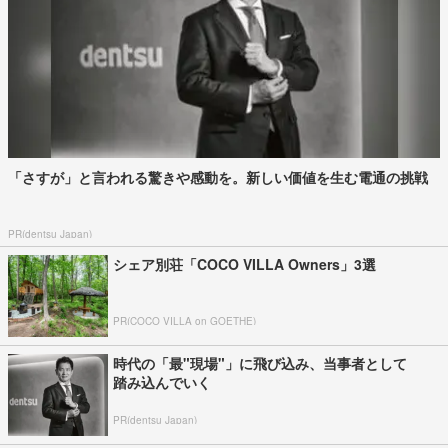
「さすが」と言われる驚きや感動を。新しい価値を生む電通の挑戦
PR(dentsu Japan)
シェア別荘「COCO VILLA Owners」3選
PR(COCO VILLA on GOETHE)
時代の「最"現場"」に飛び込み、当事者として
踏み込んでいく
PR(dentsu Japan)