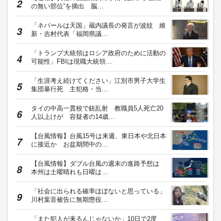
の無い部位”を摘出 脳…
「ネパールは天国」蔵内議長の発言が波紋 維
新・吉村代表「福岡県議…
「トランプ大統領はロシア政府のために活動の
可能性」FBIは現職大統領…
「生涯考え続けてください」江別市男子大学生
集団暴行死 主犯格・当…
タイの中高一貫校で銃乱射 教職員5人死亡20
人以上けが 容疑者の14歳…
【台風情報】台風15号は来週、東日本や北日本
に接近か お盆期間中の…
【台風情報】ダブル台風の週末の進路予想は
本州は土曜晴れも日曜は…
「社会に出られる確率ほぼないと思っている」
川村葉音被告に無期懲役…
「また犯人が来るんじゃないか」10日で2度