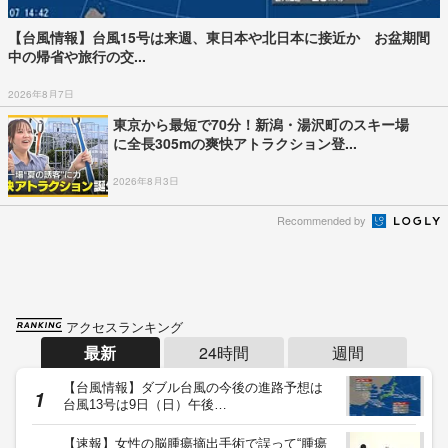
【台風情報】台風15号は来週、東日本や北日本に接近か お盆期間
中の帰省や旅行の交...
2026年8月7日
東京から最短で70分！新潟・湯沢町のスキー場
に全長305mの爽快アトラクション登...
2026年8月3日
Recommended by
アクセスランキング
最新
24時間
週間
【台風情報】ダブル台風の今後の進路予想は
台風13号は9日（日）午後…
【速報】女性の脳腫瘍摘出手術で誤って“腫瘍