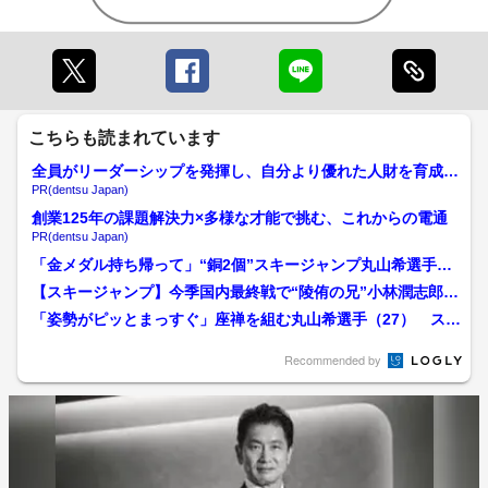
こちらも読まれています
全員がリーダーシップを発揮し、自分より優れた人財を育成す
る
PR(dentsu Japan)
創業125年の課題解決力×多様な才能で挑む、これからの電通
PR(dentsu Japan)
「金メダル持ち帰って」“銅2個”スキージャンプ丸山希選手（2
7）に地元の子どもた...
【スキージャンプ】今季国内最終戦で“陵侑の兄”小林潤志郎が
逆転優勝…“陵侑の姉”...
「姿勢がピッとまっすぐ」座禅を組む丸山希選手（27） スキ
ージャンプ“銅メダル2...
Recommended by