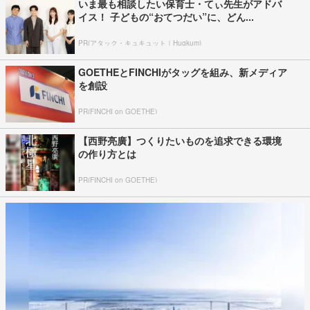
いま最も相談したい保育士・てぃ先生がアドバ
イス！ 子どもの“おてつだい”に、どん...
PR(アタック・キュキュット｜Hugkum)
GOETHEとFINCHIがタッグを組み、新メディア
を創設
PR(FINCHI on GOETHE)
【西野亮廣】つくりたいものを追求できる環境
の作り方とは
PR(FINCHI on GOETHE)