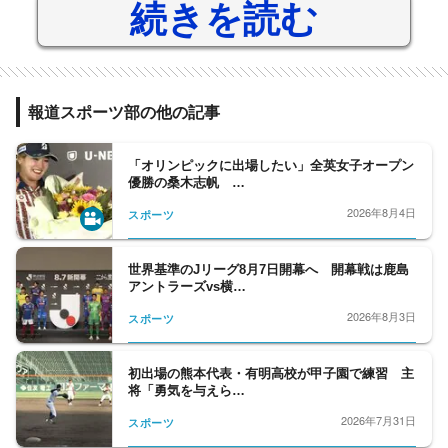
続きを読む
報道スポーツ部の他の記事
「オリンピックに出場したい」全英女子オープン
優勝の桑木志帆 …
2026年8月4日
スポーツ
世界基準のJリーグ8月7日開幕へ 開幕戦は鹿島
アントラーズvs横…
2026年8月3日
スポーツ
初出場の熊本代表・有明高校が甲子園で練習 主
将「勇気を与えら…
2026年7月31日
スポーツ