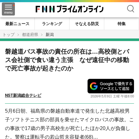
検索
最新ニュース
ランキング
そなえる防災
特集
トップ
都道府県
新潟
磐越道バス事故の責任の所在は…高校側とバ
ス会社側で食い違う主張 なぜ遠征中の移動
で死亡事故が起きたのか
NST新潟総合テレビ
2026年5月9日 土曜 午後8:00
5月6日朝、福島県の磐越自動車道で発生した北越高校男
子ソフトテニス部の部員を乗せたマイクロバスの事故。こ
の事故で17歳の男子高校生が死亡したほか20人が負傷し
た。警察は運転手の若山哲夫容疑者(68)…