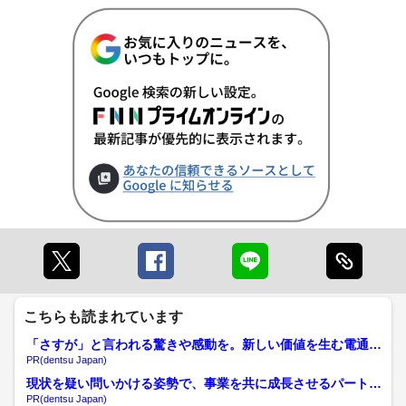
こちらも読まれています
「さすが」と言われる驚きや感動を。新しい価値を生む電通の
挑戦
PR(dentsu Japan)
現状を疑い問いかける姿勢で、事業を共に成長させるパートナ
ーへ
PR(dentsu Japan)