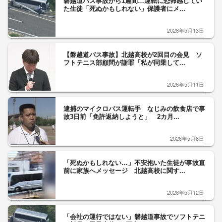
磐越道バス事故から1週間…運転に恐怖感じてい
た生徒「死ぬかもしれない」保護者にメ...
2026年5月13日
【磐越道バス事故】北越高校が2回目の会見 ソ
フトテニス部顧問が謝罪「私が同乗して...
2026年5月11日
逮捕のマイクロバス運転手 なじみの飲食店で事
故3日前「免許返納しようと」 2カ月...
2026年5月8日
「死ぬかもしれない…」不安抱いた生徒が事故直
前に家族へメッセージ 北越高校に関す...
2026年5月12日
「会社の運行ではない」磐越道事故でソフトテニ