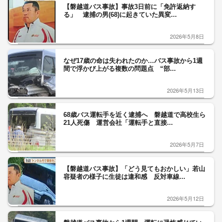
【磐越道バス事故】事故3日前に「免許返納す
る」 逮捕の男(68)に起きていた異変...
2026年5月8日
なぜ17歳の命は失われたのか…バス事故から1週
間で浮かび上がる複数の問題点 “部...
2026年5月13日
68歳バス運転手を近く逮捕へ 磐越道で高校生ら
21人死傷 運営会社「運転手と直接...
2026年5月7日
【磐越道バス事故】「どう見てもおかしい」若山
容疑者の様子に生徒は違和感 反対車線...
2026年5月12日