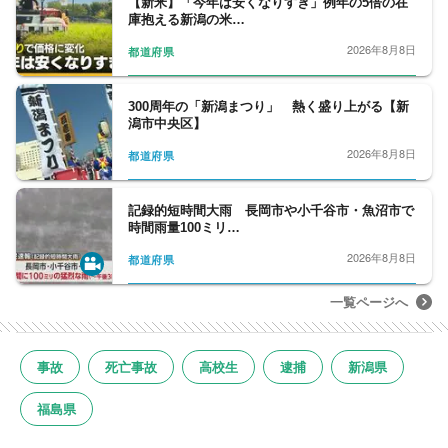
【新米】「今年は安くなりすぎ」例年の5倍の在
庫抱える新潟の米…
2026年8月8日
都道府県
300周年の「新潟まつり」 熱く盛り上がる【新
潟市中央区】
2026年8月8日
都道府県
記録的短時間大雨 長岡市や小千谷市・魚沼市で
時間雨量100ミリ…
2026年8月8日
都道府県
一覧ページへ
事故
死亡事故
高校生
逮捕
新潟県
福島県