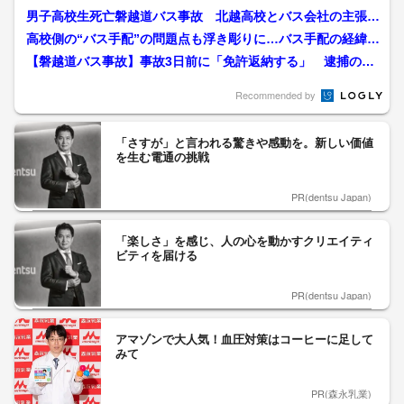
男子高校生死亡磐越道バス事故 北越高校とバス会社の主張に
3つの食い違い 現金3万...
高校側の“バス手配”の問題点も浮き彫りに…バス手配の経緯を
北越高校の顧問が説明「...
【磐越道バス事故】事故3日前に「免許返納する」 逮捕の男
(68)に起きていた異変...
Recommended by
「さすが」と言われる驚きや感動を。新しい価値
を生む電通の挑戦
PR(dentsu Japan)
「楽しさ」を感じ、人の心を動かすクリエイティ
ビティを届ける
PR(dentsu Japan)
アマゾンで大人気！血圧対策はコーヒーに足して
みて
PR(森永乳業)