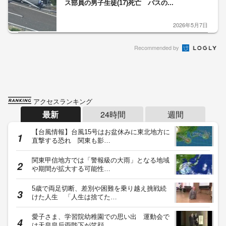
ス部員の男子生徒(17)死亡 バスの...
2026年5月7日
Recommended by
アクセスランキング
最新
24時間
週間
【台風情報】台風15号はお盆休みに東北地方に
直撃する恐れ 関東も影…
関東甲信地方では「警報級の大雨」となる地域
や期間が拡大する可能性…
5歳で両足切断、差別や困難を乗り越え挑戦続
けた人生 「人生は捨てた…
愛子さま、学習院幼稚園での思い出 運動会で
は天皇皇后両陛下が笑顔…