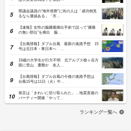
県議会議員の“海外視察”に街の人は「成功例見
るなら価値ある」「市…
【速報】女性の脳腫瘍摘出手術で誤って“腫瘍
の無い部位”を摘出 脳…
【台風情報】ダブル台風 最新の進路予想 15
号は北日本・東日本へ …
19歳の大学生が行方不明 北アルプス槍ヶ岳方
面に登山、遭難か 友人…
【台風情報】ダブル台風の今後の進路予想は
台風15号は11日（火）午…
発言は「きれいに切り取られた」…地震直後の
パーティー開催「やって…
ランキング一覧へ