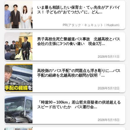
いま最も相談したい保育士・てぃ先生がアドバイ
ス！ 子どもの“おてつだい”に、どん...
PR(アタック・キュキュット｜Hugkum)
男子高校生死亡磐越道バス事故 北越高校とバス
会社の主張に3つの食い違い 現金3万...
2026年5月11日
高校側の“バス手配”の問題点も浮き彫りに…バス
手配の経緯を北越高校の顧問が説明「...
2026年5月12日
「時速90～100km」若山哲夫容疑者の供述超える
スピード出ていたか バス運行会...
2026年5月15日