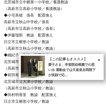
北茨城市立中郷第一小学校／養護教諭
（高萩市立高萩小学校／養護教諭）
◆小宅美穂 係長 配置換え
高萩市立秋山中学校／係長
（高萩市立高萩小学校／係長）
◆伊藤瑠那 教諭 配置換え
日立市立櫛形小学校／教諭
（高萩市立秋山小学校／教諭）
◆鐵紀子 教諭 配置換え
×
【この記事もオススメ】
北茨城市立関南小学校／教諭
愛子さま、学習院幼稚園での思
（高萩市立秋山小学校／教諭）
い出 運動会では天皇皇后両陛下
◆前田有莉江 教諭 配置換え
が笑顔で応...
北茨城市立大津小学校／教諭
（高萩市立秋山小学校／教諭）
◆田村明香里 教諭 配置換え
日立市立櫛形小学校／教諭