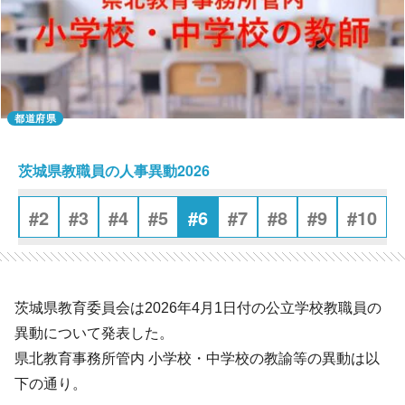
都道府県
茨城県教職員の人事異動2026
1
#2
#3
#4
#5
#6
#7
#8
#9
#10
茨城県教育委員会は2026年4月1日付の公立学校教職員の
異動について発表した。
県北教育事務所管内 小学校・中学校の教諭等の異動は以
下の通り。