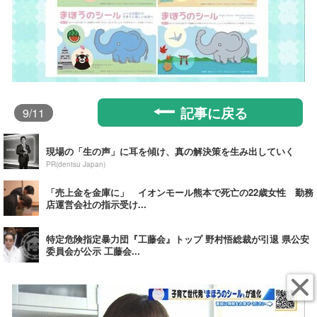
記事に戻る
9
/11
現場の「生の声」に耳を傾け、真の解決策を生み出していく
PR(dentsu Japan)
「売上金を金庫に」 イオンモール熊本で死亡の22歳女性 勤務
店運営会社の指示受け...
特定危険指定暴力団『工藤会』トップ 野村悟総裁が引退 県公安
委員会が公示 工藤会...