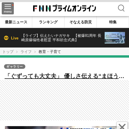
検索
最新ニュース
ランキング
そなえる防災
特集
【ライブ】伝えたいナガサキ 【被爆81周年 長
Live
崎原爆犠牲者慰霊 平和祈念式典】
トップ
ライフ
教育・子育て
ギャラリー
「ぐずっても大丈夫」 優しさ伝える“まほうの
シール”に英語版登場 子ども連れの外国人も
共感