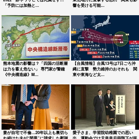
「予防には加熱と...
響を受ける可能...
熊本地震の影響は？「四国の活断層
【台風情報】台風13号は7日ごろ沖
は力を蓄え危ない」 専門家が警鐘
縄に直撃 勢力維持のおそれも 関
《中央構造線》M...
東や東海など太...
妻が自宅で不倫…20年以上も裏切ら
愛子さま、学習院幼稚園での思い
れ続けた夫が“間男”に請求した慰謝
出 運動会では天皇皇后両陛下が笑