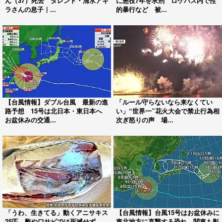
ん（37）死去 タレント・清水アキ
に懲役7年を求刑 ロケバス内で性
ラさんの息子｜...
的暴行など 被...
【台風情報】ダブル台風 最新の進
「ルール守らないなら来なくてい
路予想 15号は北日本・東日本へ
い」“世界一”花火大会で禁止行為相
お盆休みの交通...
次ぎ怒りの声 場...
「うわ、生きてる」動くアニサキス
【台風情報】台風15号はお盆休みに
25匹 酢やワサビでは死滅せず…
東北地方に直撃する恐れ 関東も影