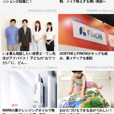
ッションが話題に！
朝、メイク映えする潤い美肌へ
PR(FINCHI on GOETHE)
PR(NARS on 美的.com)
いま最も相談したい保育士・てぃ先
GOETHEとFINCHIがタッグを組
生がアドバイス！ 子どもの“おてつ
み、新メディアを創設
だい”に、どん...
PR(アタック・キュキュット｜Hugkum)
PR(FINCHI on GOETHE)
NARSの新クレンジングオイルで毎
おかたづけもできる点がうれしい！