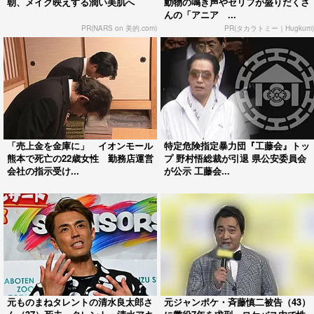
朝、メイク映えする潤い美肌へ
動物の鳴き声やセリフが盛りだくさ
んの「アニア ...
PR(NARS on 美的.com)
PR(タカラトミー｜Hugkum)
「売上金を金庫に」 イオンモール
特定危険指定暴力団『工藤会』トッ
熊本で死亡の22歳女性 勤務店運営
プ 野村悟総裁が引退 県公安委員会
会社の指示受け...
が公示 工藤会...
元ものまねタレントの清水良太郎さ
元ジャンポケ・斉藤慎二被告（43）