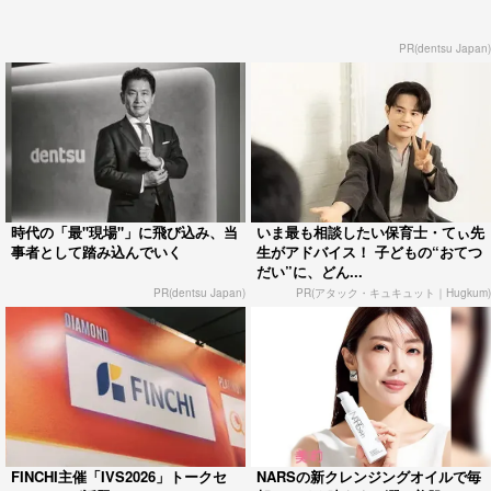
PR(dentsu Japan)
時代の「最"現場"」に飛び込み、当
いま最も相談したい保育士・てぃ先
事者として踏み込んでいく
生がアドバイス！ 子どもの“おてつ
だい”に、どん...
PR(dentsu Japan)
PR(アタック・キュキュット｜Hugkum)
FINCHI主催「IVS2026」トークセ
NARSの新クレンジングオイルで毎