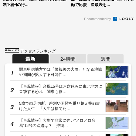
料1億円の行...
顔で応援 星取表を...
Recommended by
アクセスランキング
最新
24時間
週間
関東甲信地方では「警報級の大雨」となる地域
や期間が拡大する可能性…
【台風情報】台風15号はお盆休みに東北地方に
直撃する恐れ 関東も影…
5歳で両足切断、差別や困難を乗り越え挑戦続
けた人生 「人生は捨てた…
【台風情報】大型で非常に強い“ノロノロ台
風”13号の進路は？ 沖縄…