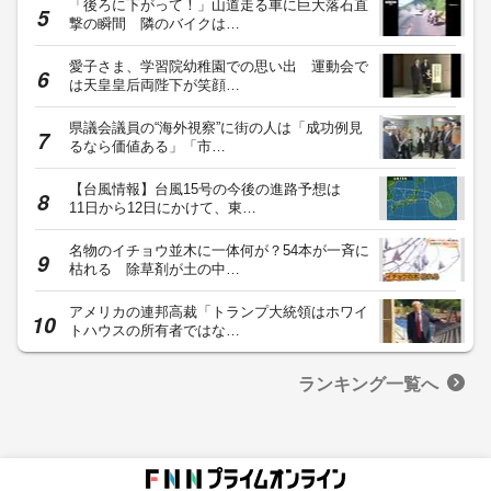
「後ろに下がって！」山道走る車に巨大落石直
撃の瞬間 隣のバイクは…
愛子さま、学習院幼稚園での思い出 運動会で
は天皇皇后両陛下が笑顔…
県議会議員の“海外視察”に街の人は「成功例見
るなら価値ある」「市…
【台風情報】台風15号の今後の進路予想は
11日から12日にかけて、東…
名物のイチョウ並木に一体何が？54本が一斉に
枯れる 除草剤が土の中…
アメリカの連邦高裁「トランプ大統領はホワイ
トハウスの所有者ではな…
ランキング一覧へ