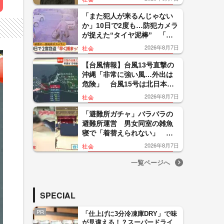
「理不尽以外の何ものでもな
い」
「また犯人が来るんじゃない
か」10日で2度も…防犯カメラ
が捉えた“タイヤ泥棒” 「レ
クサス純正アルミタイヤ」も
2026年8月7日
社会
被害 「早く捕まって」
【台風情報】台風13号直撃の
沖縄「非常に強い風…外出は
危険」 台風15号は北日本の
太平洋側上陸なら「非常に珍
2026年8月7日
社会
しい」大雨に警戒
「避難所ガチャ」バラバラの
避難所運営 男女同室の雑魚
寝で「着替えられない」 海
外では当日にテント設置の制
2026年8月7日
社会
度設計【令和8年熊本地震】
一覧ページへ
SPECIAL
PR
「仕上げに3分冷凍庫DRY」で味
が見違える！？スーパードライ