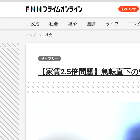
お知らせ
政治
社会
経済
国際
ライフ
エン
トップ
社会
ギャラリー
【家賃2.5倍問題】急転直下