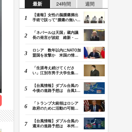
最新
24時間
週間
【速報】女性の脳腫瘍摘出
手術で誤って“腫瘍の無い部
位”を摘出 脳…
「ネパールは天国」蔵内議
長の発言が波紋 維新・吉
村代表「福岡県議…
ロシア 数年以内にNATO加
盟国を攻撃か 米国の情報
機関が分析 プー…
「生涯考え続けてくださ
い」江別市男子大学生集団
暴行死 主犯格・当…
【台風情報】ダブル台風の
今後の進路予想は 台風13
号は9日（日）午後…
「トランプ大統領はロシア
政府のために活動の可能
性」FBIは現職大統領…
【台風情報】ダブル台風の
週末の進路予想は 本州は
土曜晴れも日曜は…