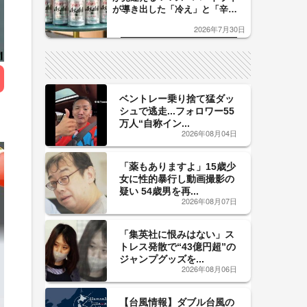
が導き出した「冷え」と「辛
口」のおいしい関係 青く変化
2026年7月30日
した「辛口カーブ」が飲み頃の
サイン！
ベントレー乗り捨て猛ダッ
シュで逃走...フォロワー55
万人“自称イン...
2026年08月04日
「薬もありますよ」15歳少
女に性的暴行し動画撮影の
疑い 54歳男を再...
2026年08月07日
「集英社に恨みはない」ス
トレス発散で“43億円超”の
ジャンプグッズを...
2026年08月06日
【台風情報】ダブル台風の