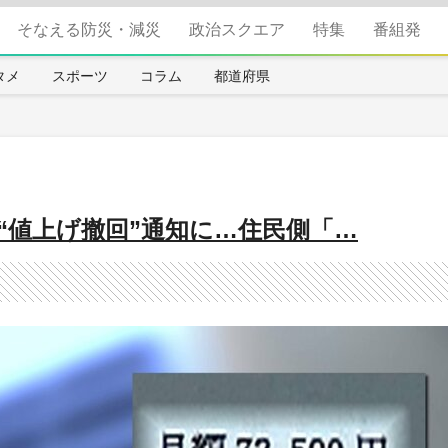
そなえる防災・減災
政治スクエア
特集
番組発
タメ
スポーツ
コラム
都道府県
の“値上げ撤回”通知に…住民側「…