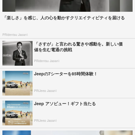
「楽しさ」を感じ、人の心を動かすクリエイティビティを届ける
PR(dentsu Japan)
「さすが」と言われる驚きや感動を。新しい価
値を生む電通の挑戦
PR(dentsu Japan)
Jeepの7シーターを85時間体験！
PR(Jeep Japan)
Jeep アソビュー！ギフト当たる
PR(Jeep Japan)