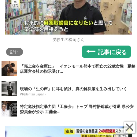
受験生の松岡さん
記事に戻る
9
/11
「売上金を金庫に」 イオンモール熊本で死亡の22歳女性 勤務
店運営会社の指示受け...
現場の「生の声」に耳を傾け、真の解決策を生み出していく
PR(dentsu Japan)
特定危険指定暴力団『工藤会』トップ 野村悟総裁が引退 県公安
委員会が公示 工藤会...