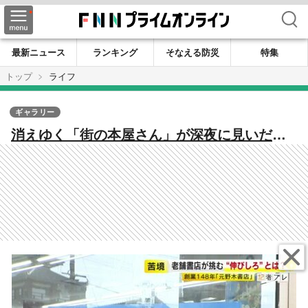
検索
最新ニュース
ランキング
そなえる防災
特集
トップ
ライフ
ギャラリー
消えゆく「街の本屋さん」が深夜に見いだ
す“伸びしろ” 148年続く老舗書店が挑む「24
時間営業」のリアル【福岡発】