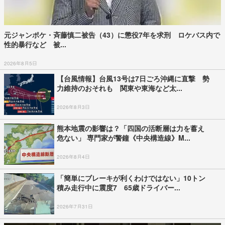
元ジャンポケ・斉藤慎二被告（43）に懲役7年を求刑 ロケバス内で
性的暴行など 被...
2026年8月5日
【台風情報】台風13号は7日ごろ沖縄に直撃 勢
力維持のおそれも 関東や東海など太...
2026年8月3日
熊本地震の影響は？「四国の活断層は力を蓄え
危ない」 専門家が警鐘《中央構造線》M...
2026年8月4日
「簡単にブレーキが利くわけではない」10トン
積み走行中に震度7 65歳ドライバー...
2026年7月31日