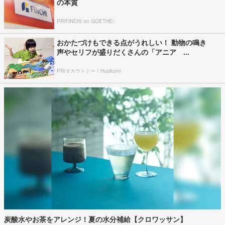
の本質
PR(FINCHI on GOETHE)
おかたづけもできる点がうれしい！ 動物の鳴き
声やセリフが盛りだくさんの「アニア ...
PR(タカラトミー｜Hugkum)
炭酸水やお茶をアレンジ！夏の水分補給【クロワッサン】