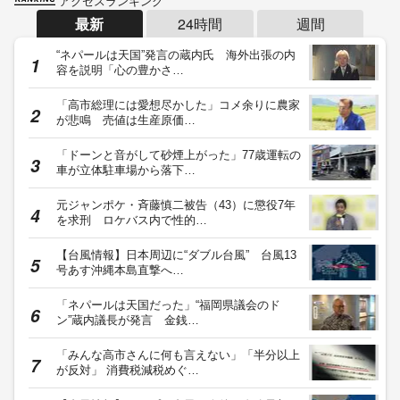
アクセスランキング
最新
24時間
週間
“ネパールは天国”発言の蔵内氏 海外出張の内
容を説明「心の豊かさ…
「高市総理には愛想尽かした」コメ余りに農家
が悲鳴 売値は生産原価…
「ドーンと音がして砂煙上がった」77歳運転の
車が立体駐車場から落下…
元ジャンポケ・斉藤慎二被告（43）に懲役7年
を求刑 ロケバス内で性的…
【台風情報】日本周辺に“ダブル台風” 台風13
号あす沖縄本島直撃へ…
「ネパールは天国だった」“福岡県議会のド
ン”蔵内議長が発言 金銭…
「みんな高市さんに何も言えない」「半分以上
が反対」 消費税減税めぐ…