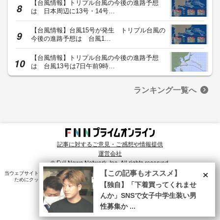
【台風情報】トリプル台風の今後の進路予想
は 日本周辺に13号・14号…
【台風情報】台風15号が発生 トリプル台風の
今後の進路予想は 台風1…
【台風情報】トリプル台風の今後の進路予想
は 台風13号は7日午前9時…
ランキング一覧へ
記事に対するご意見・ご感想や情報提供
運営会社
© Fuji News Network, Inc. All rights reserved.
×
【この記事もオススメ】
当ウェブサイトでは、ユーザのニーズ・興味・関⼼に合致したコンテンツや広告配信を提供する
ためにクッキーを使⽤しています。詳細は、
プライバシーポリシー
をご確認ください。
【独自】「下着買ってくれませ
んか」SNSで女子中学生装い男
性募集か ...