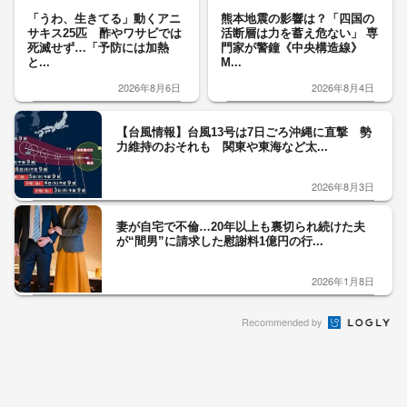
「うわ、生きてる」動くアニ
熊本地震の影響は？「四国の
サキス25匹 酢やワサビでは
活断層は力を蓄え危ない」 専
死滅せず…「予防には加熱
門家が警鐘《中央構造線》
と...
M...
2026年8月6日
2026年8月4日
【台風情報】台風13号は7日ごろ沖縄に直撃 勢
力維持のおそれも 関東や東海など太...
2026年8月3日
妻が自宅で不倫…20年以上も裏切られ続けた夫
が“間男”に請求した慰謝料1億円の行...
2026年1月8日
Recommended by