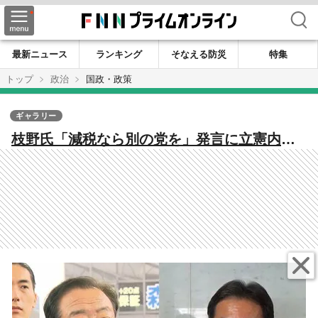
検索
最新ニュース
ランキング
そなえる防災
特集
トップ
政治
国政・政策
ギャラリー
枝野氏「減税なら別の党を」発言に立憲内で
批判相次ぐ 江田氏らは「食料品の消費税ゼ
ロ」提言 野田代表は亀裂の党内をまとめら
れるか