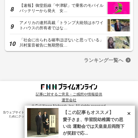
【速報】御堂筋線「中津駅」で乗客のモバイル
バッテリーから発火 女…
アメリカの連邦高裁「トランプ大統領はホワイ
トハウスの所有者ではな…
「社会に出られる確率ほぼないと思っている」
川村葉音被告に無期懲役…
ランキング一覧へ
記事に対するご意見・ご感想や情報提供
運営会社
© Fuji News Network, Inc. All rights reserved.
×
【この記事もオススメ】
当ウェブサイトでは、ユーザのニーズ・興味・関⼼に合致したコンテンツや広告配信を提供する
ためにクッキーを使⽤しています。詳細は、
プライバシーポリシー
をご確認ください。
愛子さま、学習院幼稚園での思
い出 運動会では天皇皇后両陛下
が笑顔で応...