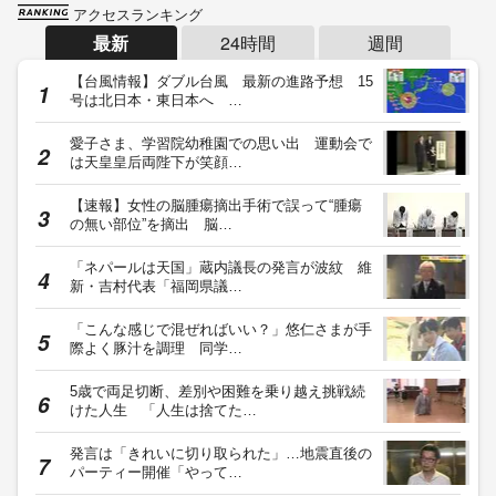
アクセスランキング
最新
24時間
週間
【台風情報】ダブル台風 最新の進路予想 15
号は北日本・東日本へ …
愛子さま、学習院幼稚園での思い出 運動会で
は天皇皇后両陛下が笑顔…
【速報】女性の脳腫瘍摘出手術で誤って“腫瘍
の無い部位”を摘出 脳…
「ネパールは天国」蔵内議長の発言が波紋 維
新・吉村代表「福岡県議…
「こんな感じで混ぜればいい？」悠仁さまが手
際よく豚汁を調理 同学…
5歳で両足切断、差別や困難を乗り越え挑戦続
けた人生 「人生は捨てた…
発言は「きれいに切り取られた」…地震直後の
パーティー開催「やって…