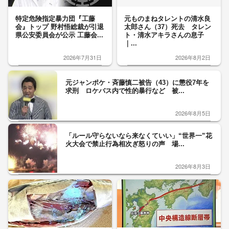
特定危険指定暴力団『工藤
元ものまねタレントの清水良
会』トップ 野村悟総裁が引退
太郎さん（37）死去 タレン
県公安委員会が公示 工藤会...
ト・清水アキラさんの息子
｜...
2026年7月31日
2026年8月2日
元ジャンポケ・斉藤慎二被告（43）に懲役7年を
求刑 ロケバス内で性的暴行など 被...
2026年8月5日
「ルール守らないなら来なくていい」“世界一”花
火大会で禁止行為相次ぎ怒りの声 場...
2026年8月3日