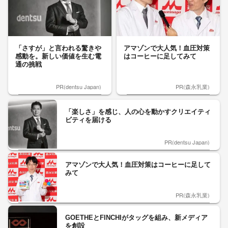
「さすが」と言われる驚きや
アマゾンで大人気！血圧対策
感動を。新しい価値を生む電
はコーヒーに足してみて
通の挑戦
PR(dentsu Japan)
PR(森永乳業)
「楽しさ」を感じ、人の心を動かすクリエイティ
ビティを届ける
PR(dentsu Japan)
アマゾンで大人気！血圧対策はコーヒーに足して
みて
PR(森永乳業)
GOETHEとFINCHIがタッグを組み、新メディア
を創設