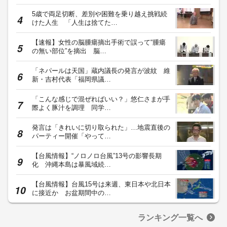
5歳で両足切断、差別や困難を乗り越え挑戦続
けた人生 「人生は捨てた…
【速報】女性の脳腫瘍摘出手術で誤って“腫瘍
の無い部位”を摘出 脳…
「ネパールは天国」蔵内議長の発言が波紋 維
新・吉村代表「福岡県議…
「こんな感じで混ぜればいい？」悠仁さまが手
際よく豚汁を調理 同学…
発言は「きれいに切り取られた」…地震直後の
パーティー開催「やって…
【台風情報】“ノロノロ台風”13号の影響長期
化 沖縄本島は暴風域続…
【台風情報】台風15号は来週、東日本や北日本
に接近か お盆期間中の…
ランキング一覧へ