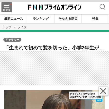
検索
最新ニュース
ランキング
そなえる防災
特集
トップ
ライフ
ギャラリー
「生まれて初めて髪を切った」小学2年生がヘ
アドネーションに挑戦 8年間伸ばした髪の毛
に思いを乗せて「病気の子たちを応援した
い！」