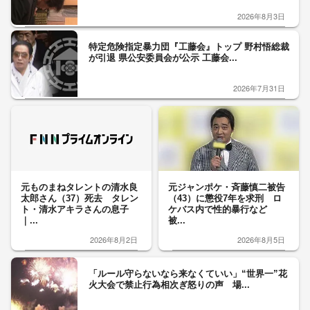
2026年8月3日
特定危険指定暴力団『工藤会』トップ 野村悟総裁
が引退 県公安委員会が公示 工藤会...
2026年7月31日
元ものまねタレントの清水良
元ジャンポケ・斉藤慎二被告
太郎さん（37）死去 タレン
（43）に懲役7年を求刑 ロ
ト・清水アキラさんの息子
ケバス内で性的暴行など
｜...
被...
2026年8月2日
2026年8月5日
「ルール守らないなら来なくていい」“世界一”花
火大会で禁止行為相次ぎ怒りの声 場...