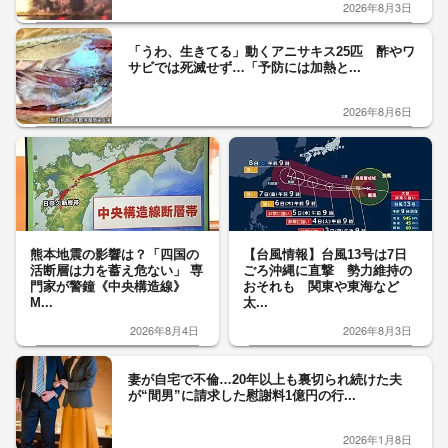
2026年8月3日
「うわ、生きてる」動くアニサキス25匹 酢やワ
サビでは死滅せず…「予防には加熱と...
2026年8月6日
熊本地震の影響は？「四国の
【台風情報】台風13号は7日
活断層は力を蓄え危ない」 専
ごろ沖縄に直撃 勢力維持の
門家が警鐘《中央構造線》
おそれも 関東や東海など
M...
太...
2026年8月4日
2026年8月3日
妻が自宅で不倫…20年以上も裏切られ続けた夫
が“間男”に請求した慰謝料1億円の行...
2026年1月8日