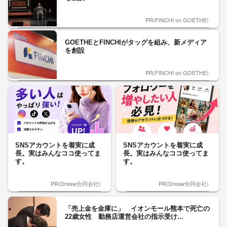
PR(FINCHI on GOETHE)
GOETHEとFINCHIがタッグを組み、新メディア
を創設
PR(FINCHI on GOETHE)
SNSアカウントを着実に成
SNSアカウントを着実に成
長。実はみんなココ使ってま
長。実はみんなココ使ってま
す。
す。
PR(Dreaw合同会社)
PR(Dreaw合同会社)
「売上金を金庫に」 イオンモール熊本で死亡の
22歳女性 勤務店運営会社の指示受け...