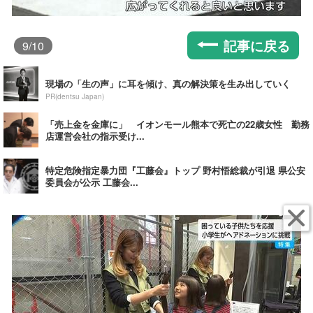
記事に戻る
9
/10
現場の「生の声」に耳を傾け、真の解決策を生み出していく
PR(dentsu Japan)
「売上金を金庫に」 イオンモール熊本で死亡の22歳女性 勤務
店運営会社の指示受け...
特定危険指定暴力団『工藤会』トップ 野村悟総裁が引退 県公安
委員会が公示 工藤会...