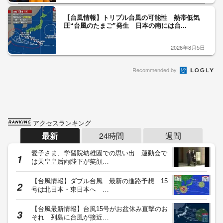
【台風情報】トリプル台風の可能性 熱帯低気
圧“台風のたまご”発生 日本の南には台...
2026年8月5日
Recommended by
アクセスランキング
最新
24時間
週間
愛子さま、学習院幼稚園での思い出 運動会で
は天皇皇后両陛下が笑顔…
【台風情報】ダブル台風 最新の進路予想 15
号は北日本・東日本へ …
【台風最新情報】台風15号がお盆休み直撃のお
それ 列島に台風が接近…